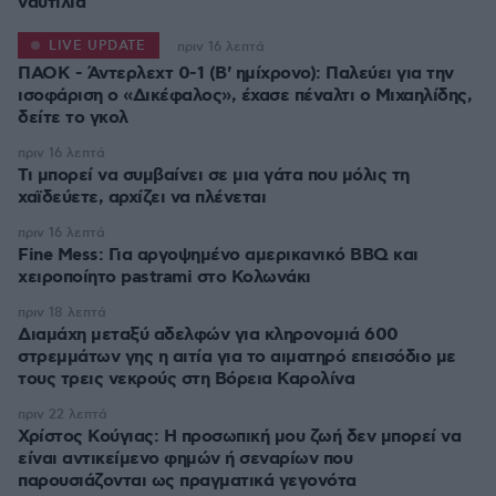
ναυτιλία
LIVE UPDATE
πριν 16 λεπτά
ΠΑΟΚ - Άντερλεχτ 0-1 (Β' ημίχρονο): Παλεύει για την
ισοφάριση ο «Δικέφαλος», έχασε πέναλτι ο Μιχαηλίδης,
πριν 16 λεπτά
Τι μπορεί να συμβαίνει σε μια γάτα που μόλις τη
χαϊδεύετε, αρχίζει να πλένεται
πριν 16 λεπτά
Fine Mess: Για αργοψημένο αμερικανικό BBQ και
χειροποίητο pastrami στο Κολωνάκι
πριν 18 λεπτά
Διαμάχη μεταξύ αδελφών για κληρονομιά 600
στρεμμάτων γης η αιτία για το αιματηρό επεισόδιο με
τους τρεις νεκρούς στη Βόρεια Καρολίνα
πριν 22 λεπτά
Χρίστος Κούγιας: Η προσωπική μου ζωή δεν μπορεί να
είναι αντικείμενο φημών ή σεναρίων που
παρουσιάζονται ως πραγματικά γεγονότα