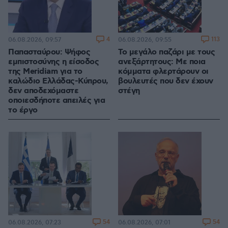
4
113
06.08.2026, 09:57
06.08.2026, 09:55
Παπασταύρου: Ψήφος
Το μεγάλο παζάρι με τους
εμπιστοσύνης η είσοδος
ανεξάρτητους: Με ποια
της Meridiam για το
κόμματα φλερτάρουν οι
καλώδιο Ελλάδας-Κύπρου,
βουλευτές που δεν έχουν
δεν αποδεχόμαστε
στέγη
οποιεσδήποτε απειλές για
το έργο
54
54
06.08.2026, 07:23
06.08.2026, 07:01