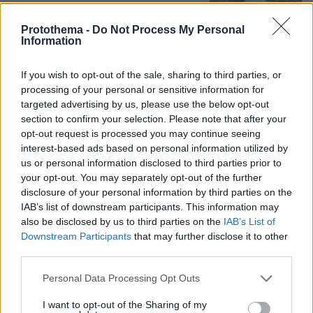
ο ερευνητής του ΑΠΘ μετά τον
θάνατο του κουταβιού που ζούσε με
Protothema -
Do Not Process My Personal
αγέλη λύκων
Information
28
06.08.2026, 20:30
If you wish to opt-out of the sale, sharing to third parties, or
processing of your personal or sensitive information for
Για πέμπτη συνεχόμενη χρονιά στο
targeted advertising by us, please use the below opt-out
ΠΑΓΝΗ ο Βλαδίμηρος Κυριακίδης,
section to confirm your selection. Please note that after your
βρέθηκε κοντά στα παιδιά και άκουσε
opt-out request is processed you may continue seeing
τις ιστορίες τους
interest-based ads based on personal information utilized by
us or personal information disclosed to third parties prior to
13
06.08.2026, 17:38
your opt-out. You may separately opt-out of the further
disclosure of your personal information by third parties on the
IAB’s list of downstream participants. This information may
Νεαρή γυναίκα με ακατέργαστη
also be disclosed by us to third parties on the
IAB’s List of
ομορφιά από την Αιθιοπία έγινε viral,
Downstream Participants
that may further disclose it to other
δείτε την εντυπωσιακή μεταμόρφωσή
third parties.
της από μακιγιέρ
Please note that this website/app uses one or more Google
Personal Data Processing Opt Outs
344
06.08.2026, 09:18
services and may gather and store information including but
not limited to your visit or usage behaviour. You may click to
I want to opt-out of the Sharing of my