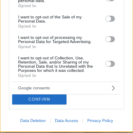
personal data.
grant or deny consent to Google and its third-party tags to
Opted In
use your data for below specified purposes in below Google
consent section.
I want to opt-out of the Sale of my
Personal Data.
Opted In
Games
I want to opt-out of processing my
Personal Data for Targeted Advertising.
Opted In
I want to opt-out of Collection, Use,
Retention, Sale, and/or Sharing of my
Personal Data that Is Unrelated with the
Purposes for which it was collected.
Opted In
Northern Heights
Candy Bub
Cut The Rope
Google consents
CONFIRM
ΔΕΙΤΕ ΟΛΑ ΤΑ GAMES
Best of Network
Data Deletion
Data Access
Privacy Policy