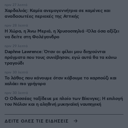
πριν 27 λεπτά
Χαρδαλιάς: Καμία ανεμογεννήτρια σε καμένες και
αναδασωτέες περιοχές της Αττικής
πριν 28 λεπτά
Η Χώρα, η Άνω Μεριά, η Χρυσοσπηλιά -Όλα όσα αξίζει
να δείτε στη Φολέγανδρο
πριν 29 λεπτά
Daphne Lawrence: Όταν οι φίλοι μου διηγούνται
πράγματα που τους συνέβησαν, εγώ αυτά θα τα κάνω
τραγούδι
πριν 30 λεπτά
Το λάθος που κάνουμε όταν κόβουμε το καρπούζι και
χαλάει πιο γρήγορα
πριν 30 λεπτά
Ο Οδυσσέας ταξίδευε με πλοίο των Βίκινγκς; Η επιλογή
του Νόλαν και η αληθινή μυκηναϊκή ναυπηγική
ΔΕΙΤΕ ΟΛΕΣ ΤΙΣ ΕΙΔΗΣΕΙΣ