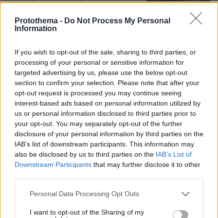
να ασελγήσει σε ανήλικη, τι
καταγγέλλει ο ιδιοκτήτης επιχείρησης
Protothema -
Do Not Process My Personal
Information
412
07.08.2026, 18:22
If you wish to opt-out of the sale, sharing to third parties, or
processing of your personal or sensitive information for
Ο «Δράκος» του Λονδίνου: 40χρονος
targeted advertising by us, please use the below opt-out
με προβλήματα όρασης σκότωνε και
section to confirm your selection. Please note that after your
βίαζε γυναίκες, η αστυνομία τον είχε
opt-out request is processed you may continue seeing
συλλάβει και τον άφησε ελεύθερο
interest-based ads based on personal information utilized by
us or personal information disclosed to third parties prior to
61
07.08.2026, 22:54
your opt-out. You may separately opt-out of the further
disclosure of your personal information by third parties on the
IAB’s list of downstream participants. This information may
Χωροταξικό για τον τουρισμό: Οι νέοι
also be disclosed by us to third parties on the
IAB’s List of
κανόνες για επενδύσεις, Airbnb και
Downstream Participants
that may further disclose it to other
εκτός σχεδίου δόμηση
third parties.
5
08.08.2026, 08:10
Please note that this website/app uses one or more Google
Personal Data Processing Opt Outs
services and may gather and store information including but
not limited to your visit or usage behaviour. You may click to
I want to opt-out of the Sharing of my