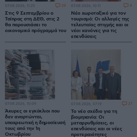
28
8
07.08.2026, 11:25
07.08.2026, 10:11
Στις 9 Σεπτεμβρίου ο
Νέο χωροταξικό για τον
Τσίπρας στη ΔΕΘ, στις 2
τουρισμό: Οι αλλαγές της
θα παρουσιάσει το
τελευταίας στιγμής και οι
οικονομικό πρόγραμμά του
νέοι κανόνες για τις
επενδύσεις
07.08.2026, 10:09
27
07.08.2026, 07:19
Άκυρες οι εγκύκλιοι που
Το νέο σχέδιο για τη
δεν αναρτώνται,
βιομηχανία: Οι
υποχρεωτική η δημοσίευσή
μεταρρυθμίσεις, οι
τους από την 1η
επενδύσεις και οι νέες
Οκτωβρίου
προτεραιότητες