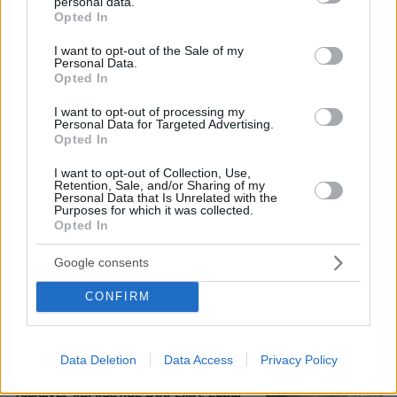
personal data.
grant or deny consent to Google and its third-party tags to
Opted In
use your data for below specified purposes in below Google
Η φωτογραφία του Τσιτσιπά αγκαλιά
consent section.
I want to opt-out of the Sale of my
με τη σύντροφό του στην Ελβετία και
Personal Data.
η βραδινή έξοδός τους για φαγητό
Opted In
26
08.08.2026, 09:14
I want to opt-out of processing my
Personal Data for Targeted Advertising.
Opted In
I want to opt-out of Collection, Use,
Retention, Sale, and/or Sharing of my
Εντυπωσιάζει με την εμφάνισή της η
Personal Data that Is Unrelated with the
σύζυγος του Τζέντι Όσμαν στις
Purposes for which it was collected.
διακοπές τους στην Τουρκία, βίντεο
Opted In
11
07.08.2026, 23:43
Google consents
CONFIRM
22 χρόνια από τα εγκαίνια της
γέφυρας Ρίου-Αντιρρίου: Αντέχει
Data Deletion
Data Access
Privacy Policy
πρόσκρουση με δεξαμενόπλοιο,
τυφώνες και κόστισε 800 εκατ. ευρώ