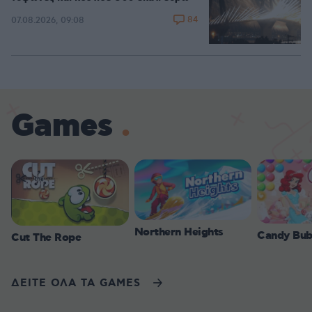
84
07.08.2026, 09:08
Games
Northern Heights
Candy Bub
Cut The Rope
ΔΕΙΤΕ ΟΛΑ ΤΑ GAMES