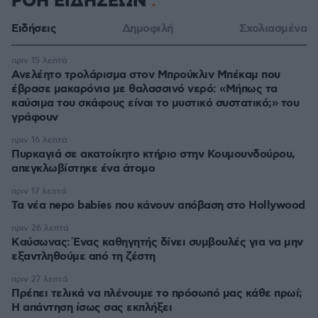
ΡΟΗ ΕΙΔΗΣΕΩΝ
Ειδήσεις
Δημοφιλή
Σχολιασμένα
πριν 15 λεπτά
Ανελέητο τρολάρισμα στον Μπρούκλιν Μπέκαμ που
έβρασε μακαρόνια με θαλασσινό νερό: «Μήπως τα
καύσιμα του σκάφους είναι το μυστικό συστατικό;» του
γράφουν
πριν 16 λεπτά
Πυρκαγιά σε ακατοίκητο κτήριο στην Κουμουνδούρου,
απεγκλωβίστηκε ένα άτομο
πριν 17 λεπτά
Τα νέα nepo babies που κάνουν απόβαση στο Hollywood
πριν 26 λεπτά
Kαύσωνας: Ένας καθηγητής δίνει συμβουλές για να μην
εξαντληθούμε από τη ζέστη
πριν 27 λεπτά
Πρέπει τελικά να πλένουμε το πρόσωπό μας κάθε πρωί;
Η απάντηση ίσως σας εκπλήξει