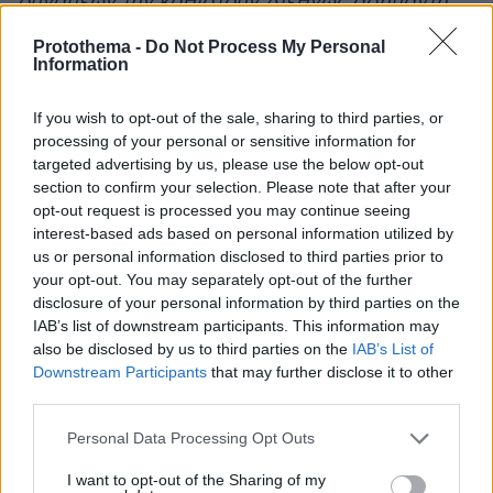
δυνάμεων την καθιστούν Διεθνώς ασήμαντη,
τώρα διαμαρτύρονται.
Protothema -
Do Not Process My Personal
Information
Να μην πούμε δε για την Γαλλία την άλλη
μεγάλη «ατμομηχανή» της Ευρώπης. Μία χώρα
If you wish to opt-out of the sale, sharing to third parties, or
processing of your personal or sensitive information for
που ο μόνος λόγος που κατέβηκαν μαζικά
targeted advertising by us, please use the below opt-out
στους δρόμους τα τελευταία χρόνια οι Γάλλοι
section to confirm your selection. Please note that after your
είναι για να μην αυξηθεί το όριο ηλικίας
opt-out request is processed you may continue seeing
συνταξιοδότησης τους από τα 60 στα 62
interest-based ads based on personal information utilized by
us or personal information disclosed to third parties prior to
χρόνια (μεταρρύθμιση Μακρόν)….και τώρα
your opt-out. You may separately opt-out of the further
τσακώνονται η Λεπέν και ο Μελανσόν για το
disclosure of your personal information by third parties on the
ποιος θα νικήσει στις Εκλογές τους, για να
IAB’s list of downstream participants. This information may
διαγράψει αυτή την αύξηση των 2 ετών, όταν
also be disclosed by us to third parties on the
IAB’s List of
στην υπόλοιπη ΕΕ το όριο τείνει στα 67….δεν
Downstream Participants
that may further disclose it to other
third parties.
υπάρχει εκεί ένας πολιτικός αρκετά
θαρραλέος, για να τους πει το προφανές; Ότι
Please note that this website/app uses one or more Google
Personal Data Processing Opt Outs
services and may gather and store information including but
δεν γίνεται σε όλες τις άλλες Χώρες το όριο
not limited to your visit or usage behaviour. You may click to
I want to opt-out of the Sharing of my
ηλικίας να ανεβαίνει και στην Γαλλία να πέφτει,