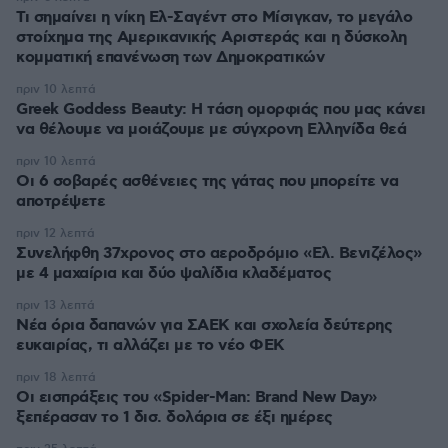
Τι σημαίνει η νίκη Ελ-Σαγέντ στο Μίσιγκαν, το μεγάλο
στοίχημα της Aμερικανικής Αριστεράς και η δύσκολη
κομματική επανένωση των Δημοκρατικών
πριν 10 λεπτά
Greek Goddess Beauty: Η τάση ομορφιάς που μας κάνει
να θέλουμε να μοιάζουμε με σύγχρονη Ελληνίδα θεά
πριν 10 λεπτά
Οι 6 σοβαρές ασθένειες της γάτας που μπορείτε να
αποτρέψετε
πριν 12 λεπτά
Συνελήφθη 37χρονος στο αεροδρόμιο «Ελ. Βενιζέλος»
με 4 μαχαίρια και δύο ψαλίδια κλαδέματος
πριν 13 λεπτά
Νέα όρια δαπανών για ΣΑΕΚ και σχολεία δεύτερης
ευκαιρίας, τι αλλάζει με το νέο ΦΕΚ
πριν 18 λεπτά
Οι εισπράξεις του «Spider-Man: Brand New Day»
ξεπέρασαν το 1 δισ. δολάρια σε έξι ημέρες