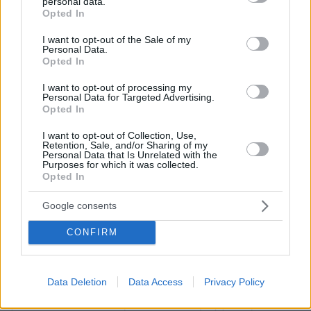
personal data.
grant or deny consent to Google and its third-party tags to
Opted In
χωρίς αυτό να βλάψει σοβαρά την ισχύ και την
use your data for below specified purposes in below Google
ανταγωνιστικότητα της Γαλλίας; Ο λαϊκισμός
consent section.
I want to opt-out of the Sale of my
Personal Data.
εκεί φαίνεται ότι έχει κυριαρχήσει δυστυχώς
Opted In
εντελώς. Ελπίζω πραγματικά ότι η
παραδοσιακή φιλοπατρία των Γάλλων θα τους
I want to opt-out of processing my
Personal Data for Targeted Advertising.
κάνουν να θελήσουν ξανά να κάνουν την
Opted In
Γαλλία ισχυρή διότι χρειαζόμαστε μία ισχυρή
I want to opt-out of Collection, Use,
Γαλλία.
Retention, Sale, and/or Sharing of my
Personal Data that Is Unrelated with the
Purposes for which it was collected.
Διαμαρτύρονται πολλοί στην ΕΕ για τις
Opted In
παρεμβάσεις του κ. Ίλον Μάσκ στα πολιτικά
Google consents
πράγματα των Χωρών και ορθά, αλλά έχουν
διαμαρτυρεί άραγε οι ίδιοι για το γιατί φαίνεται
CONFIRM
ότι οι ΗΠΑ μοίραζαν χρήματα για τα
δικαιώματα των ΛΟΑΤΚΙ πχ σε διάφορες
Data Deletion
Data Access
Privacy Policy
Ευρωπαϊκές Χώρες ή για την υποδοχή
μεταναστών; Δεν ήταν αυτό παρέμβαση τελικά