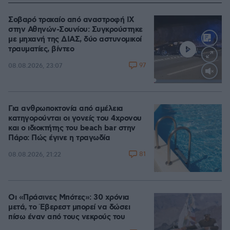
Σοβαρό τροχαίο από αναστροφή ΙΧ
στην Αθηνών-Σουνίου: Συγκρούστηκε
με μηχανή της ΔΙΑΣ, δύο αστυνομικοί
τραυματίες, βίντεο
97
08.08.2026, 23:07
Loaded
:
100.00%
Για ανθρωποκτονία από αμέλεια
κατηγορούνται οι γονείς του 4χρονου
και ο ιδιοκτήτης του beach bar στην
Πάρο: Πώς έγινε η τραγωδία
81
08.08.2026, 21:22
Οι «Πράσινες Μπότες»: 30 χρόνια
μετά, το Έβερεστ μπορεί να δώσει
πίσω έναν από τους νεκρούς του