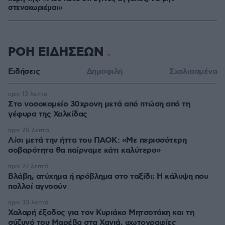
στενοχωριέμαι»
ΡΟΗ ΕΙΔΗΣΕΩΝ
Ειδήσεις
Δημοφιλή
Σχολιασμένα
πριν 13 λεπτά
Στο νοσοκομείο 30χρονη μετά από πτώση από τη
γέφυρα της Χαλκίδας
πριν 20 λεπτά
Λίσι μετά την ήττα του ΠΑΟΚ: «Με περισσότερη
σοβαρότητα θα παίρναμε κάτι καλύτερο»
πριν 27 λεπτά
Βλάβη, ατύχημα ή πρόβλημα στο ταξίδι; Η κάλυψη που
πολλοί αγνοούν
πριν 33 λεπτά
Χαλαρή έξοδος για τον Κυριάκο Μητσοτάκη και τη
σύζυγό του Μαρέβα στα Χανιά, φωτογραφίες