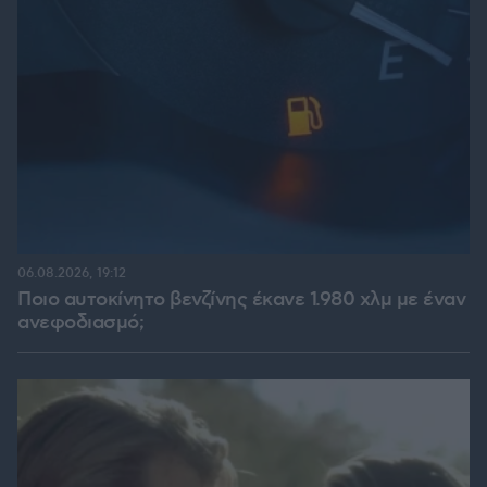
06.08.2026, 19:12
Ποιο αυτοκίνητο βενζίνης έκανε 1.980 χλμ με έναν
ανεφοδιασμό;