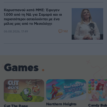
Καρυστιανού κατά ΜΜΕ: Έφυγαν
1.000 από τη ΝΔ για Σαμαρά και οι
περισσότεροι ασχολούνται με ένα
μέλος μας από το Μεσολόγγι
162
06.08.2026, 17:49
Games
Northern Heights
Candy Bub
Cut The Rope