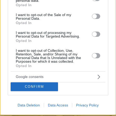
personal data.
grant or deny consent to Google and its third-party tags to
Opted In
use your data for below specified purposes in below Google
consent section.
I want to opt-out of the Sale of my
Personal Data.
Opted In
I want to opt-out of processing my
Personal Data for Targeted Advertising.
Opted In
06.08.2026, 21:23
Πώς έγινε η τραγωδία με την νεκρή μητέρα στα
I want to opt-out of Collection, Use,
Μάλια: Βούτηξε για να βοηθήσει τη φίλη της και
Retention, Sale, and/or Sharing of my
Personal Data that Is Unrelated with the
πνίγηκε, τα παιδιά φώναζαν για βοήθεια
Purposes for which it was collected.
Opted In
Google consents
CONFIRM
Data Deletion
Data Access
Privacy Policy