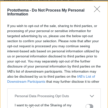
Protothema -
Do Not Process My Personal
ΔΕΙΤΕ ΟΛΕΣ ΤΙΣ ΕΙΔΗΣΕΙΣ
Information
If you wish to opt-out of the sale, sharing to third parties, or
processing of your personal or sensitive information for
ΤΑ ΠΙΟ ΔΗΜΟΦΙΛΗ
targeted advertising by us, please use the below opt-out
section to confirm your selection. Please note that after your
opt-out request is processed you may continue seeing
interest-based ads based on personal information utilized by
us or personal information disclosed to third parties prior to
your opt-out. You may separately opt-out of the further
disclosure of your personal information by third parties on the
IAB’s list of downstream participants. This information may
also be disclosed by us to third parties on the
IAB’s List of
Downstream Participants
that may further disclose it to other
third parties.
Please note that this website/app uses one or more Google
Personal Data Processing Opt Outs
services and may gather and store information including but
not limited to your visit or usage behaviour. You may click to
I want to opt-out of the Sharing of my