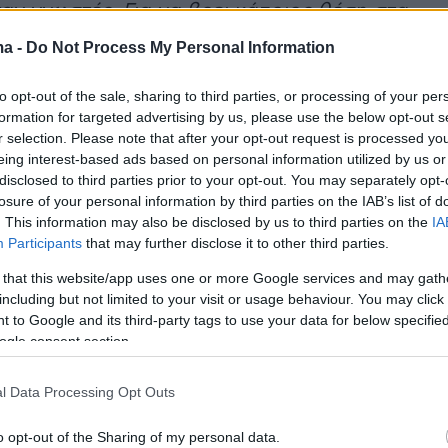
ταν γνωστές. Για να βρει κάποιος θέση στα
ου ΣΥΡΙΖΑ, πρέπει να υπερθεματίζει τον
ma -
Do Not Process My Personal Information
χολίασε με νόημα.
to opt-out of the sale, sharing to third parties, or processing of your per
formation for targeted advertising by us, please use the below opt-out s
r selection. Please note that after your opt-out request is processed y
στις πολιτικές για τους νέους μας»
eing interest-based ads based on personal information utilized by us or
disclosed to third parties prior to your opt-out. You may separately opt-
losure of your personal information by third parties on the IAB’s list of
νε ο κ.
Οικονόμου
και στις πολιτικές της
. This information may also be disclosed by us to third parties on the
IA
ια τη στήριξη των
νέων,
στο πλαίσιο των οποί
Participants
that may further disclose it to other third parties.
αι το πρόγραμμα
«Σπίτι μου».
 that this website/app uses one or more Google services and may gath
including but not limited to your visit or usage behaviour. You may click 
σμός του προγράμματος είναι 500 εκατομμύρ
 to Google and its third-party tags to use your data for below specifi
ogle consent section.
ατότητα διπλασιασμού. Σύμφωνα με όσα είπε,
 δίνει μία πρώτη απάντηση στο πρόβλημα.
l Data Processing Opt Outs
ουν κι άλλα προγράμματα για τους ευάλωτο
το Κάλυψη ή η κοινωνική αντιπαροχή.
o opt-out of the Sharing of my personal data.