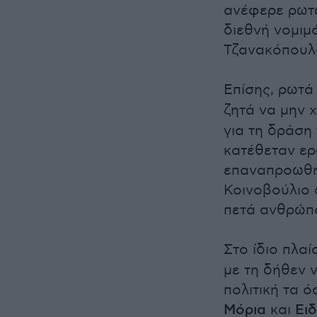
ανέφερε ρωτώ
διεθνή νομιμ
Τζανακόπουλ
Επίσης, ρωτά 
ζητά να μην χ
για τη δράση
κατέθεταν ερ
επαναπροωθή
Κοινοβούλιο 
πετά ανθρώπ
Στο ίδιο πλαί
με τη δήθεν 
πολιτική τα 
Μόρια
και
Ει