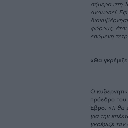
σήμερα στη 1
ανακοπεί. Εφ
διακυβέρνηση
φόρους, έτσι
επόμενη τετρ
«Θα γκρέμιζε
Ο κυβερνητι
πρόεδρο του
Έβρο
.
«Τι θα
για την επέκ
γκρέμιζε τον