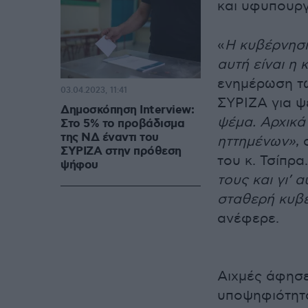
και υφυπουρ
«
Η κυβέρνηση
αυτή είναι η 
ενημέρωση τω
03.04.2023, 11:41
ΣΥΡΙΖΑ για 
Δημοσκόπηση Interview:
ψέμα. Αρχικά
Στο 5% το προβάδισμα
της ΝΔ έναντι του
ηττημένων»
,
ΣΥΡΙΖΑ στην πρόθεση
του κ. Τσίπρα.
ψήφου
τους και γι’
σταθερή κυβέ
ανέφερε.
Αιχμές άφησε
υποψηφιότητ