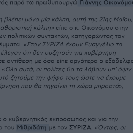
γός παρά τω πρωθυπουργώ
Γιάννης Οικονόμο
 βλέπει μόνο μία κάλπη, αυτή της 21ης Μαΐου,
καθοριστική κάλπη»
είπε ο κ. Οικονόμου στην
ν πολιτικών συντακτών, κατηγορώντας τον
ψέμματα.
«Στον ΣΥΡΙΖΑ έχουν Ευαγγέλιο το
 έλεγαν ότι δεν συζητούν για κυβέρνηση
 σε αντίθεση με όσα είπε αργότερα ο εξάδελφ
 «
Όλα αυτά, οι πολίτες θα τα λάβουν υπ’ όψιν
 αυτό ζητούμε την ψήφο τους ώστε να έχουμε
ρνηση που θα πηγαίνει τη χώρα μπροστά
»,
 ο κυβερνητικός εκπρόσωπος και για την
α του
Μιθριδάτη
με τον
ΣΥΡΙΖΑ.
«Όντως, οι