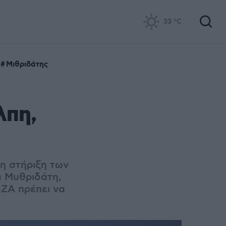
33
°C
3
Μιθριδάτης
λπη,
η στήριξη των
α Μυθριδάτη,
ΙΖΑ πρέπει να