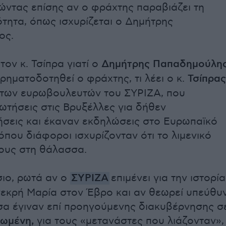
ντας επίσης αν ο φράχτης παραβιάζει τη
ότητα, όπως ισχυρίζεται ο Δημήτρης
ος.
τον κ. Τσίπρα γιατί ο
Δημήτρης Παπαδημούλη
ρηματοδοτηθεί ο φράχτης, τι λέει ο κ.
Τσίπρας
 των ευρωβουλευτών του ΣΥΡΙΖΑ, που
ωτήσεις στις Βρυξέλλες για δήθεν
σεις και έκαναν εκδηλώσεις στο Ευρωπαϊκό
όπου διάφοροι ισχυρίζονταν ότι το λιμενικό
ους στη θάλασσα.
σιο, ρωτά αν ο
ΣΥΡΙΖΑ
επιμένει για την ιστορία
νεκρή Μαρία στον Έβρο και αν θεωρεί υπεύθυ
όσα έγιναν επί προηγούμενης διακυβέρνησης σ
δωμένη,
για τους «μετανάστες που λιάζονταν»,