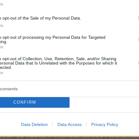
In
o opt-out of the Sale of my Personal Data.
 ανέφερε, έχει ανοίξει βεντάλια μέτρων και
In
 τη στήριξη της νέας γενιάς, για να κάνει
to opt-out of processing my Personal Data for Targeted
ατα στον τόπο μας.
«Δίνουμε τα μέσα και οι νέ
ing.
In
υν τι θα πράξουν»
σημείωσε, προσθέτοντας
ίπλα τους και με τις παρεμβάσεις μας να
o opt-out of Collection, Use, Retention, Sale, and/or Sharing
ersonal Data that Is Unrelated with the Purposes for which it
ε το μέλλον τους, για να είμαστε χρήσιμοι στη
lected.
In
consents
ο
κατώτατος μισθός
αυξήθηκε κατά 20%
ό το 2019, ενώ οι εργαζόμενοι έχουν τρεις
CONFIRM
θούς σε σχέση με το 2019.
Data Deletion
Data Access
Privacy Policy
ναμική ανάπτυξης της οικονομίας, συγκλίνουμ
σσότερο με την Ευρώπη. Η Ελλάδα βρίσκεται