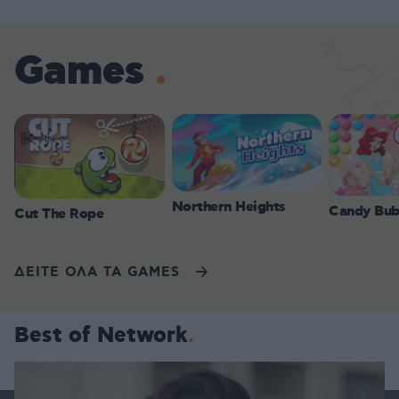
Games
Northern Heights
Candy Bub
Cut The Rope
ΔΕΙΤΕ ΟΛΑ ΤΑ GAMES
Best of Network