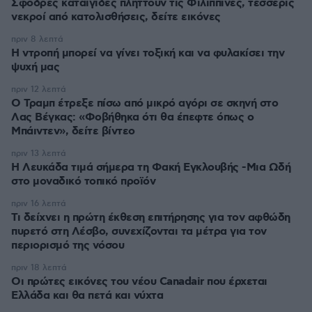
Σφοδρές καταιγίδες πλήττουν τις Φιλιππίνες, τέσσερις
νεκροί από κατολισθήσεις, δείτε εικόνες
πριν 8 λεπτά
Η ντροπή μπορεί να γίνει τοξική και να φυλακίσει την
ψυχή μας
πριν 12 λεπτά
Ο Τραμπ έτρεξε πίσω από μικρό αγόρι σε σκηνή στο
Λας Βέγκας: «Φοβήθηκα ότι θα έπεφτε όπως ο
Μπάιντεν», δείτε βίντεο
πριν 13 λεπτά
Η Λευκάδα τιμά σήμερα τη Φακή Εγκλουβής -Μια Ωδή
στο μοναδικό τοπικό προϊόν
πριν 16 λεπτά
Τι δείχνει η πρώτη έκθεση επιτήρησης για τον αφθώδη
πυρετό στη Λέσβο, συνεχίζονται τα μέτρα για τον
περιορισμό της νόσου
πριν 18 λεπτά
Οι πρώτες εικόνες του νέου Canadair που έρχεται
Ελλάδα και θα πετά και νύχτα