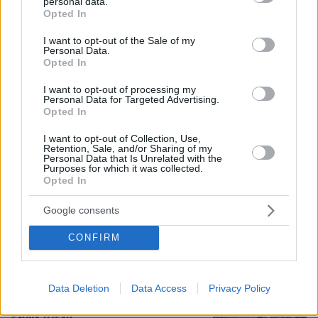
personal data.
grant or deny consent to Google and its third-party tags to
Opted In
use your data for below specified purposes in below Google
Νεαρή γυναίκα με ακατέργαστη
consent section.
I want to opt-out of the Sale of my
ομορφιά από την Αιθιοπία έγινε viral,
Personal Data.
δείτε την εντυπωσιακή μεταμόρφωσή
Opted In
της από μακιγιέρ
I want to opt-out of processing my
32
06.08.2026, 09:18
Personal Data for Targeted Advertising.
Opted In
I want to opt-out of Collection, Use,
Retention, Sale, and/or Sharing of my
Η εξομολόγηση της συζύγου του
Personal Data that Is Unrelated with the
Κώστα Σόμμερ: Ανησυχώ μήπως
Purposes for which it was collected.
ξεχάσει πόσο πολύ τον χρειαζόμαστε
Opted In
και πόσο τον αγαπάμε
Google consents
26
05.08.2026, 20:15
CONFIRM
Το μεγάλο παζάρι με τους
Data Deletion
Data Access
Privacy Policy
ανεξάρτητους: Με ποια κόμματα
φλερτάρουν οι βουλευτές που δεν
έχουν στέγη