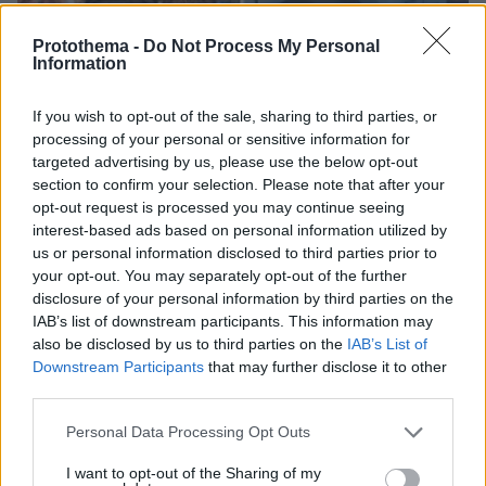
Protothema -
Do Not Process My Personal
Information
If you wish to opt-out of the sale, sharing to third parties, or
processing of your personal or sensitive information for
targeted advertising by us, please use the below opt-out
section to confirm your selection. Please note that after your
05.08.2026, 19:53
opt-out request is processed you may continue seeing
Ζευγάρι Βρετανών με 3 παιδιά πούλησαν τα πάντα
interest-based ads based on personal information utilized by
για να αγοράσουν σπίτι στην Αιγιάλεια,
us or personal information disclosed to third parties prior to
καταστράφηκε από την πυρκαγιά λίγο πριν
your opt-out. You may separately opt-out of the further
μετακομίσουν, φωτογραφίες
disclosure of your personal information by third parties on the
IAB’s list of downstream participants. This information may
Άγριο διπλό έγκλημα στην Ταϊλάνδη:
also be disclosed by us to third parties on the
IAB’s List of
Σκότωσαν δύο αδέλφια από τη Ρωσία
Downstream Participants
that may further disclose it to other
για τη μηχανή τους και μια οικογένεια
third parties.
για το φορτηγάκι της
Please note that this website/app uses one or more Google
Personal Data Processing Opt Outs
12
06.08.2026, 09:29
services and may gather and store information including but
not limited to your visit or usage behaviour. You may click to
I want to opt-out of the Sharing of my