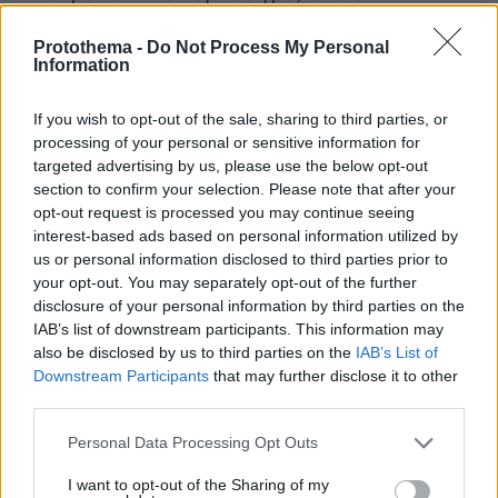
βρισκόμαστε σε συνθήκες συγχρωτισμού και
Protothema -
Do Not Process My Personal
σε εσωτερικούς χώρους να φοράμε τη μάσκα
Information
όπως ήδη το κάνουμε στο κοινοβούλιο.
If you wish to opt-out of the sale, sharing to third parties, or
Επιτρέψτε μου μία πολύ σύντομη εισαγωγική
processing of your personal or sensitive information for
τοποθέτηση για το ζήτημα στο οποίο
targeted advertising by us, please use the below opt-out
section to confirm your selection. Please note that after your
αναφέρθηκα και στη Βουλή, για την ιστορική
opt-out request is processed you may continue seeing
απόφαση της τελευταίας Συνόδου Κορυφής
interest-based ads based on personal information utilized by
στις Βρυξέλλες. Ξέρετε πολύ καλά ότι το
us or personal information disclosed to third parties prior to
συνολικό ποσό το οποίο θα κληθεί να
your opt-out. You may separately opt-out of the further
disclosure of your personal information by third parties on the
διαχειριστεί η χώρα, τα 72 δισεκατομμύρια
IAB’s list of downstream participants. This information may
ευρώ δηλαδή, που αποτελούν το άθροισμα των
also be disclosed by us to third parties on the
IAB’s List of
νέων πόρων του ταμείου ανάκαμψης και των
Downstream Participants
that may further disclose it to other
τακτικών πόρων του Πολυετούς
third parties.
Δημοσιονομικού Πλαισίου ουσιαστικά
Please note that this website/app uses one or more Google
Personal Data Processing Opt Outs
συγκροτούν την μεγαλύτερη σε καιρούς
services and may gather and store information including but
ειρήνης και δημοσιονομικής ομαλότητας
not limited to your visit or usage behaviour. You may click to
I want to opt-out of the Sharing of my