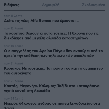
Ειδήσεις
Δημοφιλή
Σχολιασμένα
πριν 11 λεπτά
Δείτε τις νέες Alfa Romeo που έρχονται...
πριν 12 λεπτά
Τα κορίτσια θέλουν κι αυτά τσέπες: Η 8χρονη που τις
διεκδίκησε από μεγάλη αλυσίδα καταστημάτων
πριν 18 λεπτά
Ο εισαγγελέας του Αρείου Πάγου δεν ανασύρει από το
αρχείο την υπόθεση των τηλεφωνικών υποκλοπών
πριν 21 λεπτά
Κυριάκος Μητσοτάκης: Το πρώτο του και το αγαπημένο
του αυτοκίνητο
πριν 21 λεπτά
Καστός, Μεγανήσι, Κάλαμος: Ταξίδι στα καταπράσινα
νησιά κοντά στη Λευκάδα
πριν 24 λεπτά
Νεκρός 64χρονος άνδρας σε πισίνα ξενοδοχείου στα
Χανιά