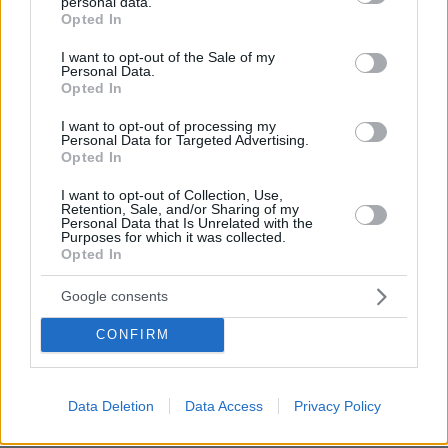
personal data.
grant or deny consent to Google and its third-party tags to
χρηματοδότηση που είχε ποτέ η χώρα μας.
Opted In
use your data for below specified purposes in below Google
consent section.
I want to opt-out of the Sale of my
Κατά συνέπεια συνιστούν και μία μοναδική
Personal Data.
Opted In
ευκαιρία για τον εκσυγχρονισμό, την
ανασυγκρότηση και τον συνολικό παραγωγικό
I want to opt-out of processing my
Personal Data for Targeted Advertising.
αναπροσανατολισμό της εθνικής οικονομίας.
Opted In
Όπως είπα και στη Βουλή, η τελική λύση της
I want to opt-out of Collection, Use,
Retention, Sale, and/or Sharing of my
συμφωνίας είναι απολύτως συμβατή με όσα
Personal Data that Is Unrelated with the
Purposes for which it was collected.
διεκδικούσαμε. Από το ταμείο ανάκαμψης τα
Opted In
περισσότερα κεφάλαια, 19 δισ. περίπου, θα
Google consents
αντιστοιχούν σε επιχορηγήσεις. Δεκατρία
δισεκατομμύρια θα έχουν τη μορφή ευνοϊκών
CONFIRM
δανείων. Ενώ από τα κονδύλια για τον
ευρωπαϊκό προϋπολογισμό καταφέραμε και
προστατέψαμε και τουλάχιστον στο Ταμείο
Data Deletion
Data Access
Privacy Policy
Συνοχής ενισχύσαμε τους δύο βασικούς