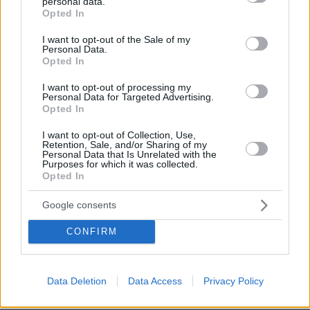
personal data.
grant or deny consent to Google and its third-party tags to
Opted In
ΑΠΑΝΤΗΣΗ
use your data for below specified purposes in below Google
consent section.
I want to opt-out of the Sale of my
μπατακια
Personal Data.
Opted In
01.07.2020, 01:04
Τι να παρεις ρε μπαταχτζη που ζεις με δανεικα.
I want to opt-out of processing my
Personal Data for Targeted Advertising.
ΑΠΑΝΤΗΣΗ
Opted In
I want to opt-out of Collection, Use,
Retention, Sale, and/or Sharing of my
Personal Data that Is Unrelated with the
Purposes for which it was collected.
Κυρά Σαράντω
Opted In
30.06.2020, 18:54
Axxx , θα είν΄ο θεός μου ο Κούλης εκεί; Μπορώ να
Google consents
πάγου κι ιγώ;
CONFIRM
ΑΠΑΝΤΗΣΗ
θα είναι
Data Deletion
Data Access
Privacy Policy
01.07.2020, 09:59
να πας