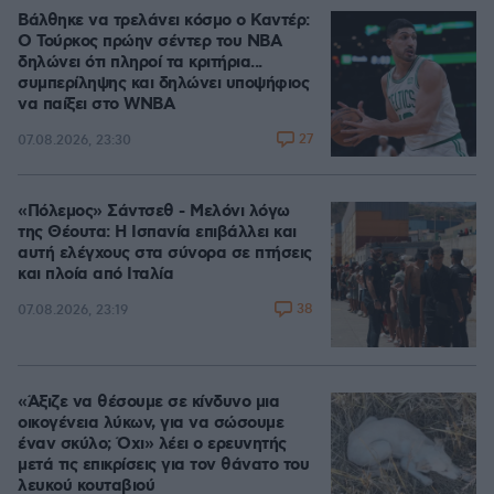
Βάλθηκε να τρελάνει κόσμο ο Καντέρ:
Ο Τούρκος πρώην σέντερ του NBA
δηλώνει ότι πληροί τα κριτήρια...
συμπερίληψης και δηλώνει υποψήφιος
να παίξει στο WNBA
27
07.08.2026, 23:30
«Πόλεμος» Σάντσεθ - Μελόνι λόγω
της Θέουτα: Η Ισπανία επιβάλλει και
αυτή ελέγχους στα σύνορα σε πτήσεις
και πλοία από Ιταλία
38
07.08.2026, 23:19
«Άξιζε να θέσουμε σε κίνδυνο μια
οικογένεια λύκων, για να σώσουμε
έναν σκύλο; Όχι» λέει ο ερευνητής
μετά τις επικρίσεις για τον θάνατο του
λευκού κουταβιού