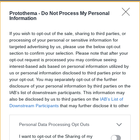
Χωρις επενδυτη, κανουν τελετες για το Ποπολο
Protothema -
Do Not Process My Personal
30.06.2020, 19:50
Information
Οι Μπλε Συριζαιοι ειναι το ιδιο σανοφαγοι οσο οι
Οριτζιναλ Συριζαιοι. Χωρις να εχει μπει επενδυτης, το
If you wish to opt-out of the sale, sharing to third parties, or
Κρατος χτιζει για να φανει οτι χτιζει. Για γελια
processing of your personal or sensitive information for
κυβερνηση της μακετας
targeted advertising by us, please use the below opt-out
ΑΠΑΝΤΗΣΗ
section to confirm your selection. Please note that after your
opt-out request is processed you may continue seeing
Νίκη
interest-based ads based on personal information utilized by
30.06.2020, 21:45
us or personal information disclosed to third parties prior to
Δεν πειράζει. Καλά κάνει
your opt-out. You may separately opt-out of the further
disclosure of your personal information by third parties on the
ΑΠΑΝΤΗΣΗ
IAB’s list of downstream participants. This information may
also be disclosed by us to third parties on the
IAB’s List of
Αγοραστής μεζονέττας
Downstream Participants
that may further disclose it to other
30.06.2020, 19:49
third parties.
Θα πάρω μία Μεζονέττα εκεί που θα εγκαινιάσει ο
Please note that this website/app uses one or more Google
Personal Data Processing Opt Outs
Κούλης, απο αυτές που θα χτιστούν με
services and may gather and store information including but
θαλασσοδάνεια δικών μας χρημάτων στον Λάτση, να
not limited to your visit or usage behaviour. You may click to
I want to opt-out of the Sharing of my
έχει θέα το MEGA Kasino!! Λιγουριάστε πεινάλες!!