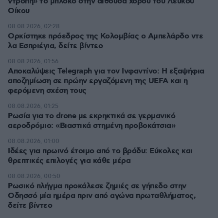
ντροπή» το μπλόκο στην αίθουσα χορού του Λευκού
Οίκου
08.08.2026, 02:28
Ορκίστηκε πρόεδρος της Κολομβίας ο Αμπελάρδο ντε
λα Εσπριέγια, δείτε βίντεο
08.08.2026, 01:56
Αποκαλύψεις Telegraph για τον Ινφαντίνο: Η εξαψήφια
αποζημίωση σε πρώην εργαζόμενη της UEFA και η
φερόμενη σχέση τους
08.08.2026, 01:25
Ρωσία για το drone με εκρηκτικά σε γερμανικό
αεροδρόμιο: «Βιαστικά στημένη προβοκάτσια»
08.08.2026, 01:00
Ιδέες για πρωινό έτοιμο από το βράδυ: Εύκολες και
θρεπτικές επιλογές για κάθε μέρα
08.08.2026, 00:50
Ρωσικό πλήγμα προκάλεσε ζημιές σε γήπεδο στην
Οδησσό μία ημέρα πριν από αγώνα πρωταθλήματος,
δείτε βίντεο