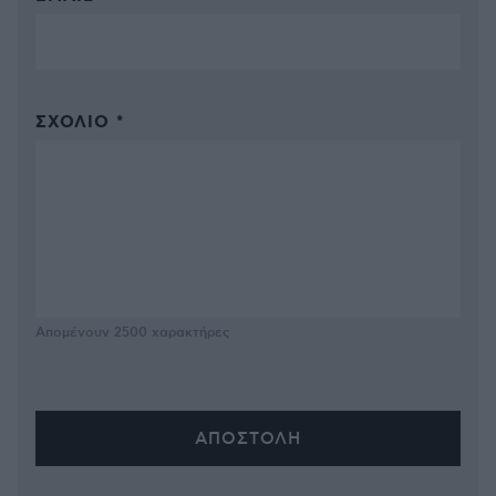
ΣΧΌΛΙΟ *
Απομένουν
2500
χαρακτήρες