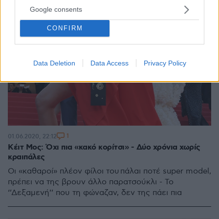
Google consents
CONFIRM
Data Deletion
Data Access
Privacy Policy
1
01.06.2020, 22:12
Κέιτ Μος: Όχι πια «κακό κορίτσι» - Δύο χρόνια χωρίς
κραιπάλες
Οι «καθαροί» πλέον φίλοι του πάλαι ποτέ super model,
πρέπει να της βρουν άλλο παρατσούκλι - Το
‘’Δεξαμενή’’ που τη φώναζαν, δεν της πάει πια