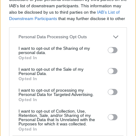
IAB’s list of downstream participants. This information may
also be disclosed by us to third parties on the
IAB’s List of
Downstream Participants
that may further disclose it to other
third parties.
Please note that this website/app uses one or more Google
Personal Data Processing Opt Outs
2
09.06.2020, 21:29
services and may gather and store information including but
«Καθαρή πια»: Η Κέιτ Μος αγαπά περισσότερο την κόρη
not limited to your visit or usage behaviour. You may click to
I want to opt-out of the Sharing of my
της από την κοκαΐνη
personal data.
grant or deny consent to Google and its third-party tags to
Opted In
Το 46χρονο πλέον supermodel έχει αφήσει τα
use your data for below specified purposes in below Google
αμαρτωλά πάθη και τις απίθανες παρεκτροπές στο
consent section.
I want to opt-out of the Sale of my
παρελθόν
Personal Data.
Opted In
I want to opt-out of processing my
Personal Data for Targeted Advertising.
Opted In
I want to opt-out of Collection, Use,
Retention, Sale, and/or Sharing of my
Personal Data that Is Unrelated with the
Purposes for which it was collected.
Opted In