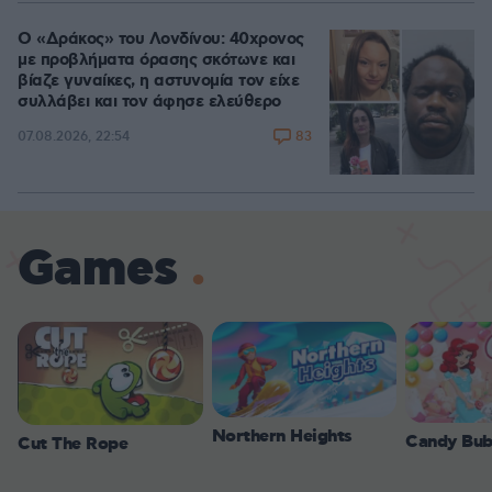
Ο «Δράκος» του Λονδίνου: 40χρονος
με προβλήματα όρασης σκότωνε και
βίαζε γυναίκες, η αστυνομία τον είχε
συλλάβει και τον άφησε ελεύθερο
83
07.08.2026, 22:54
Games
Northern Heights
Candy Bub
Cut The Rope