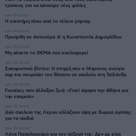
τρόπους για να κάνουμε νέες φιλίες
πριν 11 λεπτά
Η επιστήμη πίσω από το τέλειο μπριάμ
πριν 14 λεπτά
Προήχθη σε Αστυνόμο Α' η Κωνσταντία Δημογλίδου
πριν 18 λεπτά
Μη χάσετε το ΘΕΜΑ που κυκλοφορεί
πριν 20 λεπτά
Σοκαριστικό βίντεο: Η στιγμή που ο 14χρονος ανοίγει
πυρ και σκορπάει τον θάνατο σε σχολείο στη Ταϊλάνδη
πριν 26 λεπτά
Γυναίκες που άλλαξαν ζωή: «Γιατί άφησα την Αθήνα για
την επαρχία»
πριν 27 λεπτά
Δύο σχολεία της Λέρου αλλάζουν όψη με δωρεά αγάπης
για τα παιδιά
πριν 39 λεπτά
Λένα Παπαληγούρα για τον σύζυγό της: Δεν με είχα