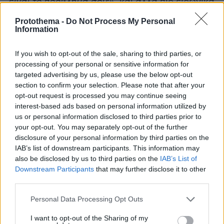
είναι το πρόβλημά σου
;», και άλλα πιο ειρωνικά
σχόλια από Έλληνες που αντιμετωπίζουν την
Protothema -
Do Not Process My Personal
κριτική ως αφορμή για πείραγμα.
Information
If you wish to opt-out of the sale, sharing to third parties, or
processing of your personal or sensitive information for
@marinazark
targeted advertising by us, please use the below opt-out
Τον Ακύλλα δε θα τον ξαναπιάσεις στο στόμα σου,
section to confirm your selection. Please note that after your
#eurovision
#φοργιου
#esc2026
ΤΟΝ ΑΚΥΛΛΑ!
opt-out request is processed you may continue seeing
#mpesforyou
#mpesfy
interest-based ads based on personal information utilized by
us or personal information disclosed to third parties prior to
your opt-out. You may separately opt-out of the further
♬ original sound - Marina Zark
disclosure of your personal information by third parties on the
IAB’s list of downstream participants. This information may
also be disclosed by us to third parties on the
IAB’s List of
Downstream Participants
that may further disclose it to other
third parties.
@marinazark
Please note that this website/app uses one or more Google
Έλληνες eurofan ενωμένοι στα σχόλια , το αγαπημένο
Personal Data Processing Opt Outs
services and may gather and store information including but
μου πράγμα ΣΤΗ ΓΗ! (Follow για part 2 ☺️)
not limited to your visit or usage behaviour. You may click to
I want to opt-out of the Sharing of my
#eurovision
#eurovision2026
#akylas
#mpesforyou