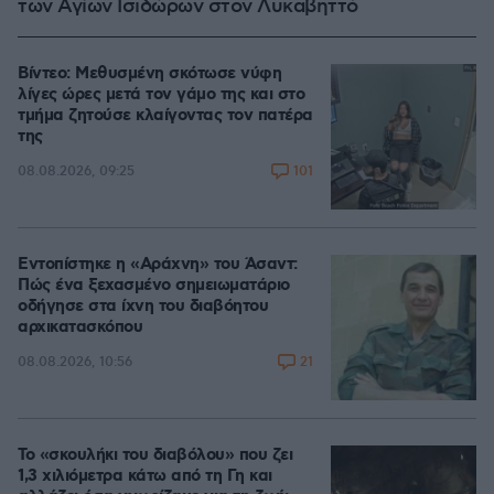
των Αγίων Ισιδώρων στον Λυκαβηττό
Βίντεο: Μεθυσμένη σκότωσε νύφη
λίγες ώρες μετά τον γάμο της και στο
τμήμα ζητούσε κλαίγοντας τον πατέρα
της
101
08.08.2026, 09:25
Εντοπίστηκε η «Αράχνη» του Άσαντ:
Πώς ένα ξεχασμένο σημειωματάριο
οδήγησε στα ίχνη του διαβόητου
αρχικατασκόπου
21
08.08.2026, 10:56
Το «σκουλήκι του διαβόλου» που ζει
1,3 χιλιόμετρα κάτω από τη Γη και