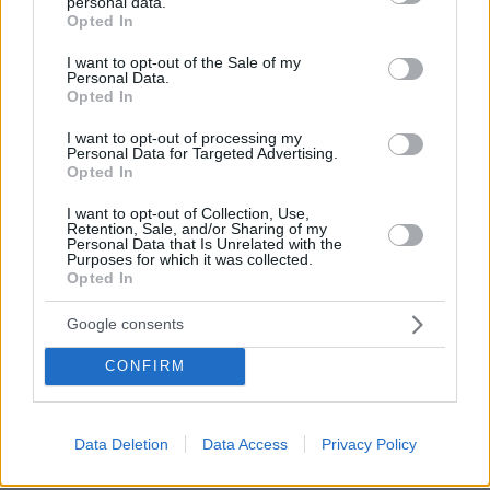
personal data.
grant or deny consent to Google and its third-party tags to
#mpesfy
Opted In
use your data for below specified purposes in below Google
consent section.
I want to opt-out of the Sale of my
♬ original sound - Marina Zark
Personal Data.
Opted In
I want to opt-out of processing my
Personal Data for Targeted Advertising.
Την ίδια στιγμή, υπάρχουν και σχόλια που
Opted In
στηρίζουν πιο άμεσα την ελληνική συμμετοχή,
I want to opt-out of Collection, Use,
πάντα με ανάλογη διάθεση. Μία γυναίκα
Retention, Sale, and/or Sharing of my
Personal Data that Is Unrelated with the
σημείωσε: «
Φιλική υπενθύμιση: Η Ελλάδα είναι
Purposes for which it was collected.
μια καταπληκτική χώρα για διακοπές. Επιλέξτε
Opted In
τον νικητή σοφά, γιατί ο Μάιος εδώ είναι σαν
Google consents
καλοκαίρι και μπορείτε να πάτε για μπάνιο και
να φάτε και γύρο
», συνδέοντας την ψήφο στη
CONFIRM
Eurovision με την εικόνα της Ελλάδας ως
καλοκαιρινού προορισμού.
Data Deletion
Data Access
Privacy Policy
Ο μεγάλος τελικός της Eurovision θα