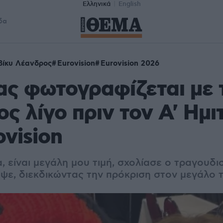
Ελληνικά
English
δα
Βίκυ Λέανδρος
Eurovision
Eurovision 2026
ς φωτογραφίζεται με 
ς λίγο πριν τον Α' Ημι
ovision
, είναι μεγάλη μου τιμή, σχολίασε ο τραγουδι
όψε, διεκδικώντας την πρόκριση στον μεγάλο τ