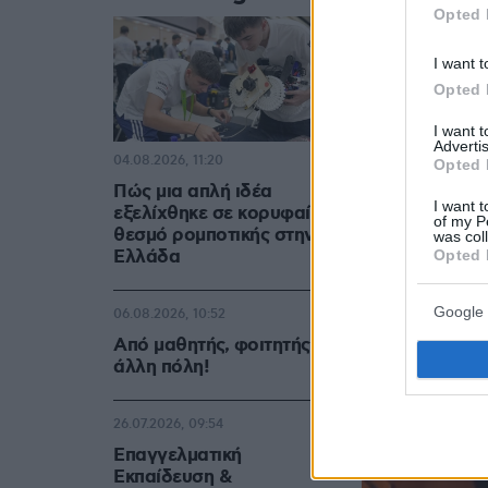
Opted 
I want t
Opted 
I want 
Advertis
04.08.2026, 11:20
Opted 
Πώς μια απλή ιδέα
I want t
εξελίχθηκε σε κορυφαίο
of my P
θεσμό ρομποτικής στην
was col
Ελλάδα
Opted 
Google 
06.08.2026, 10:52
Από μαθητής, φοιτητής σε
άλλη πόλη!
26.07.2026, 09:54
Επαγγελματική
Εκπαίδευση &