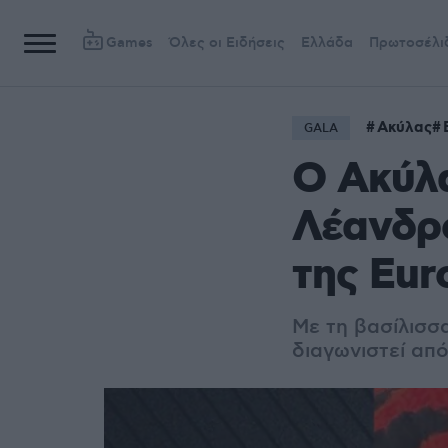
Games
Όλες οι Ειδήσεις
Ελλάδα
Πρωτοσέλι
Ακύλας
GALA
Ο Ακύλα
Λέανδρο
της Eur
Με τη βασίλισσα
διαγωνιστεί απ