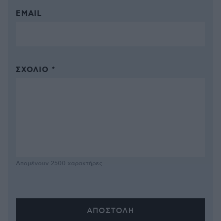
EMAIL
ΣΧΌΛΙΟ *
Απομένουν
2500
χαρακτήρες