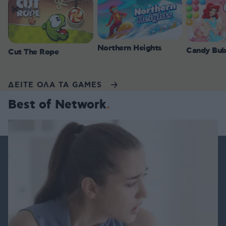
Northern Heights
Candy Bub
Cut The Rope
ΔΕΙΤΕ ΟΛΑ ΤΑ GAMES
Best of Network