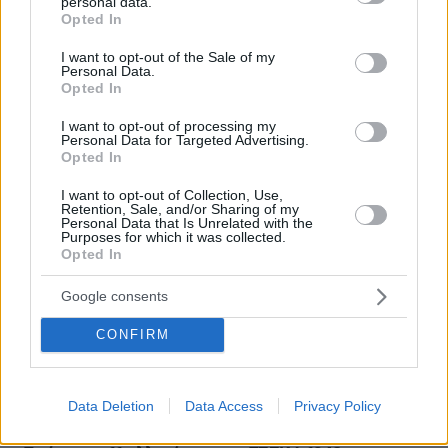
personal data.
grant or deny consent to Google and its third-party tags to
πριν 12 λεπτά
Opted In
use your data for below specified purposes in below Google
Χίος: 6 ανέγγιχτες παραλίες στη δυτική πλευρά της που
consent section.
αξίζει να ανακαλύψετε
I want to opt-out of the Sale of my
Personal Data.
πριν 15 λεπτά
Opted In
Οι «Πράσινες Μπότες»: Τριάντα χρόνια μετά, το
Έβερεστ μπορεί να δώσει πίσω έναν από τους νεκρούς
I want to opt-out of processing my
Personal Data for Targeted Advertising.
του
Opted In
πριν 21 λεπτά
I want to opt-out of Collection, Use,
Χόρχε Μέσι: Ο εργάτης από το Ροσάριο που πήρε τον
Retention, Sale, and/or Sharing of my
13χρονο Λιονέλ από το χέρι και άλλαξε την ιστορία του
Personal Data that Is Unrelated with the
ποδοσφαίρου με μια υπογραφή σε... χαρτοπετσέτα
Purposes for which it was collected.
Opted In
πριν 32 λεπτά
Συνελήφθη ανήλικος μαθητής στη Φλόριντα: Σχεδίαζε
Google consents
ληστεία με φίλο του, βρέθηκαν αυτοσχέδια όπλα και
εκρηκτικοί μηχανισμοί στο δωμάτιό του
CONFIRM
πριν 34 λεπτά
Γιατί οι νυχτερίδες είναι τόσο πολύτιμες για το
περιβάλλον
Data Deletion
Data Access
Privacy Policy
πριν 38 λεπτά