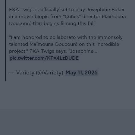
FKA Twigs is officially set to play Josephine Baker
in a movie biopic from "Cuties" director Maimouna
Doucouré that begins filming this fall.
"I am honored to collaborate with the immensely
talented Maïmouna Doucouré on this incredible
project," FKA Twigs says. "Josephine…
pic.twitter.com/KTX4LzDUDE
— Variety (@Variety)
May 11, 2026