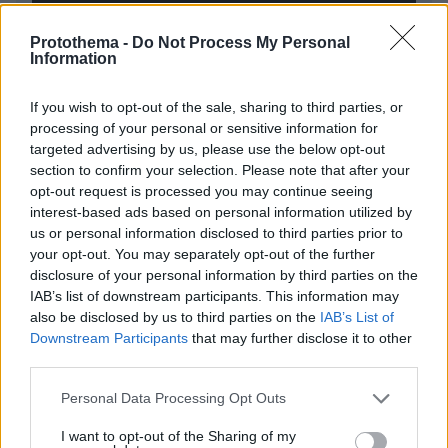
Protothema -
Do Not Process My Personal
* Υποχρεωτικά πεδία
Information
If you wish to opt-out of the sale, sharing to third parties, or
processing of your personal or sensitive information for
ΡΟΗ ΕΙΔΗΣΕΩΝ
targeted advertising by us, please use the below opt-out
section to confirm your selection. Please note that after your
Ειδήσεις
Δημοφιλή
Σχολιασμένα
opt-out request is processed you may continue seeing
interest-based ads based on personal information utilized by
πριν 4 λεπτά
us or personal information disclosed to third parties prior to
Βουλγαρία: Drone με μεγάλη ποσότητα εκρηκτικών
your opt-out. You may separately opt-out of the further
συνετρίβη κοντά σε αγωγό φυσικού αερίου - Η Σόφια
disclosure of your personal information by third parties on the
κατηγορεί το Κίεβο
IAB’s list of downstream participants. This information may
also be disclosed by us to third parties on the
IAB’s List of
πριν 4 λεπτά
Αποξηραμένα λεμόνια (loomi) – Πώς χρησιμοποιούνται
Downstream Participants
that may further disclose it to other
και γιατί αξίζει να τα δοκιμάσετε
third parties.
πριν 10 λεπτά
Please note that this website/app uses one or more Google
Personal Data Processing Opt Outs
Συνελήφθη 24χρονος για ενδοοικογενειακή βία στα
services and may gather and store information including but
Χανιά: 17χρονη κατήγγειλε ότι την κλείδωσε σε σπίτι
not limited to your visit or usage behaviour. You may click to
I want to opt-out of the Sharing of my