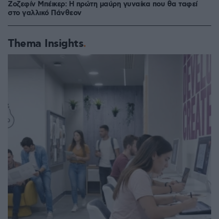
Ζοζεφίν Μπέικερ: Η πρώτη μαύρη γυναίκα που θα ταφεί
στο γαλλικό Πάνθεον
Thema Insights