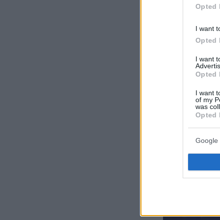
Opted 
Δείτε αυτή τη
I want t
Opted 
I want 
Advertis
Opted 
Η εμφάνισ
I want t
Eurovisio
of my P
was col
Opted 
Google 