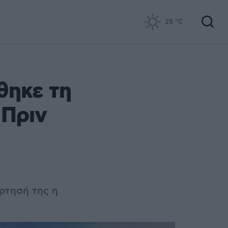
25
°C
θηκε τη
 Πριν
άρτησή της η