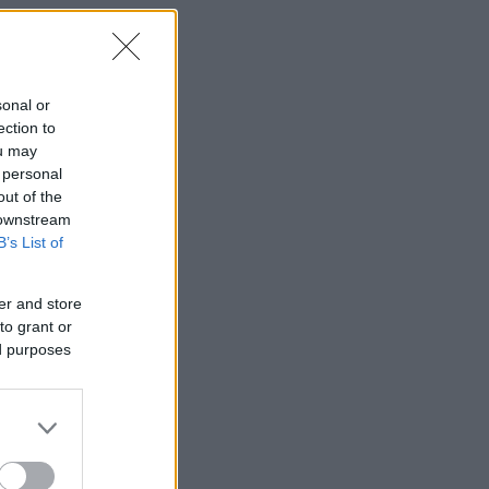
sonal or
ection to
ou may
 personal
out of the
 downstream
B’s List of
er and store
to grant or
ed purposes