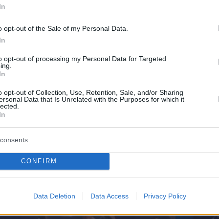
In
 δημοσίευση στο Instagram.
o opt-out of the Sale of my Personal Data.
Η δημοσίευση κοινοποιήθηκε από το χρήστη Eleftheria Eleftheriou (@eleftheria_elle)
In
to opt-out of processing my Personal Data for Targeted
ing.
In
η της Ελευθερίας Ελευθερίου στη
o opt-out of Collection, Use, Retention, Sale, and/or Sharing
n το 2012
ersonal Data that Is Unrelated with the Purposes for which it
lected.
In
consents
CONFIRM
Data Deletion
Data Access
Privacy Policy