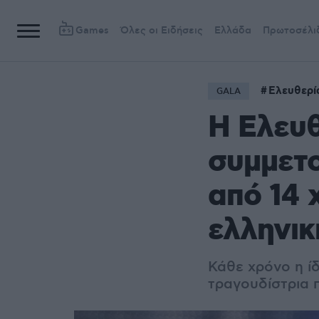
Games
Όλες οι Ειδήσεις
Ελλάδα
Πρωτοσέλι
Ελευθερί
GALA
Η Ελευθ
συμμετο
από 14 
ελληνικ
Κάθε χρόνο η ίδ
τραγουδίστρια 