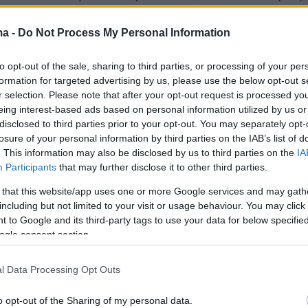
αι την Αντιγόνη. Απολαύστε το, ζήστε την
».
ma -
Do Not Process My Personal Information
to opt-out of the sale, sharing to third parties, or processing of your per
ανάρτηση
formation for targeted advertising by us, please use the below opt-out s
r selection. Please note that after your opt-out request is processed y
eing interest-based ads based on personal information utilized by us or
disclosed to third parties prior to your opt-out. You may separately opt-
losure of your personal information by third parties on the IAB’s list of
. This information may also be disclosed by us to third parties on the
IA
Participants
that may further disclose it to other third parties.
 that this website/app uses one or more Google services and may gath
including but not limited to your visit or usage behaviour. You may click 
 to Google and its third-party tags to use your data for below specifi
ogle consent section.
l Data Processing Opt Outs
o opt-out of the Sharing of my personal data.