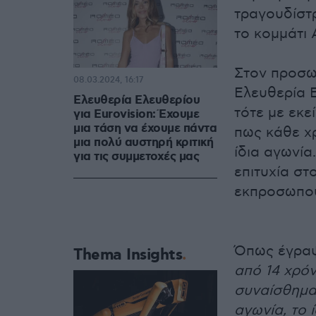
τραγουδίστρ
το κομμάτι 
Στον προσωπ
08.03.2024, 16:17
Ελευθερία 
Ελευθερία Ελευθερίου
τότε με εκε
για Eurovision: Έχουμε
μια τάση να έχουμε πάντα
πως κάθε χρ
μια πολύ αυστηρή κριτική
ίδια αγωνία
για τις συμμετοχές μας
επιτυχία στ
εκπροσωπού
Όπως έγραψ
Thema Insights
από 14 χρόν
συναίσθημα 
αγωνία, το 