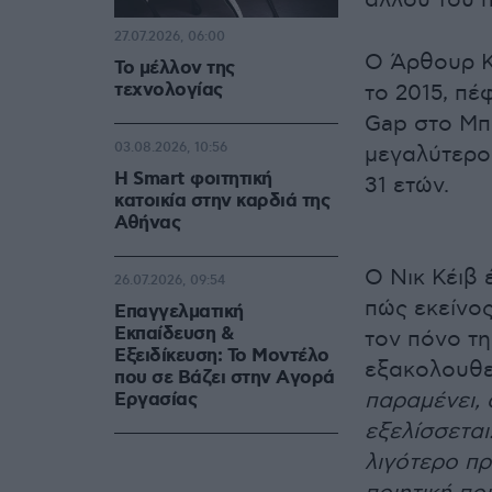
άλλου του π
27.07.2026, 06:00
Ο Άρθουρ Κέ
Το μέλλον της
τεχνολογίας
το 2015, π
Gap στο Μπρ
03.08.2026, 10:56
μεγαλύτερος
Η Smart φοιτητική
31 ετών.
κατοικία στην καρδιά της
Αθήνας
Ο Νικ Κέιβ 
26.07.2026, 09:54
πώς εκείνος
Επαγγελματική
Εκπαίδευση &
τον πόνο τη
Εξειδίκευση: Το Mοντέλο
εξακολουθεί
που σε Bάζει στην Aγορά
παραμένει, 
Eργασίας
εξελίσσεται.
λιγότερο π