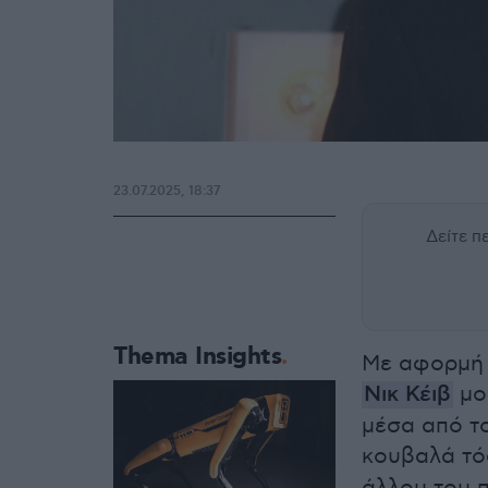
23.07.2025, 18:37
Δείτε 
Thema Insights
Με αφορμή τ
Νικ Κέιβ
μοι
μέσα από τ
κουβαλά τό