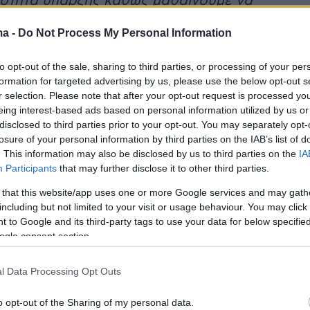
οιότητα ύπαρξης καθώς μαθαίνουμε να
στε σε αυτό»
, σημείωσε.
ma -
Do Not Process My Personal Information
ια, ο 68χρονος τραγουδιστής εξομολογήθηκε
to opt-out of the sale, sharing to third parties, or processing of your per
ρόνια η θλίψη αποκτά άλλη διάσταση:
«Καθώς
formation for targeted advertising by us, please use the below opt-out s
αντιμέτωποι με την ανυπόφορη αδικία του
r selection. Please note that after your opt-out request is processed y
eing interest-based ads based on personal information utilized by us or
τό που φαίνεται αβάσταχτο τελικά δεν είναι.
disclosed to third parties prior to your opt-out. You may separately opt-
εται πιο πλούσια, βαθύτερη, με περισσότερες
losure of your personal information by third parties on the IAB’s list of
 Γίνεται πιο ενδιαφέρουσα, δημιουργική, και
. This information may also be disclosed by us to third parties on the
IA
Participants
that may further disclose it to other third parties.
 that this website/app uses one or more Google services and may gath
including but not limited to your visit or usage behaviour. You may click 
Says He's 'Living Within the Radiant Heart of
 to Google and its third-party tags to use your data for below specifi
0 Years After Son Arthur's Death
ogle consent section.
t.co/6JPsOUhQbC
l Data Processing Opt Outs
e (@people)
July 22, 2025
o opt-out of the Sharing of my personal data.