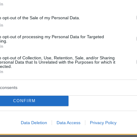
In
τήριξε πως η εμπειρία του εντάσσεται σε μια
o opt-out of the Sale of my Personal Data.
In
ώπινη ιστορία», και πως τον έφερε πιο κοντά
ενώ στη συνέχεια πρόσθεσε:
«Η θλίψη γίνεται
to opt-out of processing my Personal Data for Targeted
ing.
, μέρος γέλιου, μέρος δακρύων, με ελάχιστο
In
ά τους. Είναι ένας τρόπος να κινείσαι στον
o opt-out of Collection, Use, Retention, Sale, and/or Sharing
ον αγαπάς, να τον λατρεύεις».
ersonal Data that Is Unrelated with the Purposes for which it
lected.
In
ς καλλιτέχνης αποκάλυψε ότι διάβασε όσα
 σύζυγό του, η οποία συμφώνησε πως με τον
consents
άγματα γίνονται πιο υποφερτά. Θυμήθηκε ότι,
CONFIRM
 πριν, τα όνειρά της με τον Άρθουρ ήταν
εμάτα ντροπή και θρήνο.
«Είπε ότι ο Άρθουρ
 να την επισκέπτεται κάθε εβδομάδα. Είναι
Data Deletion
Data Access
Privacy Policy
ίδια ηλικία, περίπου δέκα ετών»
, έγραψε ο