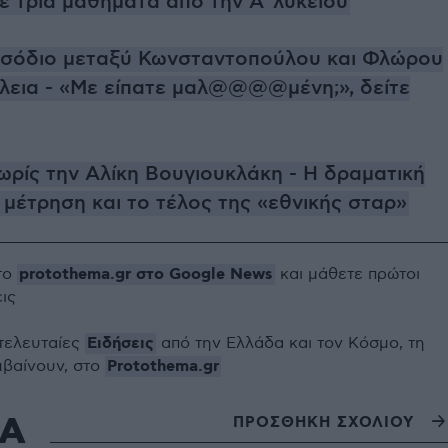
ε τρία μαθήματα από την Α' λυκείου
ισόδιο μεταξύ Κωνσταντοπούλου και Φλώρου
λεια - «Με είπατε μαλ@@@@μένη;», δείτε
χωρίς την Αλίκη Βουγιουκλάκη - Η δραματική
μέτρηση και το τέλος της «εθνικής σταρ»
protothema.gr στο Google News
το
και μάθετε πρώτοι
εις
Ειδήσεις
 τελευταίες
από την Ελλάδα και τον Κόσμο, τη
Protothema.gr
μβαίνουν, στο
ΙΑ
ΠΡΟΣΘΗΚΗ ΣΧΟΛΙΟΥ