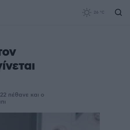
26
°C
τον
ίνεται
22 πέθανε και ο
πι