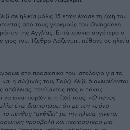
αιδιού, του
Τζέθρο Λάζενμπι
.
ιβ σε ηλικία μόλις 15 ετών έχασε τη ζωή του
έφτοντας από τους γκρεμούς του Ovingdean
άιτον της Αγγλίας. Επτά χρόνια αργότερα ο
 γιος του, Τζέθρο Λάζενμπι, πέθανε σε ηλικία
έγραψε στο προσωπικό του ιστολόγιο για το
 και η σύζυγός του, Σούζι Κέιβ, διαχειρίζονται
ς απώλειας, τονίζοντας πως ο πόνος
 να είναι παρών στη ζωή τους.
«Ο πόνος
αλλά έχω διαπιστώσει ότι με τον χρόνο
 Το πένθος ''ανθίζει'' με την ηλικία, γίνεται
ροσωπική προσβολή και περισσότερο μια