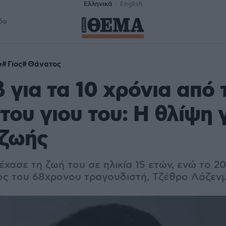
Ελληνικά
English
δα
e
Γιος
Θάνατος
β για τα 10 χρόνια από 
του γιου του: Η θλίψη γ
 ζωής
χασε τη ζωή του σε ηλικία 15 ετών, ενώ το 20
ος του 68χρονου τραγουδιστή,
Τζέθρο Λάζενμ