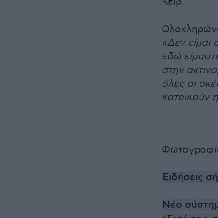
Κέιβ.
Ολοκληρώνον
«Δεν είμαι 
εδώ είμαστε
στην ακτιν
όλες οι σκέ
κατοικούν η
Φωτογραφία
Ειδήσεις σ
Νέο σύστημ