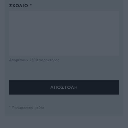
ΣΧΌΛΙΟ *
Απομένουν
2500
χαρακτήρες
* Υποχρεωτικά πεδία