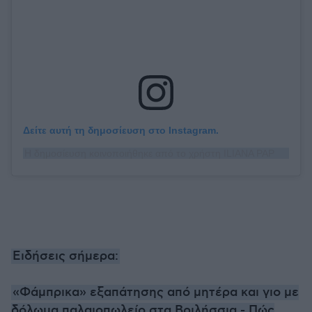
Δείτε αυτή τη δημοσίευση στο Instagram.
Η δημοσίευση κοινοποιήθηκε από το χρήστη ILIANA PAPAGEORGIOU (@ilianapapageorgiou)
Ειδήσεις σήμερα:
«Φάμπρικα» εξαπάτησης από μητέρα και γιο με
δόλωμα παλαιοπωλείο στα Βριλήσσια - Πώς