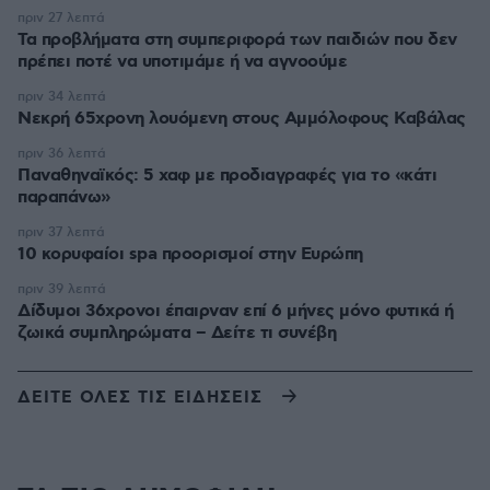
πριν 27 λεπτά
Τα προβλήματα στη συμπεριφορά των παιδιών που δεν
πρέπει ποτέ να υποτιμάμε ή να αγνοούμε
πριν 34 λεπτά
Νεκρή 65χρονη λουόμενη στους Αμμόλοφους Καβάλας
πριν 36 λεπτά
Παναθηναϊκός: 5 χαφ με προδιαγραφές για το «κάτι
παραπάνω»
πριν 37 λεπτά
10 κορυφαίοι spa προορισμοί στην Ευρώπη
πριν 39 λεπτά
Δίδυμοι 36χρονοι έπαιρναν επί 6 μήνες μόνο φυτικά ή
ζωικά συμπληρώματα – Δείτε τι συνέβη
ΔΕΙΤΕ ΟΛΕΣ ΤΙΣ ΕΙΔΗΣΕΙΣ