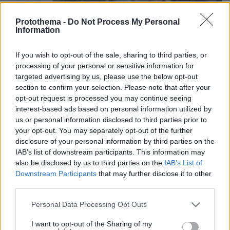
Protothema -
Do Not Process My Personal
Information
If you wish to opt-out of the sale, sharing to third parties, or
processing of your personal or sensitive information for
targeted advertising by us, please use the below opt-out
section to confirm your selection. Please note that after your
opt-out request is processed you may continue seeing
interest-based ads based on personal information utilized by
us or personal information disclosed to third parties prior to
your opt-out. You may separately opt-out of the further
04.08.2026, 11:20
disclosure of your personal information by third parties on the
Πώς μια απλή ιδέα εξελίχθηκε σε κορυφαίο θεσμό
IAB’s list of downstream participants. This information may
ρομποτικής στην Ελλάδα
also be disclosed by us to third parties on the
IAB’s List of
Downstream Participants
that may further disclose it to other
third parties.
06.08.2026, 10:52
Από μαθητής, φοιτητής σε άλλη πόλη!
Please note that this website/app uses one or more Google
Personal Data Processing Opt Outs
services and may gather and store information including but
26.07.2026, 09:54
not limited to your visit or usage behaviour. You may click to
I want to opt-out of the Sharing of my