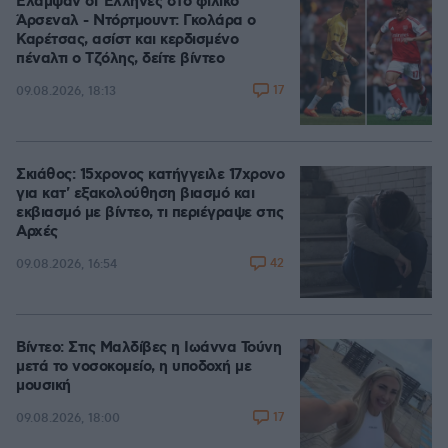
Έλαμψαν οι Έλληνες στο φιλικό
Άρσεναλ - Ντόρτμουντ: Γκολάρα ο
Καρέτσας, ασίστ και κερδισμένο
πέναλτι ο Τζόλης, δείτε βίντεο
17
09.08.2026, 18:13
Σκιάθος: 15χρονος κατήγγειλε 17χρονο
για κατ' εξακολούθηση βιασμό και
εκβιασμό με βίντεο, τι περιέγραψε στις
Αρχές
42
09.08.2026, 16:54
Βίντεο: Στις Μαλδίβες η Ιωάννα Τούνη
μετά το νοσοκομείο, η υποδοχή με
μουσική
17
09.08.2026, 18:00