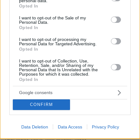
personal data.
Επαγγελματική Εκπαίδευση & Εξειδίκευση: Το Mοντέλο που
grant or deny consent to Google and its third-party tags to
Opted In
σε Bάζει στην Aγορά Eργασίας
use your data for below specified purposes in below Google
consent section.
I want to opt-out of the Sale of my
Personal Data.
ΣΧΟΛΙΑ
(8)
Opted In
ΠΡΟΣΘΗΚΗ ΣΧΟΛΙΟΥ
I want to opt-out of processing my
Personal Data for Targeted Advertising.
Opted In
I want to opt-out of Collection, Use,
ineedmymeds
Retention, Sale, and/or Sharing of my
Personal Data that Is Unrelated with the
17.07.2025, 09:14
Purposes for which it was collected.
Ρε παιδιά πιο επόμενο βήμα στη σχέση τους... Μιλάμε
Opted In
οι άνθρωποι έχουν πίσω τους έναν γάμο και ένα
διαζύγιο, μεταξύ τους. Πιο σωστά θα λέγαμε, είναι
Google consents
έτοιμοι για το προηγούμενο βήμα στη σχέση τους.
CONFIRM
ΑΠΑΝΤΗΣΗ
Λένα
Data Deletion
Data Access
Privacy Policy
16.07.2025, 15:19
Ναι, καλά, εμείς σου φταίμε τώρα...