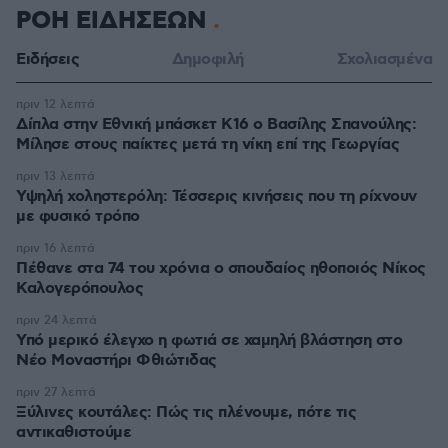
ΡΟΗ ΕΙΔΗΣΕΩΝ
Ειδήσεις
Δημοφιλή
Σχολιασμένα
πριν 12 λεπτά
Δίπλα στην Εθνική μπάσκετ Κ16 ο Βασίλης Σπανούλης:
Μίλησε στους παίκτες μετά τη νίκη επί της Γεωργίας
πριν 13 λεπτά
Υψηλή χοληστερόλη: Τέσσερις κινήσεις που τη ρίχνουν
με φυσικό τρόπο
πριν 16 λεπτά
Πέθανε στα 74 του χρόνια ο σπουδαίος ηθοποιός Νίκος
Καλογερόπουλος
πριν 24 λεπτά
Υπό μερικό έλεγχο η φωτιά σε χαμηλή βλάστηση στο
Νέο Μοναστήρι Φθιώτιδας
πριν 27 λεπτά
Ξύλινες κουτάλες: Πώς τις πλένουμε, πότε τις
αντικαθιστούμε