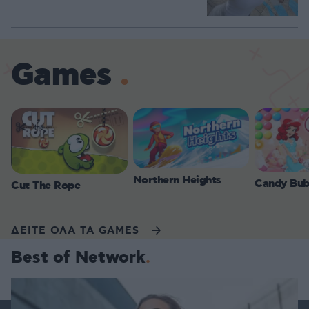
Games
Northern Heights
Candy Bub
Cut The Rope
ΔΕΙΤΕ ΟΛΑ ΤΑ GAMES
Best of Network