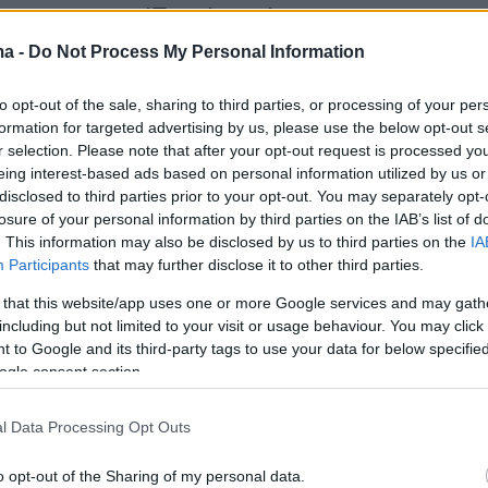
 Δεν νομίζω ότι είναι
φός μου, είναι μία τοπική
ma -
Do Not Process My Personal Information
ρα
to opt-out of the sale, sharing to third parties, or processing of your per
formation for targeted advertising by us, please use the below opt-out s
ίναι ένας άνθρωπος που κάνει collection, της
r selection. Please note that after your opt-out request is processed y
και τις πουλάει, ανέφερε
eing interest-based ads based on personal information utilized by us or
disclosed to third parties prior to your opt-out. You may separately opt-
losure of your personal information by third parties on the IAB’s list of
5
. This information may also be disclosed by us to third parties on the
IA
ς Μπράτης για τον γάμο της
Participants
that may further disclose it to other third parties.
ς Παπαγεωργίου: Μου έχει ήδη
 that this website/app uses one or more Google services and may gath
including but not limited to your visit or usage behaviour. You may click 
ει να σχεδιάσω το νυφικό της
 to Google and its third-party tags to use your data for below specifi
ogle consent section.
και παρουσιάστρια ανακοίνωσε τις προάλλες, ότι
ταση γάμου από τον σύντροφό της
l Data Processing Opt Outs
5
o opt-out of the Sharing of my personal data.