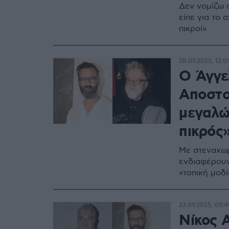
Δεν νομίζω 
είπε για το 
πικροί»
28.09.2025, 12:0
Ο Άγγε
Αποστο
μεγαλών
πικρός
Με στεναχω
ενδιαφέρουν
«τοπική μοδ
23.09.2025, 09:4
Νίκος 