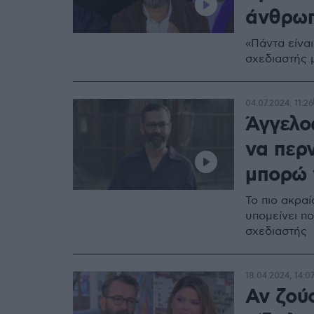
άνθρωπο
«Πάντα είναι
σχεδιαστής 
04.07.2024, 11:26
Άγγελο
να περ
μπορώ γ
Το πιο ακραί
υπομείνει πο
σχεδιαστής
18.04.2024, 14:0
Αν ζού