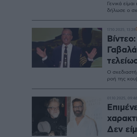
Γενικά είμαι
δήλωσε ο σχ
17.10.2025, 13:28
Βίντεο
Γαβαλάς
τελείω
Ο σχεδιαστή
ροή της κου
01.10.2025, 09:4
Επιμέν
χαρακτ
Δεν είμ