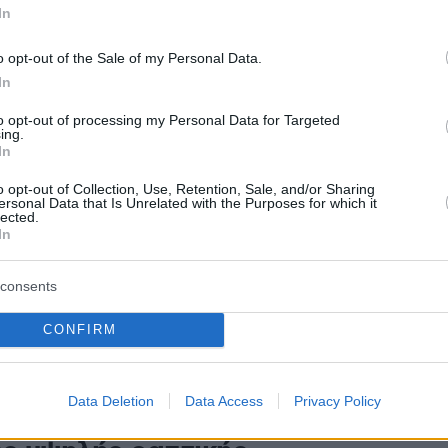
ς Μπράτης για GNTM: Ξεκινάμε
In
σματα στις αρχές Ιουνίου
o opt-out of the Sale of my Personal Data.
In
α και το πρόγραμμα των γυρισμάτων, πρόσθεσε
to opt-out of processing my Personal Data for Targeted
ing.
In
8
ω συμπεριληφθεί ακόμα σε
o opt-out of Collection, Use, Retention, Sale, and/or Sharing
ersonal Data that Is Unrelated with the Purposes for which it
lected.
 συζήτηση για το GNTM, είπε ο
In
ς Μπράτης
consents
ύ να είμαι στον νέο κύκλο, γιατί έχει περάσει καιρός
 λείψει, πρόσθεσε ο σχεδιαστής
CONFIRM
6
7
Data Deletion
Data Access
Privacy Policy
 Μπράτης: Η carte blanche και