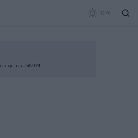
32
°C
κριτής του GNTM.