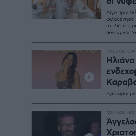
οι νύφ
Λίγο πριν τε
φιλοξένησε 
ατελιέ του 
που υμνεί τ
10.12.2024, 12:49
Ηλιάνα
ενδεχο
Καραβα
Εγώ είμαι μί
10.12.2024, 08:51
Άγγελο
Χριστο