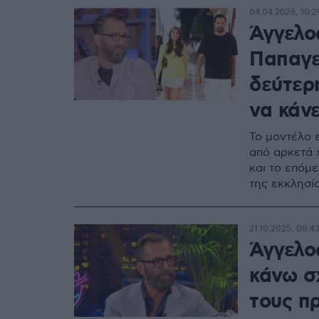
04.04.2026, 10:2
Άγγελο
Παπαγε
δεύτερη
να κάνε
Το μοντέλο 
από αρκετά 
και το επόμ
της εκκλησί
21.10.2025, 08:4
Άγγελο
κάνω σ
τους π