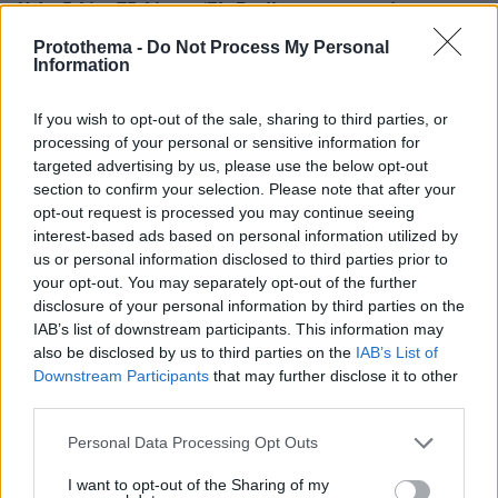
Η Αντζελίνα Τζολί και η Έλι Γκούλντινγκ συμμετέχουν στη
νέα σειρά ντοκιμαντέρ «Bee: Wild»
Protothema -
Do Not Process My Personal
Information
Thema Insights
If you wish to opt-out of the sale, sharing to third parties, or
processing of your personal or sensitive information for
targeted advertising by us, please use the below opt-out
section to confirm your selection. Please note that after your
opt-out request is processed you may continue seeing
interest-based ads based on personal information utilized by
us or personal information disclosed to third parties prior to
your opt-out. You may separately opt-out of the further
disclosure of your personal information by third parties on the
IAB’s list of downstream participants. This information may
also be disclosed by us to third parties on the
IAB’s List of
Downstream Participants
that may further disclose it to other
third parties.
Please note that this website/app uses one or more Google
Personal Data Processing Opt Outs
services and may gather and store information including but
not limited to your visit or usage behaviour. You may click to
I want to opt-out of the Sharing of my