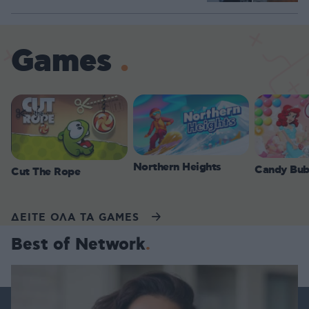
Games
Northern Heights
Candy Bub
Cut The Rope
ΔΕΙΤΕ ΟΛΑ ΤΑ GAMES
Best of Network