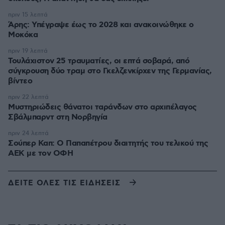
πριν 15 λεπτά
Άρης: Υπέγραψε έως το 2028 και ανακοινώθηκε ο
Μοκόκα
πριν 19 λεπτά
Τουλάχιστον 25 τραυματίες, οι επτά σοβαρά, από
σύγκρουση δύο τραμ στο Γκελζενκίρχεν της Γερμανίας,
βίντεο
πριν 22 λεπτά
Μυστηριώδεις θάνατοι ταράνδων στο αρχιπέλαγος
Σβάλμπαρντ στη Νορβηγία
πριν 24 λεπτά
Σούπερ Καπ: Ο Παπαπέτρου διαιτητής του τελικού της
ΑΕΚ με τον ΟΦΗ
ΔΕΙΤΕ ΟΛΕΣ ΤΙΣ ΕΙΔΗΣΕΙΣ