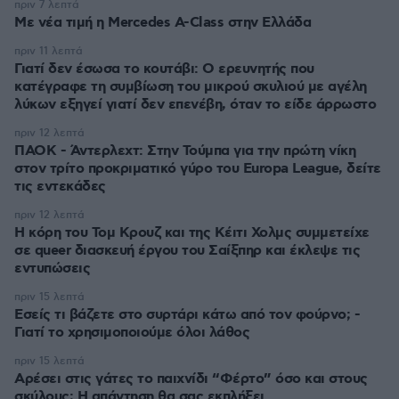
πριν 7 λεπτά
Με νέα τιμή η Mercedes A-Class στην Ελλάδα
πριν 11 λεπτά
Γιατί δεν έσωσα το κουτάβι: Ο ερευνητής που
κατέγραφε τη συμβίωση του μικρού σκυλιού με αγέλη
λύκων εξηγεί γιατί δεν επενέβη, όταν το είδε άρρωστο
πριν 12 λεπτά
ΠΑΟΚ - Άντερλεχτ: Στην Τούμπα για την πρώτη νίκη
στον τρίτο προκριματικό γύρο του Europa League, δείτε
τις εντεκάδες
πριν 12 λεπτά
Η κόρη του Τομ Κρουζ και της Κέιτι Χολμς συμμετείχε
σε queer διασκευή έργου του Σαίξπηρ και έκλεψε τις
εντυπώσεις
πριν 15 λεπτά
Εσείς τι βάζετε στο συρτάρι κάτω από τον φούρνο; -
Γιατί το χρησιμοποιούμε όλοι λάθος
πριν 15 λεπτά
Αρέσει στις γάτες το παιχνίδι “Φέρτο” όσο και στους
σκύλους; Η απάντηση θα σας εκπλήξει