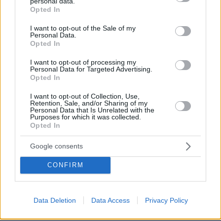
personal data.
grant or deny consent to Google and its third-party tags to
Opted In
use your data for below specified purposes in below Google
consent section.
I want to opt-out of the Sale of my
Personal Data.
Opted In
30.07.2026, 09:33
Το DEI College παρουσιάζει τη Sophia. Την πρώτη 24/7
I want to opt-out of processing my
βοηθό AI που αλλάζει τον τρόπο με τον οποίο μαθαίνουν οι
Personal Data for Targeted Advertising.
φοιτητές
Opted In
I want to opt-out of Collection, Use,
03.08.2026, 10:56
Retention, Sale, and/or Sharing of my
Personal Data that Is Unrelated with the
Η Smart φοιτητική κατοικία στην καρδιά της Αθήνας
Purposes for which it was collected.
Opted In
29.07.2026, 09:39
Google consents
Διασκεδάζουμε υπεύθυνα, επιστρέφουμε με ασφάλεια
CONFIRM
ΡΟΗ ΕΙΔΗΣΕΩΝ
Data Deletion
Data Access
Privacy Policy
Ειδήσεις
Δημοφιλή
Σχολιασμένα