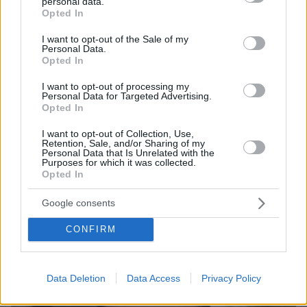
personal data.
grant or deny consent to Google and its third-party tags to
Opted In
use your data for below specified purposes in below Google
consent section.
I want to opt-out of the Sale of my
Personal Data.
Opted In
I want to opt-out of processing my
Personal Data for Targeted Advertising.
Opted In
I want to opt-out of Collection, Use,
Retention, Sale, and/or Sharing of my
Personal Data that Is Unrelated with the
06.08.2026, 21:23
Purposes for which it was collected.
Πώς έγινε η τραγωδία με την νεκρή μητέρα στα
Opted In
Μάλια: Βούτηξε για να βοηθήσει τη φίλη της και
πνίγηκε, τα παιδιά φώναζαν για βοήθεια
Google consents
CONFIRM
Data Deletion
Data Access
Privacy Policy