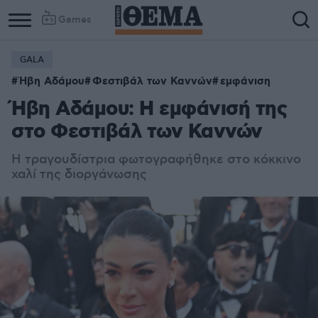
Games
GALA
Ήβη Αδάμου
Φεστιβάλ των Καννών
εμφάνιση
Ήβη Αδάμου: Η εμφάνισή της
στο Φεστιβάλ των Καννών
Η τραγουδίστρια φωτογραφήθηκε στο κόκκινο
χαλί της διοργάνωσης