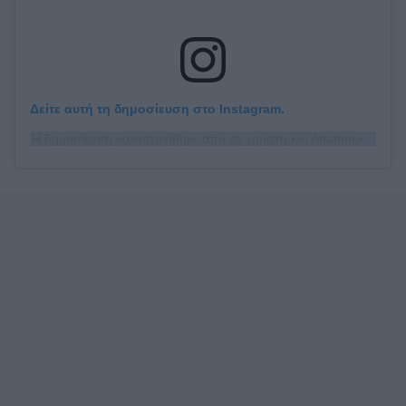
Δείτε αυτή τη δημοσίευση στο Instagram.
Η δημοσίευση κοινοποιήθηκε από το χρήστη ▪️Ivi Adamou▪️ (@iviadamou_)