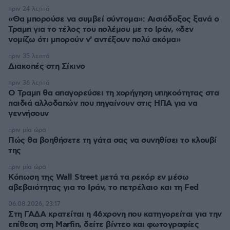
πριν 24 λεπτά
«Θα μπορούσε να συμβεί σύντομα»: Αισιόδοξος ξανά ο
Τραμπ για το τέλος του πολέμου με το Ιράν, «δεν
νομίζω ότι μπορούν ν' αντέξουν πολύ ακόμα»
πριν 35 λεπτά
Διακοπές στη Σίκινο
πριν 36 λεπτά
Ο Τραμπ θα απαγορεύσει τη χορήγηση υπηκοότητας στα
παιδιά αλλοδαπών που πηγαίνουν στις ΗΠΑ για να
γεννήσουν
πριν μία ώρα
Πώς θα βοηθήσετε τη γάτα σας να συνηθίσει το κλουβί
της
πριν μία ώρα
Κόπωση της Wall Street μετά τα ρεκόρ εν μέσω
αβεβαιότητας για το Ιράν, το πετρέλαιο και τη Fed
06.08.2026, 23:17
Στη ΓΑΔΑ κρατείται η 46χρονη που κατηγορείται για την
επίθεση στη Marfin, δείτε βίντεο και φωτογραφίες