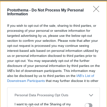
06.08.2026, 23:16
3 ταξιδιωτικές συνήθειες της Gen Z που θα
Protothema -
Do Not Process My Personal
Information
διαμορφώσουν νέες τάσεις στον τουρισμό
If you wish to opt-out of the sale, sharing to third parties, or
ΔΕΙΤΕ ΟΛΕΣ ΤΙΣ ΕΙΔΗΣΕΙΣ
processing of your personal or sensitive information for
targeted advertising by us, please use the below opt-out
section to confirm your selection. Please note that after your
opt-out request is processed you may continue seeing
ΤΑ ΠΙΟ ΔΗΜΟΦΙΛΗ
interest-based ads based on personal information utilized by
us or personal information disclosed to third parties prior to
your opt-out. You may separately opt-out of the further
disclosure of your personal information by third parties on the
IAB’s list of downstream participants. This information may
also be disclosed by us to third parties on the
IAB’s List of
Downstream Participants
that may further disclose it to other
third parties.
Please note that this website/app uses one or more Google
Personal Data Processing Opt Outs
services and may gather and store information including but
not limited to your visit or usage behaviour. You may click to
I want to opt-out of the Sharing of my