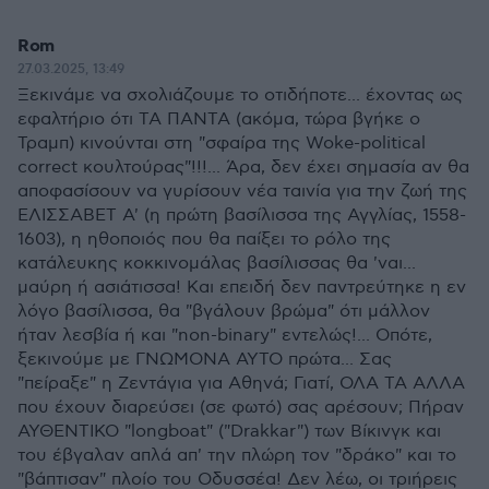
Rom
27.03.2025, 13:49
Ξεκινάμε να σχολιάζουμε το οτιδήποτε... έχοντας ως
εφαλτήριο ότι ΤΑ ΠΑΝΤΑ (ακόμα, τώρα βγήκε ο
Τραμπ) κινούνται στη "σφαίρα της Woke-political
correct κουλτούρας"!!!... Άρα, δεν έχει σημασία αν θα
αποφασίσουν να γυρίσουν νέα ταινία για την ζωή της
ΕΛΙΣΣΑΒΕΤ Α' (η πρώτη βασίλισσα της Αγγλίας, 1558-
1603), η ηθοποιός που θα παίξει το ρόλο της
κατάλευκης κοκκινομάλας βασίλισσας θα 'ναι...
μαύρη ή ασιάτισσα! Και επειδή δεν παντρεύτηκε η εν
λόγο βασίλισσα, θα "βγάλουν βρώμα" ότι μάλλον
ήταν λεσβία ή και "non-binary" εντελώς!... Οπότε,
ξεκινούμε με ΓΝΩΜΟΝΑ ΑΥΤΟ πρώτα... Σας
"πείραξε" η Ζεντάγια για Αθηνά; Γιατί, ΟΛΑ ΤΑ ΑΛΛΑ
που έχουν διαρεύσει (σε φωτό) σας αρέσουν; Πήραν
ΑΥΘΕΝΤΙΚΟ "longboat" ("Drakkar") των Βίκινγκ και
του έβγαλαν απλά απ' την πλώρη τον "δράκο" και το
"βάπτισαν" πλοίο του Οδυσσέα! Δεν λέω, οι τριήρεις