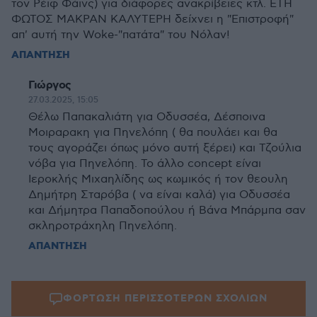
τον Ρέιφ Φάινς) για διάφορες ανακρίβειες κτλ. ΕΤΗ
ΦΩΤΟΣ ΜΑΚΡΑΝ ΚΑΛΥΤΕΡΗ δείχνει η "Επιστροφή"
απ' αυτή την Woke-"πατάτα" του Νόλαν!
ΑΠΑΝΤΗΣΗ
Γιώργος
27.03.2025, 15:05
Θέλω Παπακαλιάτη για Οδυσσέα, Δέσποινα
Μοιραρακη για Πηνελόπη ( θα πουλάει και θα
τους αγοράζει όπως μόνο αυτή ξέρει) και Τζούλια
νόβα για Πηνελόπη. Το άλλο concept είναι
Ιεροκλής Μιχαηλίδης ως κωμικός ή τον θεουλη
Δημήτρη Σταρόβα ( να είναι καλά) για Οδυσσέα
και Δήμητρα Παπαδοπούλου ή Βάνα Μπάρμπα σαν
σκληροτράχηλη Πηνελόπη.
ΑΠΑΝΤΗΣΗ
ΦΟΡΤΩΣΗ ΠΕΡΙΣΣΟΤΕΡΩΝ ΣΧΟΛΙΩΝ