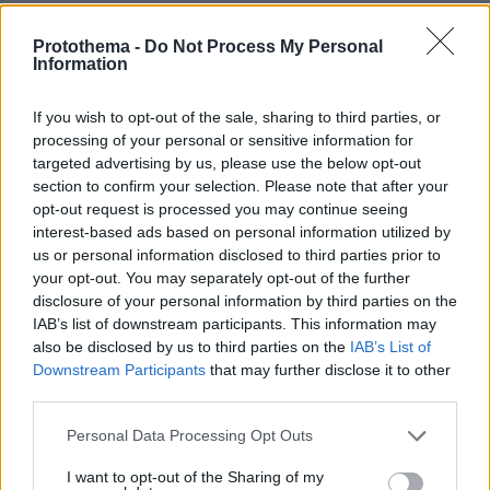
ΑΠΑΝΤΗΣΗ
Protothema -
Do Not Process My Personal
@
Information
27.03.2025, 19:46
Ας το υπομείνουμε αυτό με την Αθηνά.
If you wish to opt-out of the sale, sharing to third parties, or
Τουλάχιστον εκείνον το χοιροβοσκό τον Εύμαιο
processing of your personal or sensitive information for
και τον γιο του Οδυσσέα, τον Τηλέμαχο, πιστεύω
targeted advertising by us, please use the below opt-out
να τους παρουσιάζουν στρειτ.
section to confirm your selection. Please note that after your
opt-out request is processed you may continue seeing
ΑΠΑΝΤΗΣΗ
interest-based ads based on personal information utilized by
us or personal information disclosed to third parties prior to
your opt-out. You may separately opt-out of the further
disclosure of your personal information by third parties on the
IAB’s list of downstream participants. This information may
ΓΕΩΡΓΙΟΣ
also be disclosed by us to third parties on the
IAB’s List of
27.03.2025, 16:13
Downstream Participants
that may further disclose it to other
Την Σίντνεϊ Σουίνι έπρεπε να βάλουν να παίξει την
third parties.
θεά Αθηνά. Πραγματική θεά.
Please note that this website/app uses one or more Google
ΑΠΑΝΤΗΣΗ
Personal Data Processing Opt Outs
services and may gather and store information including but
not limited to your visit or usage behaviour. You may click to
I want to opt-out of the Sharing of my