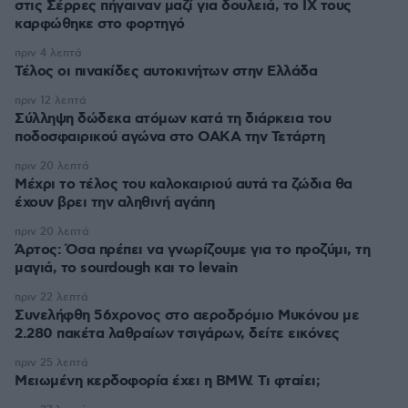
στις Σέρρες πήγαιναν μαζί για δουλειά, το ΙΧ τους
καρφώθηκε στο φορτηγό
πριν 4 λεπτά
Τέλος οι πινακίδες αυτοκινήτων στην Ελλάδα
πριν 12 λεπτά
Σύλληψη δώδεκα ατόμων κατά τη διάρκεια του
ποδοσφαιρικού αγώνα στο ΟΑΚΑ την Τετάρτη
πριν 20 λεπτά
Μέχρι το τέλος του καλοκαιριού αυτά τα ζώδια θα
έχουν βρει την αληθινή αγάπη
πριν 20 λεπτά
Άρτος: Όσα πρέπει να γνωρίζουμε για το προζύμι, τη
μαγιά, το sourdough και το levain
πριν 22 λεπτά
Συνελήφθη 56χρονος στο αεροδρόμιο Μυκόνου με
2.280 πακέτα λαθραίων τσιγάρων, δείτε εικόνες
πριν 25 λεπτά
Μειωμένη κερδοφορία έχει η BMW. Τι φταίει;