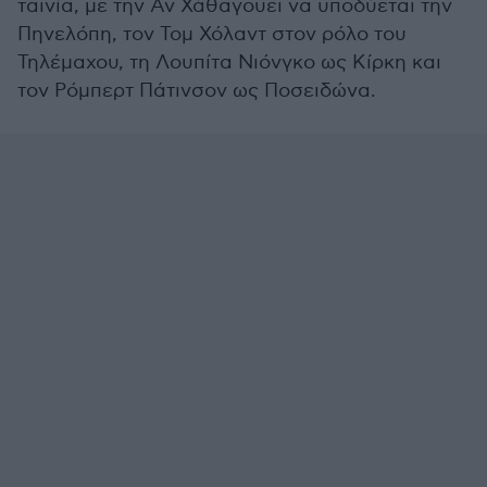
ταινία, με την Αν Χάθαγουεϊ να υποδύεται την
Πηνελόπη, τον Τομ Χόλαντ στον ρόλο του
Τηλέμαχου, τη Λουπίτα Νιόνγκο ως Κίρκη και
τον Ρόμπερτ Πάτινσον ως Ποσειδώνα.