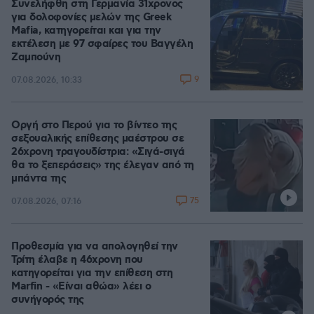
Συνελήφθη στη Γερμανία 31χρονος
για δολοφονίες μελών της Greek
Mafia, κατηγορείται και για την
εκτέλεση με 97 σφαίρες του Βαγγέλη
Ζαμπούνη
9
07.08.2026, 10:33
Οργή στο Περού για το βίντεο της
σεξουαλικής επίθεσης μαέστρου σε
26χρονη τραγουδίστρια: «Σιγά-σιγά
θα το ξεπεράσεις» της έλεγαν από τη
μπάντα της
75
07.08.2026, 07:16
Προθεσμία για να απολογηθεί την
Τρίτη έλαβε η 46χρονη που
κατηγορείται για την επίθεση στη
Marfin - «Είναι αθώα» λέει ο
συνήγορός της