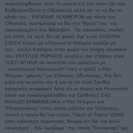
ανακαλύφθηκαν στον 7ο αιώνα π.Χ (όχι στον 13ο που
διαδραματίζεται η Οδύσσεια), αλλά απ' το να δω το
πλοίο του... ΡΑΓΚΝΑΡ ΛΟΘΜΠΡΟΚ ως πλοίο του
Οδυσσεά, προτιμούσα να δω την "Αργώ" που 'ναι
παρκαρισμένη στο Φλοίσβο!... Τις πανοπλίες, στολές
και όπλα, τα 'χετε δει σε φωτό; Αφ' ενός ΟΥΔΕΜΙΑ
ΣΧΕΣΗ έχουν με ελληνικά (ο Ντέιμον μοιάζει με
τον... Ιούλιο Καίσαρα, όταν φορά την πλήρη πανοπλία
του, ΕΝΤΕΛΩΣ ΡΩΜΑΙΟΣ μοιάζει), αφ' εταίρου είναι
ΤΟΣΟ ΦΤΗΝΑ σε ποιότητα που μοιάζουν με
...κουστούμια Χάλογουιν!!! Γιατί, ο ΙΔΙΟΣ ο Ματ
Ντέιμον "φέρνει" για Έλληνας Οδυσσέας;;; Και δεν
μιλώ για τα μάτια του ή για το ότι είναι ξανθός
(ιστορικές αναφορές λένε ότι οι Αχαιοί και Μυκηναίοι
είχαν και κοκκινομάλληδες και ξανθούς). ΣΑΣ
ΜΟΙΑΖΕΙ ΕΜΦΑΝΙΣΙΑΚΑ ο Ματ Ντέιμον για
"Μεσσογιακός" έστω (πόσο μάλλον για Έλληνας);;;...
Γενικά η ταινία θα 'ναι τύπου "Clash of Titans" (2010)
στην καλύτερη περίπτωση, θεωρώ ότι θα 'ναι πολύ
χειρότερη!... Και "κράζαμε" την ταινία "Επιστροφή" (με