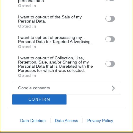
personal data.
Δεξιος
grant or deny consent to Google and its third-party tags to
Opted In
27.03.2025, 15:12
use your data for below specified purposes in below Google
Τοσες ωραιες Ελληνιδες και τοσες ωραιες γυναικες
consent section.
I want to opt-out of the Sale of my
Personal Data.
με Μεσογειακη ομορφια και διαλεξαν την Ζενταγια
Opted In
που ειναι και πανακριβη και εντελως ακαταλληλη για
τον ρολο...
I want to opt-out of processing my
Personal Data for Targeted Advertising.
ΑΠΑΝΤΗΣΗ
Opted In
είμαι σίγουρος
I want to opt-out of Collection, Use,
Retention, Sale, and/or Sharing of my
27.03.2025, 15:56
Personal Data that Is Unrelated with the
ότι εσύ ξέρεις καλύτερα από τους επαγγελματίες
Purposes for which it was collected.
του είδους
Opted In
ΑΠΑΝΤΗΣΗ
Google consents
CONFIRM
δεν λετε παλι καλα
27.03.2025, 15:02
που δεν εβαλε για Αθηνα τηεν Rebel Wilson
Data Deletion
Data Access
Privacy Policy
ΑΠΑΝΤΗΣΗ