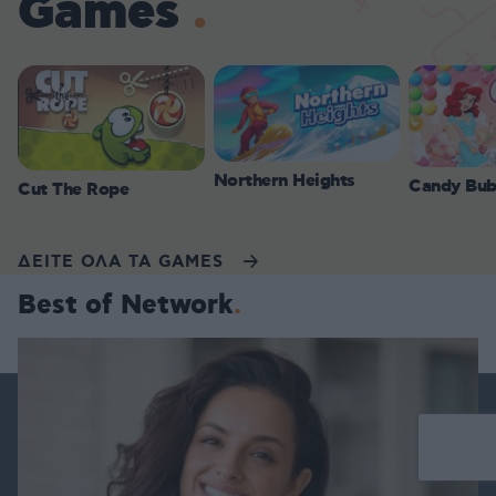
Games
Northern Heights
Candy Bub
Cut The Rope
ΔΕΙΤΕ ΟΛΑ ΤΑ GAMES
Best of Network