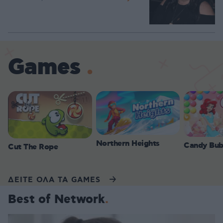
Games
Northern Heights
Candy Bub
Cut The Rope
ΔΕΙΤΕ ΟΛΑ ΤΑ GAMES
Best of Network