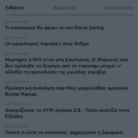
Ειδήσεις
Δημοφιλή
Σχολιασμένα
πριν 5 λεπτά
Τι καινούργιο θα φέρει το νέο Dacia Spring;
πριν 7 λεπτά
Οι ωραιότερες παραλίες στην Άνδρο
πριν 9 λεπτά
Μυστήριο 3.500 ετών στη Σαντορίνη: Ο 15χρονος που
δεν πρόλαβε να ξεφύγει από το τσουνάμι μπορεί ν'
αλλάξει τη χρονολογία της μεγάλης έκρηξης
πριν 14 λεπτά
Προληπτική ανάκληση παρτίδας μαρμελάδας φράουλα
Bonne Maman
πριν 15 λεπτά
Δοκιμάζουμε το SYM Joymax Z3i - Πόσο κοστίζει στην
Ελλάδα;
πριν 17 λεπτά
Τελικά τι είναι το κουσκούς: Δημητριακό ή ζυμαρικό;