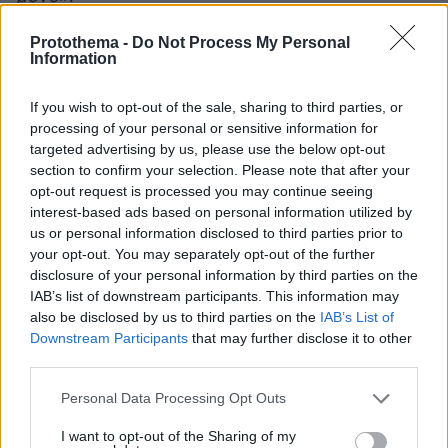
Protothema -
Do Not Process My Personal
Τέλος, η Φαίη Σκορδά είπε: «
Δεν είναι μόνο το
Information
τηλεοπτικό, μετά υπάρχει και ένας άνθρωπος
που κάθεται εκεί στην παρέα.
Ίσως εκεί θα
If you wish to opt-out of the sale, sharing to third parties, or
πρέπει να υπάρχει ένα φίλτρο. Κανείς δεν
processing of your personal or sensitive information for
targeted advertising by us, please use the below opt-out
μπορεί να κάνει τον αρχισυντάκτη μίας
section to confirm your selection. Please note that after your
εκπομπής, γιατί ο κόσμος είναι αυτός που
opt-out request is processed you may continue seeing
επιλέγει. Αλλά η συγκεκριμένη στιγμή,
interest-based ads based on personal information utilized by
ανθρώπινα, επαγγελματικά και από σεβασμό
us or personal information disclosed to third parties prior to
your opt-out. You may separately opt-out of the further
και μόνο και δεν έχει να κάνει η ηλικία, δεν
disclosure of your personal information by third parties on the
είναι ωραίο. Είναι προσβλητικό γιατί φιλοξενείς
IAB’s list of downstream participants. This information may
έναν άνθρωπο που σε βρίζει».
also be disclosed by us to third parties on the
IAB’s List of
Downstream Participants
that may further disclose it to other
Φωτογραφία άρθρου:
NDPPHOTO
third parties.
Please note that this website/app uses one or more Google
Personal Data Processing Opt Outs
Ειδήσεις σήμερα:
services and may gather and store information including but
not limited to your visit or usage behaviour. You may click to
I want to opt-out of the Sharing of my