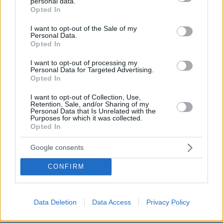
personal data.
grant or deny consent to Google and its third-party tags to
Νέο σοκαριστικό βίντεο από την στιγμή που η
Opted In
use your data for below specified purposes in below Google
μηχανή παρασέρνει τον παππού και το βρέφος
consent section.
I want to opt-out of the Sale of my
στον Βόλο
Personal Data.
Opted In
Βίντεο: Κρουαζιέρα του τρόμου για 1000
I want to opt-out of processing my
Personal Data for Targeted Advertising.
επιβάτες στον Βισκαϊκό κόλπο - «Θαύμα που
Opted In
επιζήσαμε όλοι»
I want to opt-out of Collection, Use,
Retention, Sale, and/or Sharing of my
Πτήση με μαχητικό F-16: «Δυσκολεύομαι να
Personal Data that Is Unrelated with the
Purposes for which it was collected.
πιστέψω όσα είδα και όσα έζησα»
Opted In
Google consents
protothema.gr στο Google News
Ακολουθήστε το
CONFIRM
και μάθετε πρώτοι όλες τις ειδήσεις
Ειδήσεις
Δείτε όλες τις τελευταίες
από την Ελλάδα
Data Deletion
Data Access
Privacy Policy
και τον Κόσμο, τη στιγμή που συμβαίνουν, στο
Protothema.gr