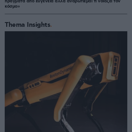
πράγματα από ευγένεια αλλά αναρωτιέμαι τι νοιάζει τον
κόσμο»
Thema Insights