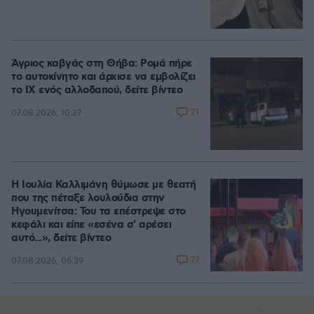
Άγριος καβγάς στη Θήβα: Ρομά πήρε
το αυτοκίνητο και άρχισε να εμβολίζει
το ΙΧ ενός αλλοδαπού, δείτε βίντεο
21
07.08.2026, 10:27
Η Ιουλία Καλλιμάνη θύμωσε με θεατή
που της πέταξε λουλούδια στην
Ηγουμενίτσα: Του τα επέστρεψε στο
κεφάλι και είπε «εσένα σ' αρέσει
αυτό...», δείτε βίντεο
77
07.08.2026, 06:39