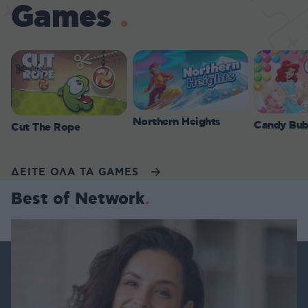
Games
Northern Heights
Candy Bub
Cut The Rope
ΔΕΙΤΕ ΟΛΑ ΤΑ GAMES
Best of Network