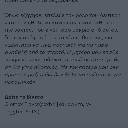
Προσπαθώ να τα διορθώσω».
Όπως εξήγησε, επέλεξε τον ρόλο του Λευτέρη
γιατί δεν ήθελε να κάνει πάλι έναν άνθρωπο
της νύχτας, που είναι τόσο μακριά από αυτόν.
Για την απόφασή του να γίνει ηθοποιός, είπε:
«Ξεκίνησα να γίνω ηθοποιός για να πάρω
αναβολή από το στρατό. Η μητέρα μου έπαθε
το «γνωστό «καρδιακό επεισόδιο» όταν έμαθε
ότι θα γίνω ηθοποιός. Με τον πατέρα μου δεν
ήμασταν μαζί αλλά δεν θέλω να συζητήσω για
προσωπικά».
Δείτε το βίντεο
Glomex Player(eexbs1jkdkewvzn, v-
crgyfmd5nf3l)