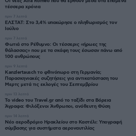
Οι νέες Alfa Romeo που θα έρθουν μέσα στα επόμενα
τέσσερα χρόνια
πριν 7 λεπτά
ΕΛΣΤΑΤ: Στο 3,4% υποχώρησε ο πληθωρισμός τον
Ιούλιο
πριν 7 λεπτά
Φωτιά στο Ρέθυμνο: Οι τέσσερις «ήρωες της
θάλασσας» που με τα σκάφη τους έσωσαν πάνω από
100 ανθρώπους
πριν 9 λεπτά
Kanzlertausch το φθινόπωρο στη Γερμανία;
Παρασκηνιακές συζητήσεις για αντικατάσταση του
Μερτς μετά τις εκλογές του Σεπτεμβρίου
πριν 13 λεπτά
To video του Travel.gr από το ταξίδι στα Βόρεια
Άγραφα: Φιλόξενοι Άνθρωποι, ανόθευτη Φύση
πριν 14 λεπτά
Νέο αεροδρόμιο Ηρακλείου στο Καστέλι: Υπογραφή
σύμβασης για συστήματα αεροναυτιλίας