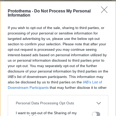
Protothema -
Do Not Process My Personal
Information
If you wish to opt-out of the sale, sharing to third parties, or
processing of your personal or sensitive information for
targeted advertising by us, please use the below opt-out
section to confirm your selection. Please note that after your
opt-out request is processed you may continue seeing
interest-based ads based on personal information utilized by
us or personal information disclosed to third parties prior to
your opt-out. You may separately opt-out of the further
disclosure of your personal information by third parties on the
IAB’s list of downstream participants. This information may
also be disclosed by us to third parties on the
IAB’s List of
Downstream Participants
that may further disclose it to other
third parties.
Please note that this website/app uses one or more Google
Personal Data Processing Opt Outs
Loaded
:
services and may gather and store information including but
100.00%
07.08.2026, 09:58
not limited to your visit or usage behaviour. You may click to
I want to opt-out of the Sharing of my