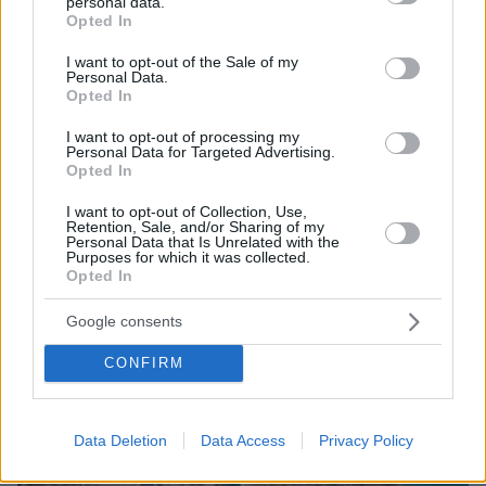
personal data.
Οικογενειακή τραγωδία στις Σέρρες, μητέρα και
grant or deny consent to Google and its third-party tags to
Opted In
γιος οι νεκροί από την μετωπική φορτηγού με ΙΧ -
use your data for below specified purposes in below Google
Βίντεο ντοκουμέντο από τη στιγμή της
consent section.
I want to opt-out of the Sale of my
σύγκρουσης
Personal Data.
Opted In
I want to opt-out of processing my
Personal Data for Targeted Advertising.
Opted In
I want to opt-out of Collection, Use,
Retention, Sale, and/or Sharing of my
Personal Data that Is Unrelated with the
Purposes for which it was collected.
Opted In
Google consents
CONFIRM
Data Deletion
Data Access
Privacy Policy