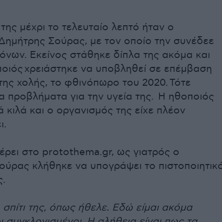
της μέχρι το τελευταίο λεπτό ήταν ο
Δημήτρης Σούρας, με τον οποίο την συνέδεε
ρόνων. Εκείνος στάθηκε δίπλα της ακόμα και
ποιός χρειάστηκε να υποβληθεί σε επέμβαση
ης χολής, το φθινόπωρο του 2020. Τότε
α προβλήματα για την υγεία της. Η ηθοποιός
 κιλά και ο οργανισμός της είχε πλέον
ι.
ρει στο protothema.gr, ως γιατρός ο
ούρας κλήθηκε να υπογράψει το πιστοποιητικ
ς.
σπίτι της, όπως ήθελε. Εδώ είμαι ακόμα
ι συγκλονισμένοι. Η αλήθεια είναι πως τα