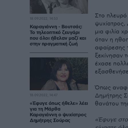
Στο πλευρό 
18.09.2022, 14:53
ψυχίατρος, 
Καραγιάννη - Βουτσάς:
μια φιλία χ
Το τηλεοπτικό ζευγάρι
που όλοι ήθελαν μαζί και
όταν η ηθο
στην πραγματική ζωή
αφαίρεσης τ
ξεκίνησαν τ
έχασε πολλά
εξασθενήσε
Όπως αναφέ
Δημήτρης Σ
18.09.2022, 14:47
θανάτου τη
«Έφυγε όπως ήθελε» λέει
για τη Μάρθα
Καραγιάννη ο ψυχίατρος
«Έφυγε στο 
Δημήτρης Σούρας
είμαστε όλο