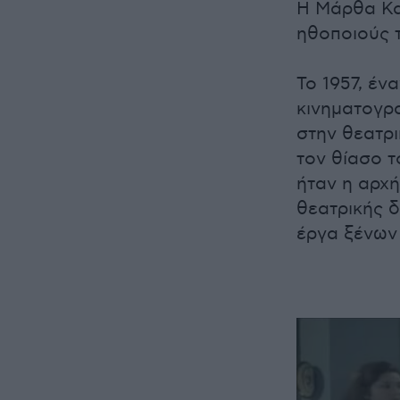
Η Μάρθα Καρ
ηθοποιούς 
Το 1957, έν
κινηματογρ
στην θεατρι
τον θίασο 
ήταν η αρχή
θεατρικής δ
έργα ξένων 