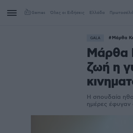
Games
Όλες οι Ειδήσεις
Ελλάδα
Πρωτοσέλι
Μάρθα Κ
GALA
Μάρθα 
ζωή η γ
κινημα
Η σπουδαία ηθοπ
ημέρες έφυγαν 