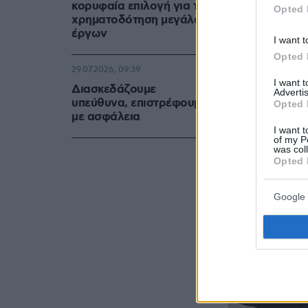
κορυφαία επιλογή για τη
Opted 
χρηματοδότηση μεγάλων
έργων
I want t
Opted 
29.07.2026, 09:39
I want 
Διασκεδάζουμε
Advertis
υπεύθυνα, επιστρέφουμε
Opted 
με ασφάλεια
I want t
of my P
was col
Opted 
Google 