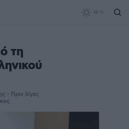
32
°C
ό τη
ληνικού
ς - Πριν λίγες
άκος