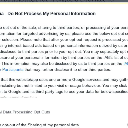
ρία χρόνια ταλαιπωρούνταν αρκετά εξαιτίας
ma -
Do Not Process My Personal Information
ικού που είχε πάθει και δεν ήθελε να βγαίνει
ι τίποτα. Ήταν καταβεβλημένη μεν αλλά σε
to opt-out of the sale, sharing to third parties, or processing of your per
ταση. Δεν ήταν ξαφνικό όσοι ήμασταν κοντά
formation for targeted advertising by us, please use the below opt-out s
μέναμε. Έφυγε η τελευταία σταρ του Ελληνικο
r selection. Please note that after your opt-out request is processed y
eing interest-based ads based on personal information utilized by us or
φου. Είναι τραγικό για μένα να πρέπει να
disclosed to third parties prior to your opt-out. You may separately opt-
ς γιατρός το χαρτί του θανάτου της
losure of your personal information by third parties on the IAB’s list of
σου φίλης. Με την Μάρθα ήμασταν κολλητοί
. This information may also be disclosed by us to third parties on the
IA
Participants
that may further disclose it to other third parties.
υμάμαι πόσα χρόνια. Την αγαπώ και θα την
τα»
ανέφερε χαρακτηριστικά.
 that this website/app uses one or more Google services and may gath
including but not limited to your visit or usage behaviour. You may click 
 to Google and its third-party tags to use your data for below specifi
ogle consent section.
l Data Processing Opt Outs
o opt-out of the Sharing of my personal data.