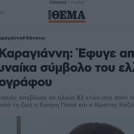
Ελληνικά
English
δα
αραγιάννη
Θάνατος
Καραγιάννη: Έφυγε απ
υναίκα σύμβολο του ελ
τογράφου
οιός απεβίωσε σε ηλικία 82 ετών στο σπίτι τη
από τη ζωή η Ειρήνη Παπά και ο Κώστας Καζ