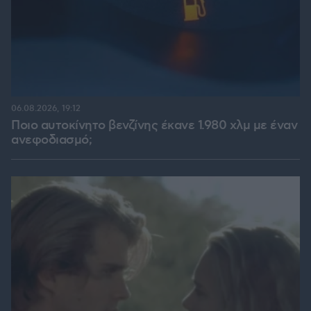
06.08.2026, 19:12
Ποιο αυτοκίνητο βενζίνης έκανε 1.980 χλμ με έναν
ανεφοδιασμό;