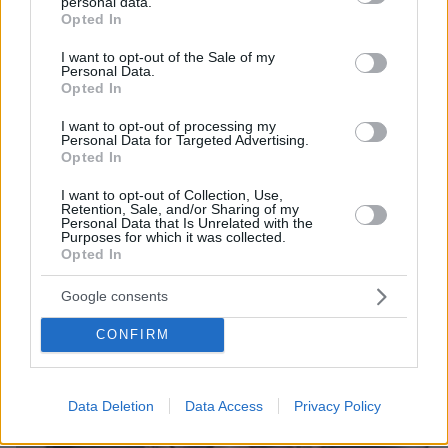
personal data.
grant or deny consent to Google and its third-party tags to
Opted In
use your data for below specified purposes in below Google
consent section.
I want to opt-out of the Sale of my
Personal Data.
Opted In
I want to opt-out of processing my
Personal Data for Targeted Advertising.
06.08.2026, 23:17
Opted In
Στη ΓΑΔΑ κρατείται η 46χρονη που κατηγορείται
I want to opt-out of Collection, Use,
για την επίθεση στη Marfin, δείτε βίντεο και
Retention, Sale, and/or Sharing of my
φωτογραφίες
Personal Data that Is Unrelated with the
Purposes for which it was collected.
Opted In
Google consents
CONFIRM
Data Deletion
Data Access
Privacy Policy