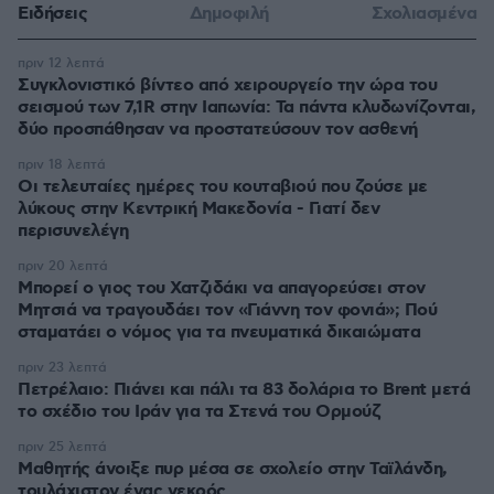
Ειδήσεις
Δημοφιλή
Σχολιασμένα
πριν 12 λεπτά
Συγκλονιστικό βίντεο από χειρουργείο την ώρα του
σεισμού των 7,1R στην Ιαπωνία: Τα πάντα κλυδωνίζονται,
δύο προσπάθησαν να προστατεύσουν τον ασθενή
πριν 18 λεπτά
Οι τελευταίες ημέρες του κουταβιού που ζούσε με
λύκους στην Κεντρική Μακεδονία - Γιατί δεν
περισυνελέγη
πριν 20 λεπτά
Μπορεί ο γιος του Χατζιδάκι να απαγορεύσει στον
Μητσιά να τραγουδάει τον «Γιάννη τον φονιά»; Πού
σταματάει ο νόμος για τα πνευματικά δικαιώματα
πριν 23 λεπτά
Πετρέλαιο: Πιάνει και πάλι τα 83 δολάρια το Brent μετά
το σχέδιο του Ιράν για τα Στενά του Ορμούζ
πριν 25 λεπτά
Μαθητής άνοιξε πυρ μέσα σε σχολείο στην Ταϊλάνδη,
τουλάχιστον ένας νεκρός