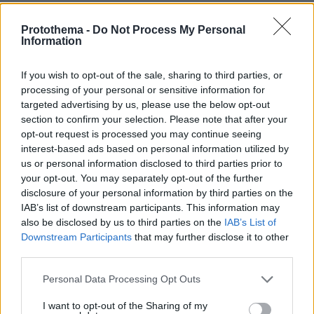
Protothema -
Do Not Process My Personal
ΔΕΙΤΕ ΟΛΕΣ ΤΙΣ ΕΙΔΗΣΕΙΣ
Information
If you wish to opt-out of the sale, sharing to third parties, or
processing of your personal or sensitive information for
ΤΑ ΠΙΟ ΔΗΜΟΦΙΛΗ
targeted advertising by us, please use the below opt-out
section to confirm your selection. Please note that after your
opt-out request is processed you may continue seeing
interest-based ads based on personal information utilized by
us or personal information disclosed to third parties prior to
your opt-out. You may separately opt-out of the further
disclosure of your personal information by third parties on the
IAB’s list of downstream participants. This information may
also be disclosed by us to third parties on the
IAB’s List of
Downstream Participants
that may further disclose it to other
third parties.
Please note that this website/app uses one or more Google
Personal Data Processing Opt Outs
services and may gather and store information including but
not limited to your visit or usage behaviour. You may click to
I want to opt-out of the Sharing of my