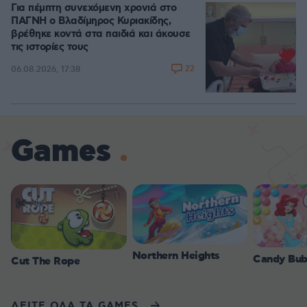
Για πέμπτη συνεχόμενη χρονιά στο
ΠΑΓΝΗ ο Βλαδίμηρος Κυριακίδης,
βρέθηκε κοντά στα παιδιά και άκουσε
τις ιστορίες τους
22
06.08.2026, 17:38
Games
Northern Heights
Candy Bub
Cut The Rope
ΔΕΙΤΕ ΟΛΑ ΤΑ GAMES