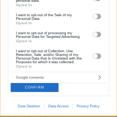
personal data.
grant or deny consent to Google and its third-party tags to
βοηθό AI που αλλάζει τον τρόπο με τον οποίο μαθαίνουν οι
Opted In
φοιτητές
use your data for below specified purposes in below Google
consent section.
I want to opt-out of the Sale of my
Personal Data.
03.08.2026, 10:56
Opted In
Η Smart φοιτητική κατοικία στην καρδιά της Αθήνας
I want to opt-out of processing my
Personal Data for Targeted Advertising.
29.07.2026, 09:39
Opted In
Διασκεδάζουμε υπεύθυνα, επιστρέφουμε με ασφάλεια
I want to opt-out of Collection, Use,
Retention, Sale, and/or Sharing of my
Personal Data that Is Unrelated with the
ΡΟΗ ΕΙΔΗΣΕΩΝ
Purposes for which it was collected.
Opted In
Ειδήσεις
Δημοφιλή
Σχολιασμένα
Google consents
πριν 6 λεπτά
CONFIRM
Αντόνιο Μπαντέρας: Η καρδιακή προσβολή ήταν το
καλύτερο πράγμα που μου συνέβη
πριν 7 λεπτά
Data Deletion
Data Access
Privacy Policy
Μπουλ Τεριέ: Όσα δεν ξέρετε για αυτούς τους
πανέξυπνους σκύλους