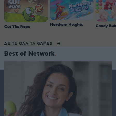
Northern Heights
Candy Bub
Cut The Rope
ΔΕΙΤΕ ΟΛΑ ΤΑ GAMES
Best of Network