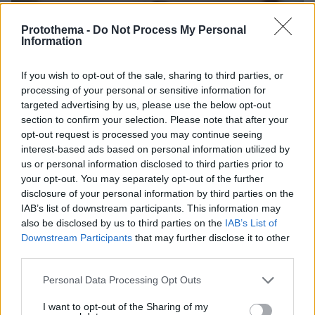
Protothema -
Do Not Process My Personal
Information
If you wish to opt-out of the sale, sharing to third parties, or
processing of your personal or sensitive information for
targeted advertising by us, please use the below opt-out
section to confirm your selection. Please note that after your
opt-out request is processed you may continue seeing
interest-based ads based on personal information utilized by
us or personal information disclosed to third parties prior to
your opt-out. You may separately opt-out of the further
disclosure of your personal information by third parties on the
IAB’s list of downstream participants. This information may
also be disclosed by us to third parties on the
IAB’s List of
Downstream Participants
that may further disclose it to other
third parties.
Please note that this website/app uses one or more Google
Personal Data Processing Opt Outs
services and may gather and store information including but
30.07.2026, 09:33
not limited to your visit or usage behaviour. You may click to
I want to opt-out of the Sharing of my
Το DEI College παρουσιάζει τη Sophia. Την πρώτη 24/7