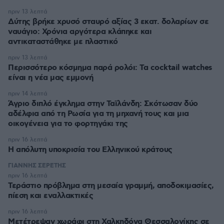
πριν 13 λεπτά
Δύτης βρήκε χρυσό σταυρό αξίας 3 εκατ. δολαρίων σε
ναυάγιο: Χρόνια αργότερα κλάπηκε και
αντικαταστάθηκε με πλαστικό
πριν 13 λεπτά
Περισσότερο κόσμημα παρά ρολόι: Τα cocktail watches
είναι η νέα μας εμμονή
πριν 14 λεπτά
Άγριο διπλό έγκλημα στην Ταϊλάνδη: Σκότωσαν δύο
αδέλφια από τη Ρωσία για τη μηχανή τους και μια
οικογένεια για το φορτηγάκι της
πριν 16 λεπτά
Η απόλυτη υποκρισία του Ελληνικού κράτους
ΓΙΑΝΝΗΣ ΣΕΡΕΤΗΣ
πριν 16 λεπτά
Τεράστιο πρόβλημα στη μεσαία γραμμή, αποδοκιμασίες,
πίεση και εναλλακτικές
πριν 16 λεπτά
Μετέτρεψαν χωράφι στη Χαλκηδόνα Θεσσαλονίκης σε