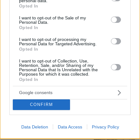
personal data.
grant or deny consent to Google and its third-party tags to
κατηγορούνται οι γονείς του 4χρονου
Opted In
use your data for below specified purposes in below Google
και ο ιδιοκτήτης του beach bar στην
Πάρο: Πώς έγινε η τραγωδία
consent section.
I want to opt-out of the Sale of my
Personal Data.
82
08.08.2026, 21:22
Opted In
I want to opt-out of processing my
Personal Data for Targeted Advertising.
Opted In
Συνδικαλιστής ψαράς που αποχώρησε
από την Ελπίδα της Καρυστιανού, της
I want to opt-out of Collection, Use,
ζητά να τον προστατέψει:
Retention, Sale, and/or Sharing of my
Personal Data that Is Unrelated with the
Καταγγέλλει μεθοδευμένη σπίλωση
Purposes for which it was collected.
από μέλη του κόμματος
Opted In
39
08.08.2026, 20:05
Google consents
CONFIRM
Πατέρας για δεύτερη φορά ο
Κωνσταντέλιας: Η σύζυγός του
Χριστίνα έφερε στον κόσμο ένα
υγιέστατο κοριτσάκι
Data Deletion
Data Access
Privacy Policy
59
08.08.2026, 22:23