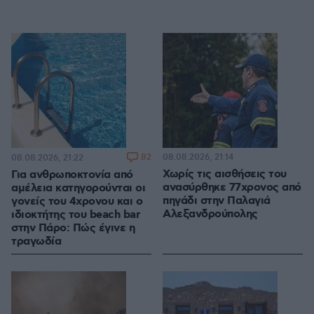
82
08.08.2026, 21:14
08.08.2026, 21:22
Χωρίς τις αισθήσεις του
Για ανθρωποκτονία από
ανασύρθηκε 77χρονος από
αμέλεια κατηγορούνται οι
πηγάδι στην Παλαγιά
γονείς του 4χρονου και ο
Αλεξανδρούπολης
ιδιοκτήτης του beach bar
στην Πάρο: Πώς έγινε η
τραγωδία