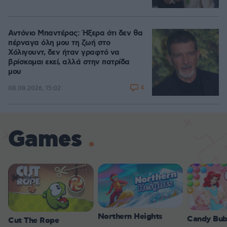
Αντόνιο Μπαντέρας: Ήξερα ότι δεν θα
πέρναγα όλη μου τη ζωή στο
Χόλιγουντ, δεν ήταν γραφτό να
βρίσκομαι εκεί, αλλά στην πατρίδα
μου
4
08.08.2026, 15:02
Games
Northern Heights
Candy Bub
Cut The Rope