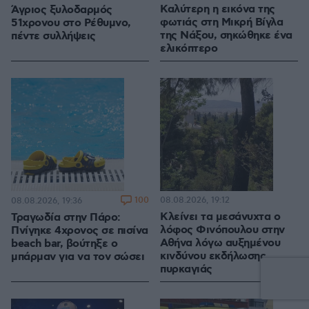
Καλύτερη η εικόνα της
Άγριος ξυλοδαρμός
φωτιάς στη Μικρή Βίγλα
51χρονου στο Ρέθυμνο,
της Νάξου, σηκώθηκε ένα
πέντε συλλήψεις
ελικόπτερο
100
08.08.2026, 19:12
08.08.2026, 19:36
Κλείνει τα μεσάνυχτα ο
Τραγωδία στην Πάρο:
λόφος Φινόπουλου στην
Πνίγηκε 4χρονος σε πισίνα
Αθήνα λόγω αυξημένου
beach bar, βούτηξε ο
κινδύνου εκδήλωσης
μπάρμαν για να τον σώσει
πυρκαγιάς