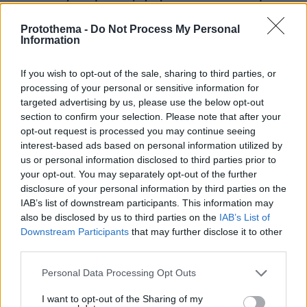
μπορεί ν' αλλάξει τη χρονολογία της μεγάλης
έκρηξης
Protothema -
Do Not Process My Personal
Information
Σοβαρό τροχαίο από αναστροφή ΙΧ
If you wish to opt-out of the sale, sharing to third parties, or
στην Αθηνών-Σουνίου: Συγκρούστηκε
processing of your personal or sensitive information for
με μηχανή της ΔΙΑΣ, δύο αστυνομικοί
targeted advertising by us, please use the below opt-out
τραυματίες, βίντεο
section to confirm your selection. Please note that after your
103
08.08.2026, 23:07
opt-out request is processed you may continue seeing
interest-based ads based on personal information utilized by
us or personal information disclosed to third parties prior to
your opt-out. You may separately opt-out of the further
Οι «Πράσινες Μπότες»: 30 χρόνια
disclosure of your personal information by third parties on the
μετά, το Έβερεστ μπορεί να δώσει
IAB’s list of downstream participants. This information may
πίσω έναν από τους νεκρούς του
also be disclosed by us to third parties on the
IAB’s List of
Downstream Participants
that may further disclose it to other
14
08.08.2026, 21:49
third parties.
Please note that this website/app uses one or more Google
Personal Data Processing Opt Outs
services and may gather and store information including but
not limited to your visit or usage behaviour. You may click to
I want to opt-out of the Sharing of my
Για ανθρωποκτονία από αμέλεια