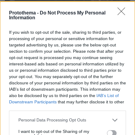
Protothema -
Do Not Process My Personal
Information
If you wish to opt-out of the sale, sharing to third parties, or
processing of your personal or sensitive information for
targeted advertising by us, please use the below opt-out
section to confirm your selection. Please note that after your
opt-out request is processed you may continue seeing
interest-based ads based on personal information utilized by
us or personal information disclosed to third parties prior to
your opt-out. You may separately opt-out of the further
disclosure of your personal information by third parties on the
IAB’s list of downstream participants. This information may
also be disclosed by us to third parties on the
IAB’s List of
Downstream Participants
that may further disclose it to other
09.08.2026, 08:01
third parties.
Βασιλική κηδεία προβλέπεται για τον πρίγκιπα
Άντριου όταν πεθάνει παρά την αποκαθήλωσή
Please note that this website/app uses one or more Google
Personal Data Processing Opt Outs
του, αντιδράσεις για το «μυστικό σχέδιο»
services and may gather and store information including but
not limited to your visit or usage behaviour. You may click to
I want to opt-out of the Sharing of my