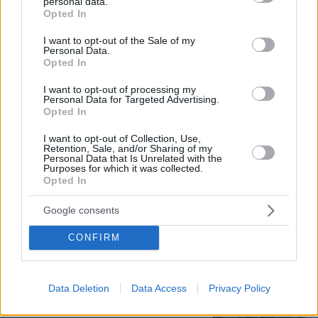
personal data.
grant or deny consent to Google and its third-party tags to
Opted In
Ασθενής ξυλοκόπησε νοσηλεύτρια
use your data for below specified purposes in below Google
στα Επείγοντα του Ερυθρού Σταυρού,
consent section.
I want to opt-out of the Sale of my
την άρπαξε από τα μαλλιά και τη
Personal Data.
χτύπησε σε πόρτες - Τι καταγγέλλει η
Opted In
ΠΟΕΔΗΝ
I want to opt-out of processing my
25
πριν μία ώρα
Personal Data for Targeted Advertising.
Opted In
Στο 401 οι δύο αστυνομικοί μετά το
I want to opt-out of Collection, Use,
Retention, Sale, and/or Sharing of my
τροχαίο στην Αθηνών-Σουνίου, πώς
Personal Data that Is Unrelated with the
έγινε η σφοδρή σύγκρουση με
Purposes for which it was collected.
αυτοκίνητο τουριστών
Opted In
71
09.08.2026, 08:55
Google consents
CONFIRM
Η Βαλέρια Χοψονίδου βάφτισε τον γιο
της στη Βουλιαγμένη, δείτε
φωτογραφίες
Data Deletion
Data Access
Privacy Policy
4
09.08.2026, 09:44