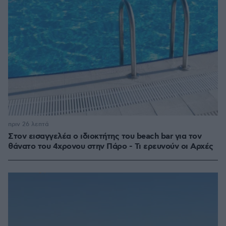
πριν 26 λεπτά
Στον εισαγγελέα ο ιδιοκτήτης του beach bar για τον
θάνατο του 4χρονου στην Πάρο - Τι ερευνούν οι Αρχές