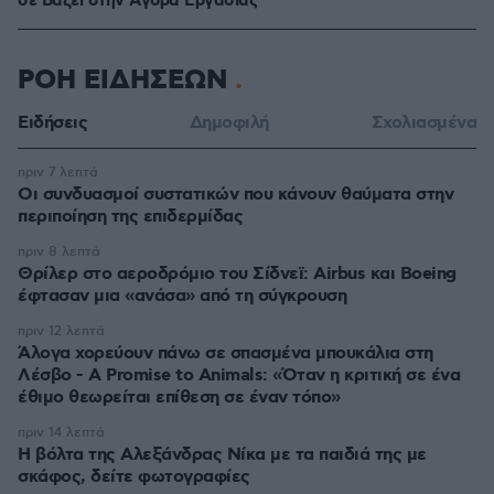
σε Bάζει στην Aγορά Eργασίας
ΡΟΗ ΕΙΔΗΣΕΩΝ
Ειδήσεις
Δημοφιλή
Σχολιασμένα
πριν 7 λεπτά
Οι συνδυασμοί συστατικών που κάνουν θαύματα στην
περιποίηση της επιδερμίδας
πριν 8 λεπτά
Θρίλερ στο αεροδρόμιο του Σίδνεϊ: Airbus και Boeing
έφτασαν μια «ανάσα» από τη σύγκρουση
πριν 12 λεπτά
Άλογα χορεύουν πάνω σε σπασμένα μπουκάλια στη
Λέσβο - A Promise to Animals: «Όταν η κριτική σε ένα
έθιμο θεωρείται επίθεση σε έναν τόπο»
πριν 14 λεπτά
Η βόλτα της Αλεξάνδρας Νίκα με τα παιδιά της με
σκάφος, δείτε φωτογραφίες