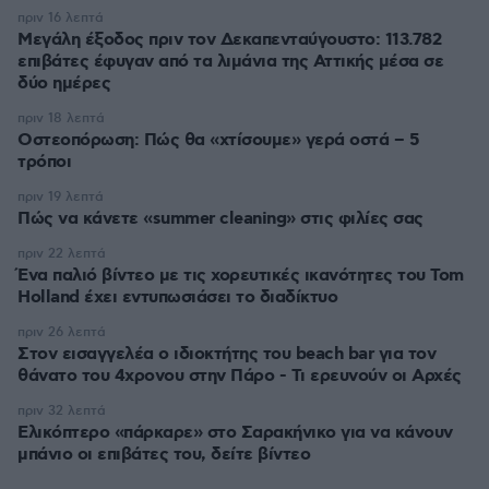
πριν 16 λεπτά
Μεγάλη έξοδος πριν τον Δεκαπενταύγουστο: 113.782
επιβάτες έφυγαν από τα λιμάνια της Αττικής μέσα σε
δύο ημέρες
πριν 18 λεπτά
Οστεοπόρωση: Πώς θα «χτίσουμε» γερά οστά – 5
τρόποι
πριν 19 λεπτά
Πώς να κάνετε «summer cleaning» στις φιλίες σας
πριν 22 λεπτά
Ένα παλιό βίντεο με τις χορευτικές ικανότητες του Tom
Holland έχει εντυπωσιάσει το διαδίκτυο
πριν 26 λεπτά
Στον εισαγγελέα ο ιδιοκτήτης του beach bar για τον
θάνατο του 4χρονου στην Πάρο - Τι ερευνούν οι Αρχές
πριν 32 λεπτά
Ελικόπτερο «πάρκαρε» στο Σαρακήνικο για να κάνουν
μπάνιο οι επιβάτες του, δείτε βίντεο