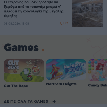
Ο 15χρονος που δεν πρόλαβε να
ξεφύγει από το τσουνάμι μπορεί ν'
αλλάξει τη χρονολογία της μεγάλης
έκρηξης
77
08.08.2026, 18:08
Games
Northern Heights
Candy Bub
Cut The Rope
ΔΕΙΤΕ ΟΛΑ ΤΑ GAMES