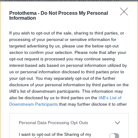
ελέγχονται οι εργαζόμενοι και ιδιαίτερα το
εποχικό προσωπικό, όπως καμαριέρες,
Protothema -
Do Not Process My Personal
σερβιτόροι κ.ά., πολλοί από τους οποίους
Information
δουλεύουν σε συνθήκες μαύρης εργασίας. Το
συγκεκριμένο θέμα έχει απασχολήσει έντονα
If you wish to opt-out of the sale, sharing to third parties, or
processing of your personal or sensitive information for
τις Αρχές, αφού εκτός από Ελληνίδες
targeted advertising by us, please use the below opt-out
καμαριέρες δουλεύουν και αλλοδαπές
section to confirm your selection. Please note that after your
γυναίκες ανασφάλιστες με μισθούς πείνας.
opt-out request is processed you may continue seeing
interest-based ads based on personal information utilized by
us or personal information disclosed to third parties prior to
Από την άλλη, οι αποδείξεις που δεν κόβονται
your opt-out. You may separately opt-out of the further
στους πελάτες ή η ανακριβής έκδοση
disclosure of your personal information by third parties on the
φορολογικών στοιχείων για την παροχή των
IAB’s list of downstream participants. This information may
συγκεκριμένων υπηρεσιών, με αποτέλεσμα να
also be disclosed by us to third parties on the
IAB’s List of
Downstream Participants
that may further disclose it to other
κρύβονται εισοδήματα και να μπαίνει στην
third parties.
τσέπη μαύρο χρήμα θα μπαίνουν στο
μικροσκόπιο.
Please note that this website/app uses one or more Google
Personal Data Processing Opt Outs
services and may gather and store information including but
not limited to your visit or usage behaviour. You may click to
I want to opt-out of the Sharing of my
Φυσικά, από το πλάνο δεν μπορούν να λείψουν