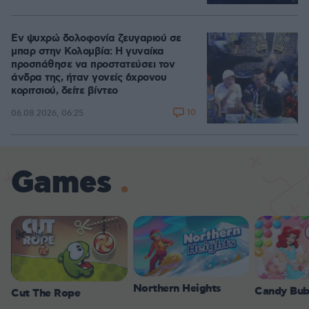
Εν ψυχρώ δολοφονία ζευγαριού σε
μπαρ στην Κολομβία: Η γυναίκα
προσπάθησε να προστατεύσει τον
άνδρα της, ήταν γονείς 6χρονου
κοριτσιού, δείτε βίντεο
10
06.08.2026, 06:25
Games
Northern Heights
Candy Bub
Cut The Rope