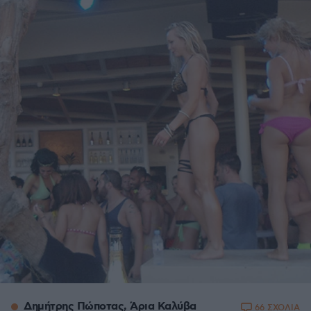
Δημήτρης Πώποτας, Άρια Καλύβα
66 ΣΧΟΛΙΑ