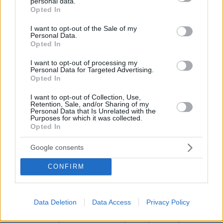
personal data.
grant or deny consent to Google and its third-party tags to
Opted In
και τα κέντρα διασκέδασης, τα εστιατόρια, οι
use your data for below specified purposes in below Google
καφετέριες, τα μπαρ, οι επιχειρήσεις πώλησης
consent section.
I want to opt-out of the Sale of my
Personal Data.
τουριστικών ειδών αλλά και μικρές
Opted In
επιχειρήσεις που δραστηριοποιούνται στην
ενοικίαση οχημάτων, μοτοποδηλάτων, μέχρι και
I want to opt-out of processing my
Personal Data for Targeted Advertising.
ομπρελών και σεζλόνγκ στην παραλία.
Opted In
I want to opt-out of Collection, Use,
Όπως κάθε χρόνο, οι συναυλίες αλλά και οι
Retention, Sale, and/or Sharing of my
Personal Data that Is Unrelated with the
έξτρα εμφανίσεις μεγάλων ονομάτων της
Purposes for which it was collected.
Opted In
πίστας στα νησιά και άλλους τουριστικούς
προορισμούς, όπου στο παρελθόν γινόταν
Google consents
όργιο φοροδιαφυγής, μπαίνουν στο
μικροσκόπιο των ελεγκτών της Οικονομικής
CONFIRM
Αστυνομίας.
Data Deletion
Data Access
Privacy Policy
Από τους ελέγχους δεν θα γλιτώσουν ούτε οι
πολιτιστικές και επετειακές εκδηλώσεις που