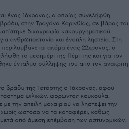
ναι ένας 16χρονος, ο οποίος συνελήφθη
βράδυ, στην Τραγάνα Κορινθίας, σε βάρος το
ματίστηκε δικογραφία κακουργηματικού
για ανθρωποκτονία και ένοπλη ληστεία. Στη
, περιλαμβάνεται ακόμα ένας 22χρονος, ο
λήφθη το μεσημέρι της Πέμπτης και για τον
θηκε ένταλμα σύλληψής του από τον ανακριτή
το βράδυ της Τετάρτης ο 16χρονος, αφού
ατάστημα ψιλικών, φορώντας κουκούλα,
με την απειλή μαχαιριού να ληστέψει την
, χωρίς ωστόσο να τα καταφέρει, καθώς
μετά από άμεση επέμβαση των αστυνομικών.