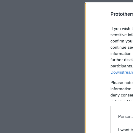
Protothe
Στην κατοχή
κατάσχεσαν,
If you wish 
μαχαίρι με 
sensitive in
confirm you
continue se
information 
further disc
Όπως προέκ
participants
Μαρτίου του
Downstream 
κατάστημα κ
Please note
χρηματικό 
information 
deny consent
in below Go
Στο πλαίσιο
και ο 22χρο
Persona
αφού πήγαν 
I want t
την απειλή