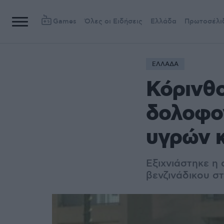
Games
Όλες οι Ειδήσεις
Ελλάδα
Πρωτοσέλι
ΕΛΛΑΔΑ
Κόρινθο
δολοφο
υγρών 
Εξιχνιάστηκε η
βενζινάδικου στ