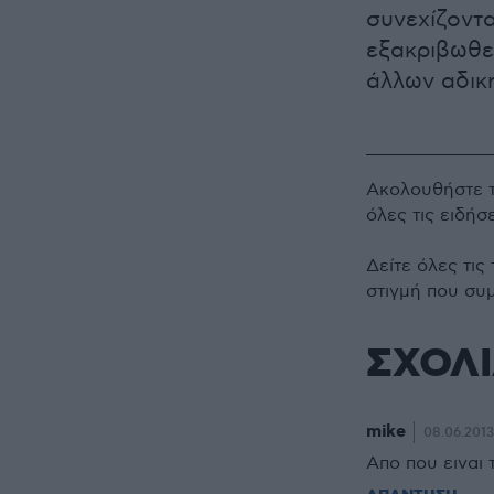
συνεχίζοντα
εξακριβωθεί
άλλων αδικ
Ακολουθήστε 
όλες τις ειδήσ
Δείτε όλες τις
στιγμή που συ
ΣΧΟΛ
mike
08.06.2013
Απο που ειναι 