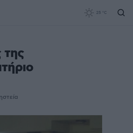
25
°C
 της
ατήριο
ηστεία