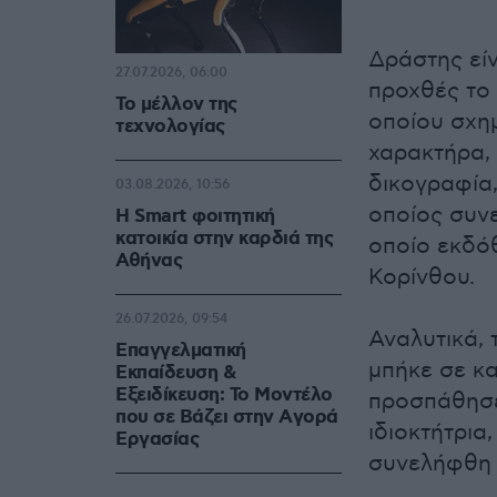
Δράστης εί
27.07.2026, 06:00
προχθές το 
Το μέλλον της
οποίου σχη
τεχνολογίας
χαρακτήρα, 
δικογραφία
03.08.2026, 10:56
οποίος συνε
Η Smart φοιτητική
κατοικία στην καρδιά της
οποίο εκδό
Αθήνας
Κορίνθου.
26.07.2026, 09:54
Αναλυτικά, 
Επαγγελματική
μπήκε σε κ
Εκπαίδευση &
Εξειδίκευση: Το Mοντέλο
προσπάθησε 
που σε Bάζει στην Aγορά
ιδιοκτήτρια
Eργασίας
συνελήφθη 