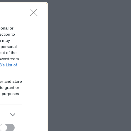
sonal or
ection to
ou may
 personal
out of the
 downstream
B’s List of
er and store
to grant or
ed purposes
ς