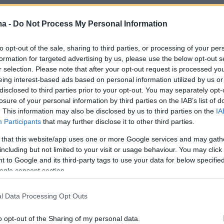
ma -
Do Not Process My Personal Information
 του 16χρονου, οι αστυνομικοί βρήκαν και
 μία κουκούλα τύπου «Full Face» και ένα
to opt-out of the sale, sharing to third parties, or processing of your per
μήκος λάμας 21 εκατοστών.
formation for targeted advertising by us, please use the below opt-out s
r selection. Please note that after your opt-out request is processed y
eing interest-based ads based on personal information utilized by us or
disclosed to third parties prior to your opt-out. You may separately opt-
losure of your personal information by third parties on the IAB’s list of
υψε από την αστυνομική έρευνα, στις 21
. This information may also be disclosed by us to third parties on the
IA
 2013 το απόγευμα, είχε μπει πάλι στο ίδιο
Participants
that may further disclose it to other third parties.
αι με την απειλή μαχαιριού, είχε αφαιρέσει το
 that this website/app uses one or more Google services and may gath
ποσό των 100 ευρώ.
including but not limited to your visit or usage behaviour. You may click 
 to Google and its third-party tags to use your data for below specifi
ogle consent section.
 της έρευνας, προέκυψε επίσης ότι ο 16χρονο
νος, στις 22 Δεκεμβρίου του 2010 το βράδυ,
l Data Processing Opt Outs
στο βενζινάδικο στο Μελίσσι Κορινθίας, με
o opt-out of the Sharing of my personal data.
 όπλου αφαίρεσαν το χρηματικό ποσό των 100