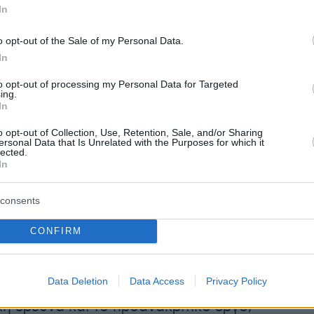
In
η συνέχεια κατά την αποχώρηση τους, ο ένας
, πυροβόλησε και τραυμάτισε τον 36χρονο
o opt-out of the Sale of my Personal Data.
ο οποίος μεταφέρθηκε στο Κέντρο Υγείας
In
υ, όπου και υπέκυψε στα τραύματά του.
to opt-out of processing my Personal Data for Targeted
ing.
In
o opt-out of Collection, Use, Retention, Sale, and/or Sharing
ersonal Data that Is Unrelated with the Purposes for which it
lected.
In
consents
πιχείρηση που οργανώθηκε, αστυνομικοί της
CONFIRM
ορίνθου, εντόπισαν στο Πάσιο Κορινθίας και
τον 22χρονο.
Data Deletion
Data Access
Privacy Policy
ή έρευνα και το προανακριτικό έργο,