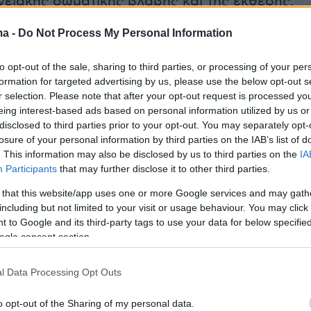
νειακής σωματικής βλάβης και της έκθεσης.
ma -
Do Not Process My Personal Information
ς έκρινε ενόχους για το αδίκημα της απειλής,
ωνα με όσα εξετάστηκαν στη διαδικασία
to opt-out of the sale, sharing to third parties, or processing of your per
ύνει στην ανήλικη τη φράση: «
έλα σπίτι και θα
formation for targeted advertising by us, please use the below opt-out s
r selection. Please note that after your opt-out request is processed y
ηθούμε
». Για την πράξη αυτή καταδικάστηκαν
eing interest-based ads based on personal information utilized by us or
λάκισης έξι μηνών με αναστολή
.
disclosed to third parties prior to your opt-out. You may separately opt-
losure of your personal information by third parties on the IAB’s list of
. This information may also be disclosed by us to third parties on the
IA
ταγγελία της ανήλικης είχε πραγματοποιηθεί
Participants
that may further disclose it to other third parties.
ν οικογενειακή κατοικία. Σύμφωνα με όσα
 that this website/app uses one or more Google services and may gath
καν στο δικαστήριο, κοινωνικοί λειτουργοί
including but not limited to your visit or usage behaviour. You may click 
στώσει ότι το σπίτι ήταν ακατάλληλο για τη
 to Google and its third-party tags to use your data for below specifi
αιδιών
.
ogle consent section.
l Data Processing Opt Outs
απιστώσεις τους, επρόκειτο για ένα παλιό και
o opt-out of the Sharing of my personal data.