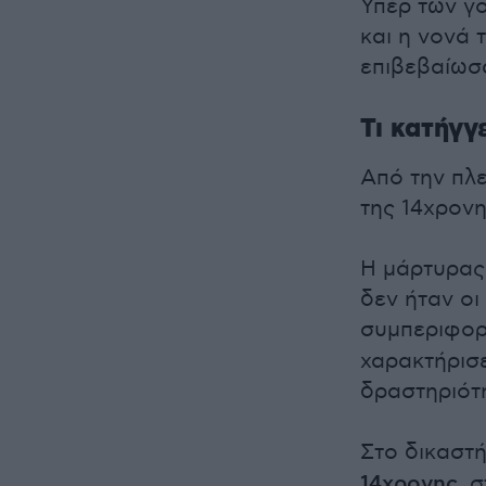
Υπέρ των γ
και η νονά 
επιβεβαίωσα
Τι κατήγγ
Από την πλε
της 14χρονη
Η μάρτυρας 
δεν ήταν οι
συμπεριφο
χαρακτήρισε
δραστηριότ
Στο δικαστ
14χρονης
, 