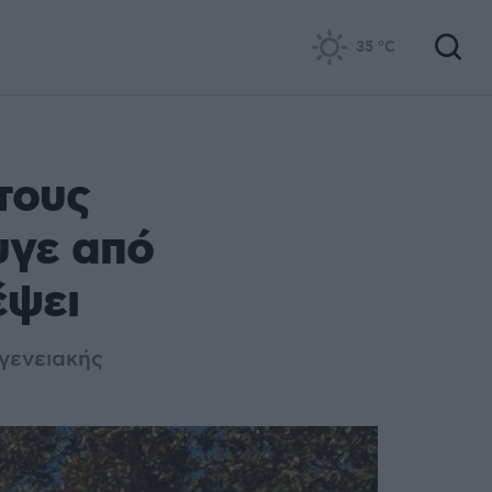
35
°C
τους
υγε από
έψει
γενειακής