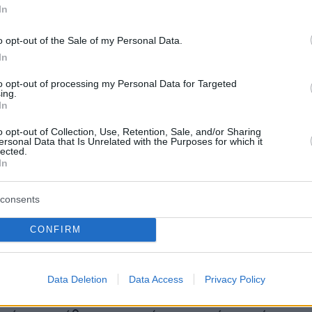
ο σπίτι, με συνθήκες που δεν κρίθηκαν
In
 για την ανατροφή ανηλίκων.
o opt-out of the Sale of my Personal Data.
In
ηλικίας 36 ετών, υποστήριξαν από την πλευρά
οικονομική τους κατάσταση δεν τους επέτρεπε
to opt-out of processing my Personal Data for Targeted
ing.
ίσουν σε καλύτερη κατοικία. Παράλληλα
In
τι δεν επιθυμούσαν να αλλάξουν σχολικό
o opt-out of Collection, Use, Retention, Sale, and/or Sharing
σε ένα ακόμη παιδί της οικογένειας, το οποίο
ersonal Data that Is Unrelated with the Purposes for which it
lected.
ει δυσλεξία.
In
ρκεια της δίκης
αρνήθηκαν ότι είχαν
consents
ε κακοποιητική συμπεριφορά
απέναντι στη
CONFIRM
Data Deletion
Data Access
Privacy Policy