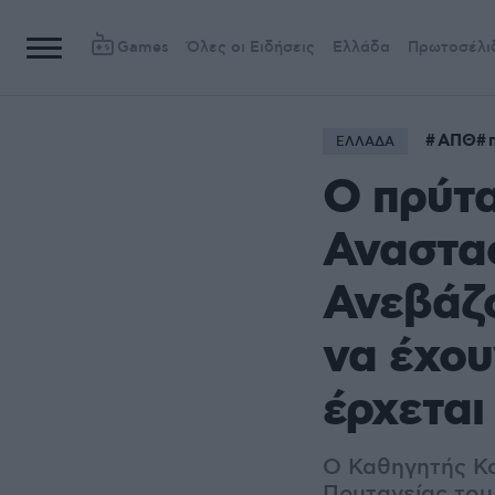
Games
Όλες οι Ειδήσεις
Ελλάδα
Πρωτοσέλι
ΑΠΘ
ΕΛΛΑΔΑ
Ο πρύτ
Αναστασ
Ανεβάζο
να έχου
έρχεται
Ο Καθηγητής Καρ
Πρυτανείας του