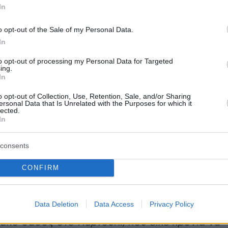
In
να συνοψίσω τον πρώτο χρόνο σε μία λέξη,
o opt-out of the Sale of my Personal Data.
ν η «ταχύτητα». Ταχύτητα στις αποφάσεις,
In
ίηση και στην κινητοποίηση των ανθρώπων και
to opt-out of processing my Personal Data for Targeted
του Πανεπιστημίου.
ing.
In
 πρώτους τρεις μήνες ξεκινήσαμε εννέα νέα
o opt-out of Collection, Use, Retention, Sale, and/or Sharing
ersonal Data that Is Unrelated with the Purposes for which it
προπτυχιακά προγράμματα. Σκεφτείτε τις
lected.
In
 ώρες σχεδιασμού και τεκμηρίωσης που
 για την πιστοποίησή τους, τις ώρες
consents
ς των γραμματειών στα νέα καθήκοντα και
έστε επτά ακόμη διεθνή προγράμματα, που
CONFIRM
ουμε ήδη για την επόμενη ακαδημαϊκή χρονιά.
Data Deletion
Data Access
Privacy Policy
επίσης, το εύρος των παρεμβάσεων: από το
ακό δάσος στο Περτούλι, που είχε χρόνια να