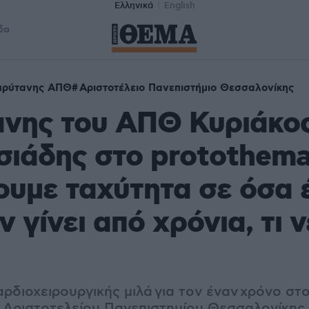
Ελληνικά
English
δα
πρύτανης ΑΠΘ
Αριστοτέλειο Πανεπιστήμιο Θεσσαλονίκης
ανης του ΑΠΘ Κυριάκο
ιάδης στο protothema
υμε ταχύτητα σε όσα 
ν γίνει από χρόνια, τι 
διοχειρουργικής μιλά για τον έναν χρόνο στο
 Αριστοτελείου Πανεπιστημίου Θεσσαλονίκης