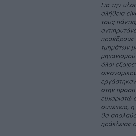
Για την υλ
αλήθεια είν
τους πάντε
αντιπρυτάν
προέδρους 
τμημάτων μα
μηχανισμού 
όλοι εξαιρε
οικονομικο
εργάστηκαν
στην προσπ
ευχαριστώ α
συνέχεια, η
θα απολαύσ
ηράκλειας 