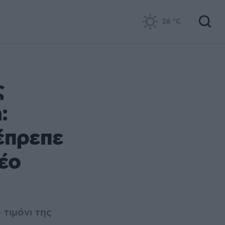
26
°C
ς
:
έπρεπε
νέο
 τιμόνι της