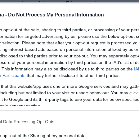
ο που, όπως λέει,
«αυξάνει ταχύτητα»,
πίσω παγιωμένες πρακτικές δεκαετιών.
ma -
Do Not Process My Personal Information
θέτει ως βασική προτεραιότητα την
 του ΑΠΘ στις ανάγκες των σημερινών
to opt-out of the sale, sharing to third parties, or processing of your per
formation for targeted advertising by us, please use the below opt-out s
πενδύοντας στην τεχνολογία, στη φοιτητική
r selection. Please note that after your opt-out request is processed y
ι στη διεθνή παρουσία του Ιδρύματος.
eing interest-based ads based on personal information utilized by us or
disclosed to third parties prior to your opt-out. You may separately opt-
losure of your personal information by third parties on the IAB’s list of
ειστική συνέντευξη, που παραχωρεί στο
. This information may also be disclosed by us to third parties on the
IA
.gr
μιλά για τις σημαντικότερες παρεμβάσεις
Participants
that may further disclose it to other third parties.
 χρόνου, τα εμπόδια, που εξακολουθούν να
 that this website/app uses one or more Google services and may gath
 τα δημόσια πανεπιστήμια, τους στόχους της
including but not limited to your visit or usage behaviour. You may click 
ετίας αλλά και το προσωπικό στοίχημα, που
 to Google and its third-party tags to use your data for below specifi
ogle consent section.
ο μέλλον του Αριστοτελείου.
l Data Processing Opt Outs
 μετά την εκλογή σας, τι άλλαξε πραγματικά
έλειο Πανεπιστήμιο;
o opt-out of the Sharing of my personal data.