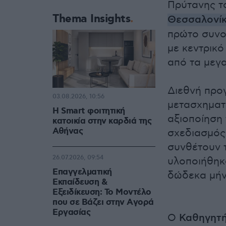
Πρύτανης 
Thema Insights
Θεσσαλονί
πρώτο συνολ
με κεντρικό
από τα μεγ
Διεθνή προ
03.08.2026, 10:56
μετασχηματι
Η Smart φοιτητική
αξιοποίηση 
κατοικία στην καρδιά της
Αθήνας
σχεδιασμός
συνθέτουν 
26.07.2026, 09:54
υλοποιήθηκ
Επαγγελματική
δώδεκα μήνε
Εκπαίδευση &
Εξειδίκευση: Το Mοντέλο
που σε Bάζει στην Aγορά
Eργασίας
Ο
Καθηγητή