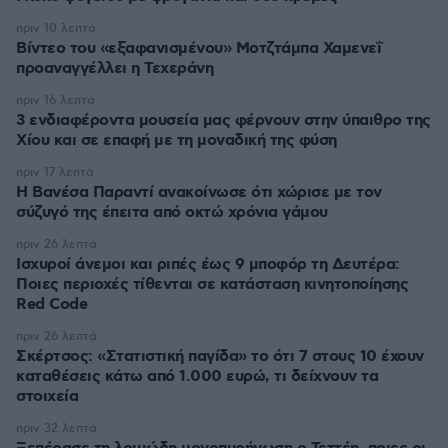
πριν 10 λεπτά
Βίντεο του «εξαφανισμένου» Μοτζτάμπα Χαμενεΐ
προαναγγέλλει η Τεχεράνη
πριν 16 λεπτά
3 ενδιαφέροντα μουσεία μας φέρνουν στην ύπαιθρο της
Χίου και σε επαφή με τη μοναδική της φύση
πριν 17 λεπτά
Η Βανέσα Παραντί ανακοίνωσε ότι χώρισε με τον
σύζυγό της έπειτα από οκτώ χρόνια γάμου
πριν 26 λεπτά
Ισχυροί άνεμοι και ριπές έως 9 μποφόρ τη Δευτέρα:
Ποιες περιοχές τίθενται σε κατάσταση κινητοποίησης
Red Code
πριν 26 λεπτά
Σκέρτσος: «Στατιστική παγίδα» το ότι 7 στους 10 έχουν
καταθέσεις κάτω από 1.000 ευρώ, τι δείχνουν τα
στοιχεία
πριν 32 λεπτά