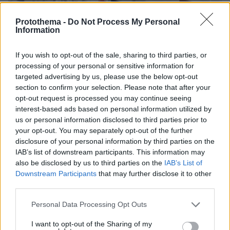
Protothema -
Do Not Process My Personal
Information
If you wish to opt-out of the sale, sharing to third parties, or
processing of your personal or sensitive information for
targeted advertising by us, please use the below opt-out
section to confirm your selection. Please note that after your
opt-out request is processed you may continue seeing
interest-based ads based on personal information utilized by
us or personal information disclosed to third parties prior to
your opt-out. You may separately opt-out of the further
disclosure of your personal information by third parties on the
IAB’s list of downstream participants. This information may
also be disclosed by us to third parties on the
IAB’s List of
27.10.2018, 23:14
Downstream Participants
that may further disclose it to other
Διεθνής επιχείρηση «μαμούθ» για τα παράνομα φάρμακα -
Κατασχέθηκαν 10 εκατ. σκευάσματα
third parties.
Please note that this website/app uses one or more Google
Personal Data Processing Opt Outs
Thema Insights
services and may gather and store information including but
not limited to your visit or usage behaviour. You may click to
I want to opt-out of the Sharing of my