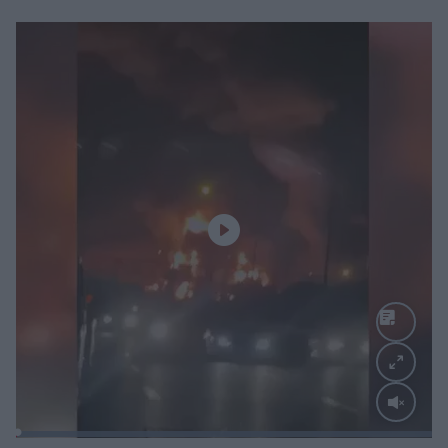
Loaded
:
100.00%