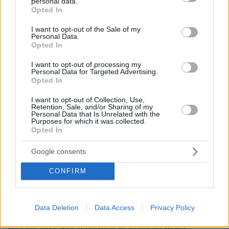
personal data.
grant or deny consent to Google and its third-party tags to
Opted In
use your data for below specified purposes in below Google
consent section.
I want to opt-out of the Sale of my
Personal Data.
Opted In
I want to opt-out of processing my
Personal Data for Targeted Advertising.
Opted In
I want to opt-out of Collection, Use,
Retention, Sale, and/or Sharing of my
Personal Data that Is Unrelated with the
Purposes for which it was collected.
Opted In
Google consents
CONFIRM
Data Deletion
Data Access
Privacy Policy
04.08.2026, 11:20