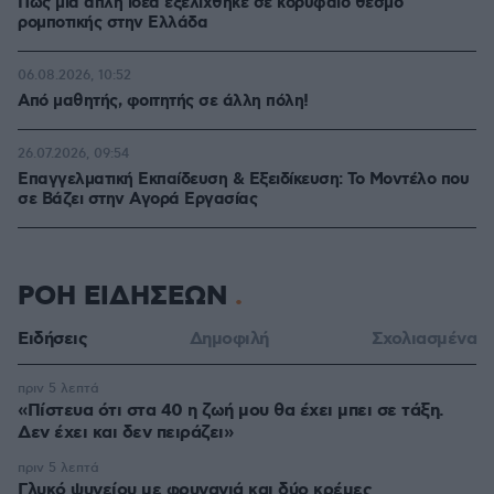
Πώς μια απλή ιδέα εξελίχθηκε σε κορυφαίο θεσμό
ρομποτικής στην Ελλάδα
06.08.2026, 10:52
Από μαθητής, φοιτητής σε άλλη πόλη!
26.07.2026, 09:54
Επαγγελματική Εκπαίδευση & Εξειδίκευση: Το Mοντέλο που
σε Bάζει στην Aγορά Eργασίας
ΡΟΗ ΕΙΔΗΣΕΩΝ
Ειδήσεις
Δημοφιλή
Σχολιασμένα
πριν 5 λεπτά
«Πίστευα ότι στα 40 η ζωή μου θα έχει μπει σε τάξη.
Δεν έχει και δεν πειράζει»
πριν 5 λεπτά
Γλυκό ψυγείου με φρυγανιά και δύο κρέμες