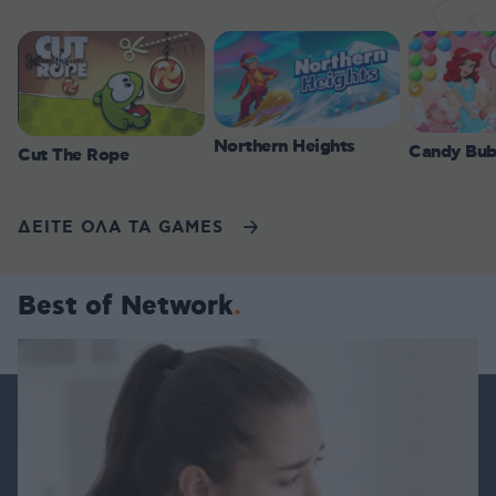
Northern Heights
Candy Bub
Cut The Rope
ΔΕΙΤΕ ΟΛΑ ΤΑ GAMES
Best of Network