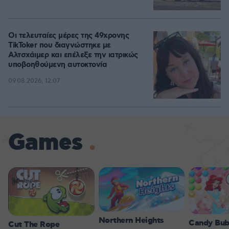
Οι τελευταίες μέρες της 49χρονης
TikToker που διαγνώστηκε με
Αλτσχάιμερ και επέλεξε την ιατρικώς
υποβοηθούμενη αυτοκτονία
09.08.2026, 12:07
Games
Northern Heights
Candy Bub
Cut The Rope