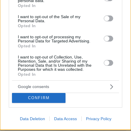
personal data.
grant or deny consent to Google and its third-party tags to
Opted In
use your data for below specified purposes in below Google
consent section.
I want to opt-out of the Sale of my
Personal Data.
Opted In
I want to opt-out of processing my
Personal Data for Targeted Advertising.
Opted In
Loaded
:
100.00%
09.08.2026, 14:15
I want to opt-out of Collection, Use,
Retention, Sale, and/or Sharing of my
Η Πολιτική Αεροπορία διαπίστωσε κενό στον νόμο
Personal Data that Is Unrelated with the
όταν ένας... απίθανος τύπος προσγείωσε το
Purposes for which it was collected.
Opted In
ελικόπτερό του στο Σαρακήνικο με εκατοντάδες
λουόμενους - Παρέμβαση Εισαγγελέα
Google consents
CONFIRM
Data Deletion
Data Access
Privacy Policy