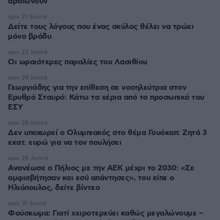
αραιώνουν
πριν 21 λεπτά
Δείτε τους λόγους που ένας σκύλος θέλει να τρώει
μόνο βράδυ
πριν 23 λεπτά
Οι ωραιότερες παραλίες του Λασιθίου
πριν 24 λεπτά
Γεωργιάδης για την επίθεση σε νοσηλεύτρια στον
Ερυθρό Σταυρό: Κάτω τα χέρια από το προσωπικό του
ΕΣΥ
πριν 26 λεπτά
Δεν υποχωρεί ο Ολυμπιακός στο θέμα Γουόκαπ: Ζητά 3
εκατ. ευρώ για να τον πουλήσει
πριν 28 λεπτά
Ανανέωσε ο Πήλιος με την ΑΕΚ μέχρι το 2030: «Σε
αμφισβήτησαν και εσύ απάντησες», του είπε ο
Ηλιόπουλος, δείτε βίντεο
πριν 31 λεπτά
Φούσκωμα: Γιατί χειροτερεύει καθώς μεγαλώνουμε –