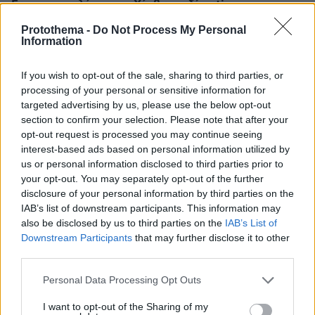
Γαστρεντερολόγος του Χάρβαρντ δίνει tips
αντιμετώπισης
Protothema -
Do Not Process My Personal
Information
ΔΕΙΤΕ ΟΛΕΣ ΤΙΣ ΕΙΔΗΣΕΙΣ
If you wish to opt-out of the sale, sharing to third parties, or
processing of your personal or sensitive information for
targeted advertising by us, please use the below opt-out
section to confirm your selection. Please note that after your
ΤΑ ΠΙΟ ΔΗΜΟΦΙΛΗ
opt-out request is processed you may continue seeing
interest-based ads based on personal information utilized by
us or personal information disclosed to third parties prior to
your opt-out. You may separately opt-out of the further
disclosure of your personal information by third parties on the
IAB’s list of downstream participants. This information may
also be disclosed by us to third parties on the
IAB’s List of
Downstream Participants
that may further disclose it to other
third parties.
Please note that this website/app uses one or more Google
Personal Data Processing Opt Outs
services and may gather and store information including but
not limited to your visit or usage behaviour. You may click to
I want to opt-out of the Sharing of my