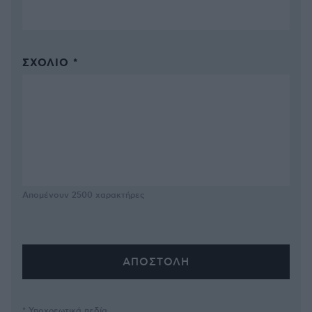
ΣΧΌΛΙΟ *
Απομένουν
2500
χαρακτήρες
* Υποχρεωτικά πεδία