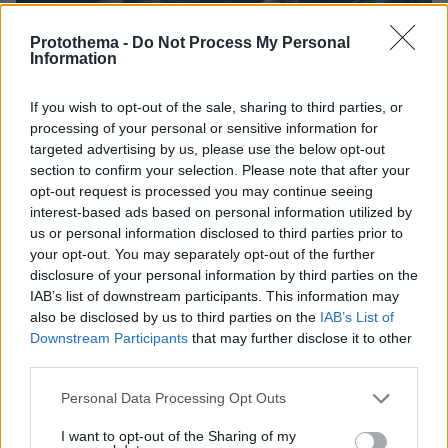
Protothema -
Do Not Process My Personal
Information
If you wish to opt-out of the sale, sharing to third parties, or
processing of your personal or sensitive information for
targeted advertising by us, please use the below opt-out
section to confirm your selection. Please note that after your
opt-out request is processed you may continue seeing
interest-based ads based on personal information utilized by
us or personal information disclosed to third parties prior to
08.06.2026, 11:10
your opt-out. You may separately opt-out of the further
Στον εισαγγελέα ο 37χρονος Παλαιστίνιος της Χαμάς
disclosure of your personal information by third parties on the
που κατηγορείται για σχέδιο τρομοκρατικής επίθεσης,
IAB’s list of downstream participants. This information may
δείτε βίντεο
also be disclosed by us to third parties on the
IAB’s List of
Μεταφέρθηκε από την Κρήτη στην Αθήνα υπό
Downstream Participants
that may further disclose it to other
third parties.
δρακόντεια μέτρα ασφαλείας – Οι Αρχές εξετάζουν
τις επαφές του με μέλη της Χαμάς και τα ευρήματα
Please note that this website/app uses one or more Google
Personal Data Processing Opt Outs
από τις έρευνες σε Άγιο Νικόλαο και Πατήσια
services and may gather and store information including but
not limited to your visit or usage behaviour. You may click to
I want to opt-out of the Sharing of my