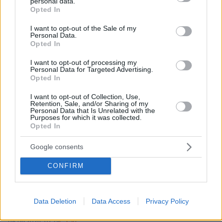
personal data.
grant or deny consent to Google and its third-party tags to
Opted In
use your data for below specified purposes in below Google
consent section.
I want to opt-out of the Sale of my
Personal Data.
Opted In
I want to opt-out of processing my
Personal Data for Targeted Advertising.
Opted In
I want to opt-out of Collection, Use,
Retention, Sale, and/or Sharing of my
Personal Data that Is Unrelated with the
Purposes for which it was collected.
Opted In
Google consents
CONFIRM
Data Deletion
Data Access
Privacy Policy
36
08.06.2026, 07:29