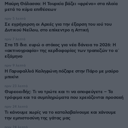
Μαύρη Θάλασσα: Η Τουρκία βάζει «φρένο» στα πλοία
μετά το κύμα επιθέσεων
πριν 5 λεπτά
Σε εγρήγορση οι Αρχές για την έξαρση του ιού του
Δυτικού Νείλου, στο επίκεντρο η Αττική
πριν 7 λεπτά
Στα 15 δισ. ευρώ ο στόχος για νέα δάνεια το 2026: Η
«ακτινογραφία» της κερδοφορίας των τραπεζών το α΄
εξάμηνο
πριν 9 λεπτά
Η Γαρυφαλλιά Καληφώνη πόζαρε στην Πάρο με μαύρο
μπικίνι
πριν 23 λεπτά
Θυρεοειδής: Τι να τρώτε και τι να αποφεύγετε – Τα
τρόφιμα και τα συμπληρώματα που χρειάζονται προσοχή
πριν 24 λεπτά
Τι κάνουμε χωρίς να το καταλαβαίνουμε και χάνουμε
την εμπιστοσύνη της γάτας μας
πριν 24 λεπτά