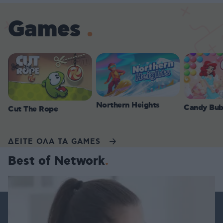
Games
Northern Heights
Candy Bub
Cut The Rope
ΔΕΙΤΕ ΟΛΑ ΤΑ GAMES
Best of Network