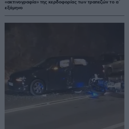
«ακτινογραφία» της κερδοφορίας των τραπεζών το α΄
εξάμηνο