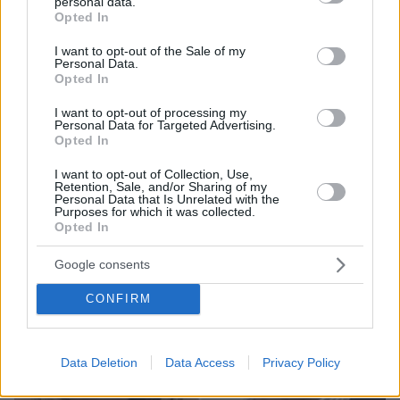
personal data.
grant or deny consent to Google and its third-party tags to
Opted In
use your data for below specified purposes in below Google
consent section.
08.08.2026, 21:43
I want to opt-out of the Sale of my
Personal Data.
Χόρχε Μέσι: Ο εργάτης από το Ροσάριο που πήρε
Opted In
τον 13χρονο Λιονέλ από το χέρι και άλλαξε την
ιστορία του ποδοσφαίρου με μια υπογραφή σε...
I want to opt-out of processing my
Personal Data for Targeted Advertising.
χαρτοπετσέτα
Opted In
I want to opt-out of Collection, Use,
Retention, Sale, and/or Sharing of my
Personal Data that Is Unrelated with the
Purposes for which it was collected.
Opted In
Google consents
CONFIRM
Data Deletion
Data Access
Privacy Policy