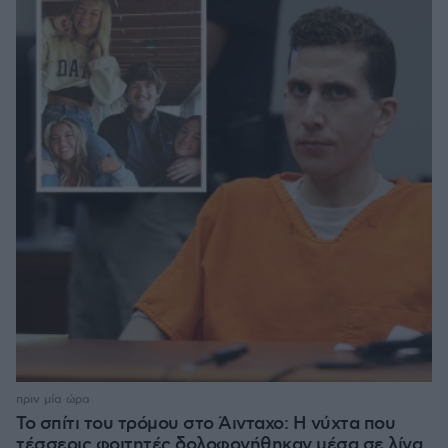
πριν μία ώρα
Το σπίτι του τρόμου στο Άινταχο: Η νύχτα που
τέσσερις φοιτητές δολοφονήθηκαν μέσα σε λίγα