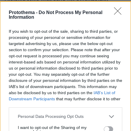
μεταμόρφωσή της από μακιγιέρ
Protothema -
Do Not Process My Personal
Information
Οι πρώτες εικόνες του νέου Canadair
515 που έρχεται Ελλάδα και θα πετά
If you wish to opt-out of the sale, sharing to third parties, or
και νύχτα
processing of your personal or sensitive information for
targeted advertising by us, please use the below opt-out
184
06.08.2026, 10:22
section to confirm your selection. Please note that after your
opt-out request is processed you may continue seeing
Loaded
:
interest-based ads based on personal information utilized by
71.95%
us or personal information disclosed to third parties prior to
«Τα παιδιά έχουν μια μικρή ίωση»: Το
your opt-out. You may separately opt-out of the further
τελευταίο μήνυμα της μητέρας στον
disclosure of your personal information by third parties on the
πρώην σύζυγό της πριν δολοφονήσει
IAB’s list of downstream participants. This information may
τα τέσσερα παιδιά τους
also be disclosed by us to third parties on the
IAB’s List of
Downstream Participants
that may further disclose it to other
66
06.08.2026, 04:44
third parties.
Please note that this website/app uses one or more Google
Personal Data Processing Opt Outs
services and may gather and store information including but
Μυστήριο με το ραντεβού Πεζεσκιάν -
not limited to your visit or usage behaviour. You may click to
I want to opt-out of the Sharing of my
Χαμενεϊ στην Τεχεράνη: Βρέθηκαν σε