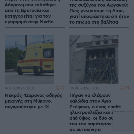
46χρονη που εκδόθηκε
της συζύγου του Αφγανού:
από τη Βρετανία και
Πώς γνωρίσαμε τη Λίσα,
κατηγορείται για τον
γιατί υποψιάστηκα ότι ήταν
εμπρησμό στην Marfin
το πτώμα στη βαλίτσα
2
91
06.08.2026, 12:20
06.08.2026, 12:10
Νεκρός 42χρονος οδηγός
Πήγαν να κλέψουν
μηχανής στη Μύκονο,
καλώδια στον Άγιο
συγκρούστηκε με ΙΧ
Στέφανο, ο ένας έπαθε
ηλεκτροπληξία και έπεσε
από ύψος, οι δύο συνεργοί
του τον παράτησαν νεκρό
σε αυτοκίνητο