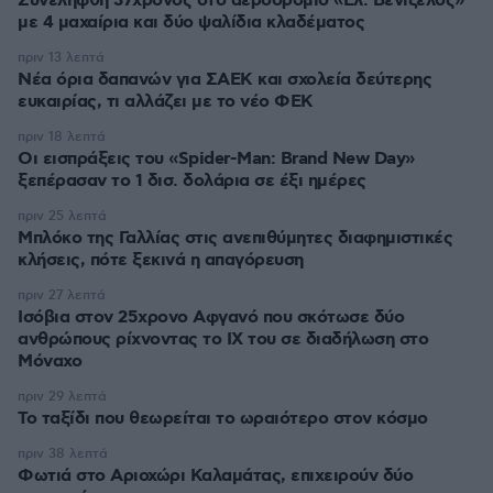
Συνελήφθη 37χρονος στο αεροδρόμιο «Ελ. Βενιζέλος»
με 4 μαχαίρια και δύο ψαλίδια κλαδέματος
πριν 13 λεπτά
Νέα όρια δαπανών για ΣΑΕΚ και σχολεία δεύτερης
ευκαιρίας, τι αλλάζει με το νέο ΦΕΚ
πριν 18 λεπτά
Οι εισπράξεις του «Spider-Man: Brand New Day»
ξεπέρασαν το 1 δισ. δολάρια σε έξι ημέρες
πριν 25 λεπτά
Μπλόκο της Γαλλίας στις ανεπιθύμητες διαφημιστικές
κλήσεις, πότε ξεκινά η απαγόρευση
πριν 27 λεπτά
Ισόβια στον 25χρονο Αφγανό που σκότωσε δύο
ανθρώπους ρίχνοντας το ΙΧ του σε διαδήλωση στο
Μόναχο
πριν 29 λεπτά
Το ταξίδι που θεωρείται το ωραιότερο στον κόσμο
πριν 38 λεπτά
Φωτιά στο Αριοχώρι Καλαμάτας, επιχειρούν δύο