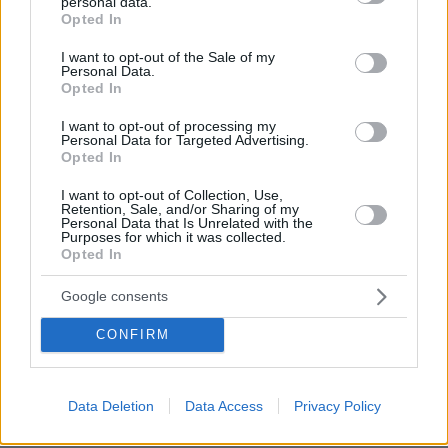
personal data.
grant or deny consent to Google and its third-party tags to
ένα σκοτεινό αυτοκίνητο, άκουγαν,
Opted In
use your data for below specified purposes in below Google
αλλά δεν έβλεπαν ο ένας τον άλλο
consent section.
I want to opt-out of the Sale of my
7
06.08.2026, 13:37
Personal Data.
Opted In
I want to opt-out of processing my
Personal Data for Targeted Advertising.
Κολυμβητής με καρκίνο στον
Opted In
εγκέφαλο ξέσπασε σε κλάματα προς
τον Βρετανό πρωθυπουργό: Ικετεύω
I want to opt-out of Collection, Use,
για τη ζωή όλων μας, ο πόνος είναι
Retention, Sale, and/or Sharing of my
Personal Data that Is Unrelated with the
αφόρητος
Purposes for which it was collected.
Opted In
56
06.08.2026, 11:29
Google consents
Το εξωτικό φρούτο που καλλιεργείται
CONFIRM
μόνο σε ένα ελληνικό νησί
7
06.08.2026, 10:57
Data Deletion
Data Access
Privacy Policy