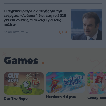
Τι σημαίνει ρήτρα διαφυγής για την
ενέργεια: «Ανάσα» 1 δισ. έως το 2028
για επενδύσεις, τι αλλάζει για τους
πολίτες
34
06.08.2026, 12:56
Games
Northern Heights
Candy Bub
Cut The Rope