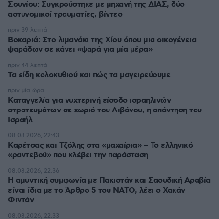
Σουνίου: Συγκρούστηκε με μηχανή της ΔΙΑΣ, δύο
αστυνομικοί τραυματίες, βίντεο
πριν 39 λεπτά
Βοκαριά: Στο λιμανάκι της Χίου όπου μια οικογένεια
ψαράδων σε κάνει «ψαρά για μία μέρα»
πριν 44 λεπτά
Τα είδη κολοκυθιού και πώς τα μαγειρεύουμε
πριν μία ώρα
Καταγγελία για νυχτερινή είσοδο ισραηλινών
στρατευμάτων σε χωριό του Λιβάνου, η απάντηση του
Ισραήλ
08.08.2026, 22:43
Καρέτσας και Τζόλης στα «μαχαίρια» – Το ελληνικό
«ραντεβού» που κλέβει την παράσταση
08.08.2026, 22:36
Η αμυντική συμφωνία με Πακιστάν και Σαουδική Αραβία
είναι ίδια με το Άρθρο 5 του ΝΑΤΟ, λέει ο Χακάν
Φιντάν
08.08.2026, 22:33