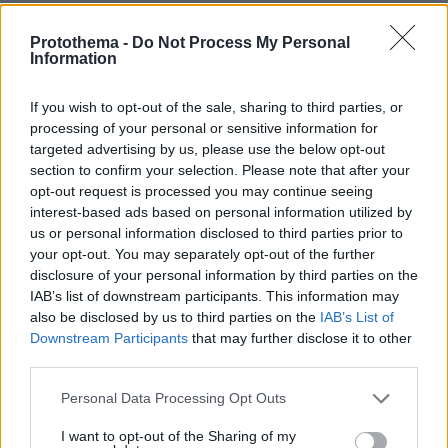
Protothema -
Do Not Process My Personal
Information
Πρωταθλητές
13.05.2026, 01:36
If you wish to opt-out of the sale, sharing to third parties, or
στο να πηγαίνουμε κατόπιν εορτής. Ένα κλιμάκιο για
processing of your personal or sensitive information for
να αλλάξουν το σύστημα των Πανελλαδικών
targeted advertising by us, please use the below opt-out
έφτιαξαν;;
section to confirm your selection. Please note that after your
opt-out request is processed you may continue seeing
ΑΠΑΝΤΗΣΗ
interest-based ads based on personal information utilized by
us or personal information disclosed to third parties prior to
Ντενις
your opt-out. You may separately opt-out of the further
13.05.2026, 03:53
disclosure of your personal information by third parties on the
Σωστος...... Κοντευουν να κλεισουν τα 50 οι
IAB’s list of downstream participants. This information may
πανελληνιες.....
also be disclosed by us to third parties on the
IAB’s List of
ΑΠΑΝΤΗΣΗ
Downstream Participants
that may further disclose it to other
third parties.
Χρήστος
Please note that this website/app uses one or more Google
Personal Data Processing Opt Outs
13.05.2026, 00:53
services and may gather and store information including but
Πόσα πσιδιά έχει το σχολείο,τί να προλάβει να δεί.να
not limited to your visit or usage behaviour. You may click to
I want to opt-out of the Sharing of my