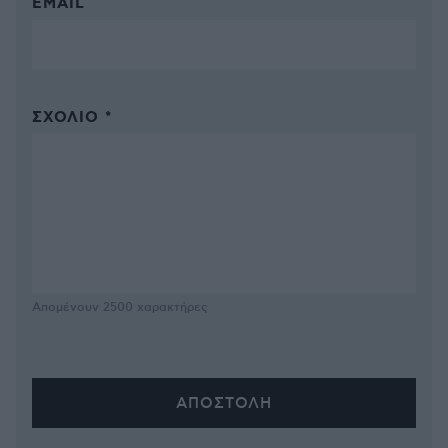
EMAIL
ΣΧΌΛΙΟ *
Απομένουν
2500
χαρακτήρες