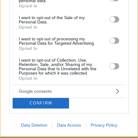
personal data.
μιλήσει να κατσλάβει;.Αυριο είναι τετάρτη,την πέμπτη
grant or deny consent to Google and its third-party tags to
Opted In
use your data for below specified purposes in below Google
είναι μια κανονική μέρα.Ξεχνιούνται όλα;Μάλλον ναί.
consent section.
I want to opt-out of the Sale of my
ΑΠΑΝΤΗΣΗ
Personal Data.
Opted In
Καρεκλοκένταυροι των ανύπαρκτων υππυργείων
I want to opt-out of processing my
Personal Data for Targeted Advertising.
13.05.2026, 00:03
Opted In
Δεν ντρέπονται όλοι αυτοί οι άχρηστοι να
εμφανίζονται στο σχολείο μετά από τέτοια τραγωδία
I want to opt-out of Collection, Use,
? Πού είναι οι απαραίτητοι ψυχολόγοι, μόνιμα και
Retention, Sale, and/or Sharing of my
Personal Data that Is Unrelated with the
εντός του σχολείου, παρόντες και ενεργοί
Purposes for which it was collected.
καθημερινά ? Το έχω ξαναγράψει: οι νέοι θα
Opted In
εξεγερθούν διότι δεν έχουν τίποτα να χάσουν και η
δικαιολογημένη οργή τους θα πέσει επί δικαίωμ και
Google consents
αδίκων. Αλλά τότε θα είναι αργά για όλους μας...
CONFIRM
ΑΠΑΝΤΗΣΗ
Κ.
Data Deletion
Data Access
Privacy Policy
13.05.2026, 00:23
Στο Λύκειο του γιου μου τις προηγούμενες 2