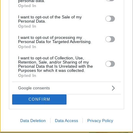
personal data.
69
08.08.2026, 21:22
grant or deny consent to Google and its third-party tags to
Opted In
use your data for below specified purposes in below Google
consent section.
I want to opt-out of the Sale of my
Personal Data.
Opted In
Αντόνιο Μπαντέρας: Ήξερα ότι δεν θα
πέρναγα όλη μου τη ζωή στο
I want to opt-out of processing my
Χόλιγουντ, δεν ήταν γραφτό να
Personal Data for Targeted Advertising.
βρίσκομαι εκεί, αλλά στην πατρίδα
Opted In
μου
I want to opt-out of Collection, Use,
4
08.08.2026, 15:02
Retention, Sale, and/or Sharing of my
Personal Data that Is Unrelated with the
Purposes for which it was collected.
Opted In
Οι «Πράσινες Μπότες»: 30 χρόνια
μετά, το Έβερεστ μπορεί να δώσει
Google consents
πίσω έναν από τους νεκρούς του
10
08.08.2026, 21:49
CONFIRM
Data Deletion
Data Access
Privacy Policy
«Μαύρος χρυσός» $1 τρισ. πίσω από