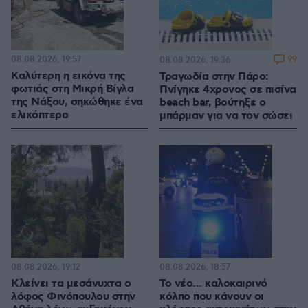
08.08.2026, 19:57
99
08.08.2026, 19:36
Καλύτερη η εικόνα της
Τραγωδία στην Πάρο:
φωτιάς στη Μικρή Βίγλα
Πνίγηκε 4χρονος σε πισίνα
της Νάξου, σηκώθηκε ένα
beach bar, βούτηξε ο
ελικόπτερο
μπάρμαν για να τον σώσει
08.08.2026, 19:12
08.08.2026, 18:57
Κλείνει τα μεσάνυχτα ο
Το νέο... καλοκαιρινό
λόφος Φινόπουλου στην
κόλπο που κάνουν οι