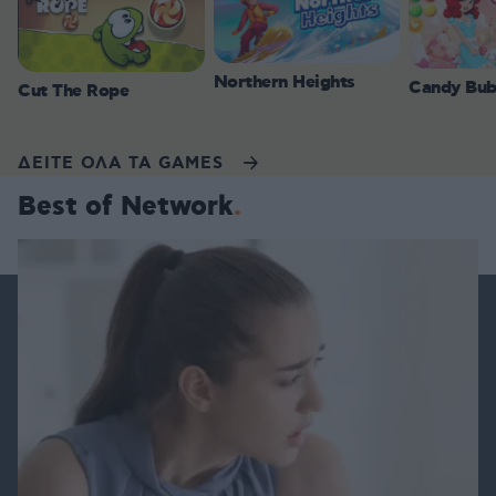
Northern Heights
Candy Bub
Cut The Rope
ΔΕΙΤΕ ΟΛΑ ΤΑ GAMES
Best of Network