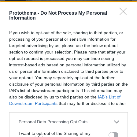
Protothema -
Do Not Process My Personal
08.08.2026, 21:43
Information
Χόρχε Μέσι: Ο εργάτης από το Ροσάριο που πήρε
τον 13χρονο Λιονέλ από το χέρι και άλλαξε την
If you wish to opt-out of the sale, sharing to third parties, or
ιστορία του ποδοσφαίρου με μια υπογραφή σε...
processing of your personal or sensitive information for
χαρτοπετσέτα
targeted advertising by us, please use the below opt-out
section to confirm your selection. Please note that after your
Εγκαταλείπει το κόμμα Καρυστιανού
opt-out request is processed you may continue seeing
και ο επιχειρηματίας Νίκος
interest-based ads based on personal information utilized by
Μπρουτζάκης: Καταγγέλλει κλειστή
us or personal information disclosed to third parties prior to
κάστα, «λένε προδότες και
your opt-out. You may separately opt-out of the further
πληρωμένους όσους αποχωρούν»
disclosure of your personal information by third parties on the
IAB’s list of downstream participants. This information may
260
08.08.2026, 18:48
also be disclosed by us to third parties on the
IAB’s List of
Downstream Participants
that may further disclose it to other
third parties.
Για ανθρωποκτονία από αμέλεια
κατηγορούνται οι γονείς του 4χρονου
Please note that this website/app uses one or more Google
Personal Data Processing Opt Outs
και ο ιδιοκτήτης του beach bar στην
services and may gather and store information including but
Πάρο: Πώς έγινε η τραγωδία
not limited to your visit or usage behaviour. You may click to
I want to opt-out of the Sharing of my