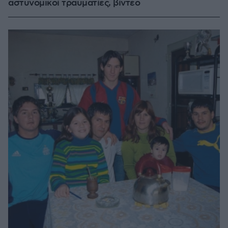
αστυνομικοί τραυματίες, βίντεο