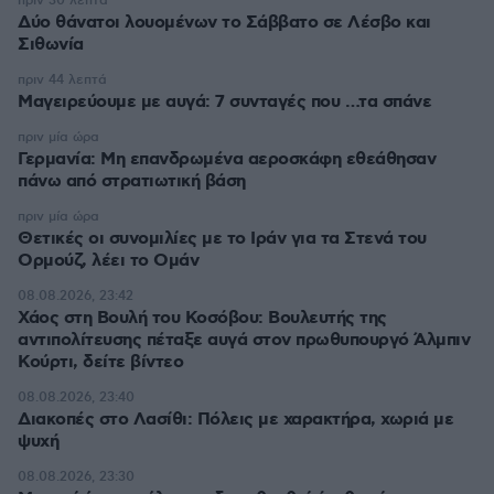
πριν 30 λεπτά
Δύο θάνατοι λουομένων το Σάββατο σε Λέσβο και
Σιθωνία
πριν 44 λεπτά
Μαγειρεύουμε με αυγά: 7 συνταγές που …τα σπάνε
πριν μία ώρα
Γερμανία: Μη επανδρωμένα αεροσκάφη εθεάθησαν
πάνω από στρατιωτική βάση
πριν μία ώρα
Θετικές οι συνομιλίες με το Ιράν για τα Στενά του
Ορμούζ, λέει το Ομάν
08.08.2026, 23:42
Χάος στη Βουλή του Κοσόβου: Βουλευτής της
αντιπολίτευσης πέταξε αυγά στον πρωθυπουργό Άλμπιν
Κούρτι, δείτε βίντεο
08.08.2026, 23:40
Διακοπές στο Λασίθι: Πόλεις με χαρακτήρα, χωριά με
ψυχή
08.08.2026, 23:30