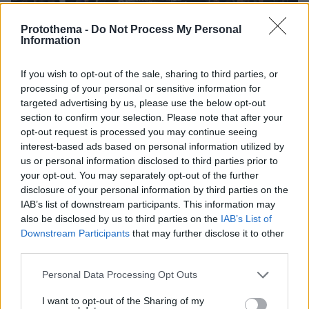
Protothema -
Do Not Process My Personal
Information
If you wish to opt-out of the sale, sharing to third parties, or
processing of your personal or sensitive information for
targeted advertising by us, please use the below opt-out
section to confirm your selection. Please note that after your
opt-out request is processed you may continue seeing
interest-based ads based on personal information utilized by
15
28.03.2026, 01:18
us or personal information disclosed to third parties prior to
Αντιπολεμικό συλλαλητήριο στο Σύνταγμα και πορεία
your opt-out. You may separately opt-out of the further
στην πρεσβεία των ΗΠΑ, δείτε φωτογραφίες
disclosure of your personal information by third parties on the
IAB’s list of downstream participants. This information may
Συμμετείχαν σωματεία και φορείς – Συνάντηση με
also be disclosed by us to third parties on the
IAB’s List of
τον υφυπουργό Οικονομικών και έντονες
Downstream Participants
that may further disclose it to other
αντιδράσεις για τις δαπάνες εξοπλισμών
third parties.
Please note that this website/app uses one or more Google
Personal Data Processing Opt Outs
services and may gather and store information including but
not limited to your visit or usage behaviour. You may click to
I want to opt-out of the Sharing of my