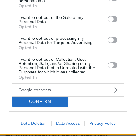
personal data.
grant or deny consent to Google and its third-party tags to
Opted In
use your data for below specified purposes in below Google
consent section.
I want to opt-out of the Sale of my
Personal Data.
Opted In
I want to opt-out of processing my
Personal Data for Targeted Advertising.
Opted In
I want to opt-out of Collection, Use,
Retention, Sale, and/or Sharing of my
Personal Data that Is Unrelated with the
Purposes for which it was collected.
Opted In
Google consents
CONFIRM
69
24.03.2026, 11:09
Data Deletion
Data Access
Privacy Policy
Όλα όσα έγιναν στη μαθητική παρέλαση της 25ης
Μαρτίου: Τσολιάδες, παραδοσιακές φορεσιές και σκύλοι