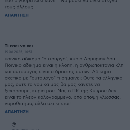
που σίγουρα έχει κάνει . Να μάθει να δίνει στεγνά
τους άλλους
ΑΠΑΝΤΗΣΗ
Τι παει να πει
19.06.2025, 14:51
ποινικο αδικημα "αυτουργο", κυρια Λαμπριανιδου.
Ποινικο αδικημα ειναι η κλοπη, η ανθρωποκτονια κλπ
και αυτουργος ειναι ο δραστης αυτων. Αδικημα
σχετικα με "αυτουργο" τι σημαινει; Ουτε τα ελληνικα
μας, ουτε τα νομικα μας θα μας κανετε να
ξεχασουμε, κυρια μου. Ναι, ο ΠΚ της Κυπρου δεν
ειναι το πλεον καλογραμμενο, απο αποψη γλωσσας,
νομοθετημα, αλλα οχι κι ετσι!
ΑΠΑΝΤΗΣΗ
@