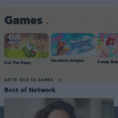
Games
Northern Heights
Candy Bub
Cut The Rope
ΔΕΙΤΕ ΟΛΑ ΤΑ GAMES
Best of Network