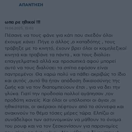
ΑΠΑΝΤΗΣΗ
ωπα ρε ηθικοί !!!
19.06.2025, 15:03
Πέσανε να τους φάνε για κάτι που σχεδόν όλοι
έχουμε κάνει .Πήγε ο άλλος ,ο καταδότης , τους
τράβηξε με το κινητό, έχουν βρει όλοι οι κομπλεξικοί
κινητά και τραβάνε τα πάντα , και τους διαλύει
επαγγελματικά αλλά και προσωπικά αφού μπορεί
αυτό να τους διαλύσει τα σπίτια εφόσον είναι
παντρεμένοι .Θα χαρώ πολύ να πάθει ακριβώς το ίδιο
και αυτός ,αυτό θα ήταν απόδοση δικαιοσύνης της
ζωής και να τον διαπομπεύουν έτσι , για να δει την
γλύκα. Γιατί την προδοσία πολλοί αγάπησαν ,τον
προδότη κανείς. Και όλοι οι υπόλοιποι οι άγιοι ,οι
ηθικότατοι, οι ακέραιοι πέφτουν από τα σύννεφα και
ανακινούν το θέμα τόσες μέρες τώρα. Ελπίζω οι
συνάδελφοι των αστυνομικών να μάθουν το όνομα
του ρουφ και να τον ξεσκονίσουν για παρανομίες