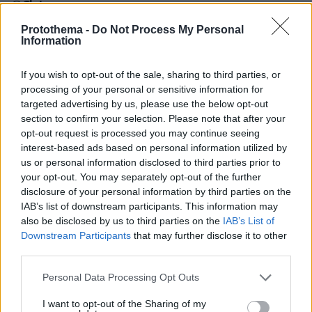
@Chris
19.06.2025, 15:06
Protothema -
Do Not Process My Personal
Φιλε, δεν ειναι η πρωτη φορα που αποδεικνυεσαι
Information
λιγος. Δεν χρειαζετσι να συνεχιζεις. Ρωτας ποιον
εβλαψαν; Το δημοσιο συμφερον το γνωριζεις ως
If you wish to opt-out of the sale, sharing to third parties, or
εννοια; Πληρωνονταν για να ασκουν το καθηκον
processing of your personal or sensitive information for
τους, οχι για να ερωτοτροπουν. Για κλονισμο της
targeted advertising by us, please use the below opt-out
εμπιστοσυνης του κοινου στην Αστυνομια εχεις
section to confirm your selection. Please note that after your
ξανακουσει; Για ασεμνες πραξεις; Τι να σου εξηγει
opt-out request is processed you may continue seeing
κανεις, αφου, επαναλαμβανω εισαι λιγος!
interest-based ads based on personal information utilized by
us or personal information disclosed to third parties prior to
ΑΠΑΝΤΗΣΗ
your opt-out. You may separately opt-out of the further
disclosure of your personal information by third parties on the
Chris
IAB’s list of downstream participants. This information may
19.06.2025, 15:43
also be disclosed by us to third parties on the
IAB’s List of
Κι εσύ, που είσαι ο πολλής, μπορείς να μου πεις
Downstream Participants
that may further disclose it to other
γιατί όλο αυτό γίνεται δημόσια; Υπηρεσιακά ή
third parties.
κεκλεισμένων των θυρών δεν μπορούν να
επιβληθούν ποινές; Κουτσομπόλης είσαι; Ή
Please note that this website/app uses one or more Google
Personal Data Processing Opt Outs
οπαδός λαϊκών δικαστηρίων; Οι άνθρωποι αυτοί
services and may gather and store information including but
δεν έχουν οικογένειες;
not limited to your visit or usage behaviour. You may click to
I want to opt-out of the Sharing of my