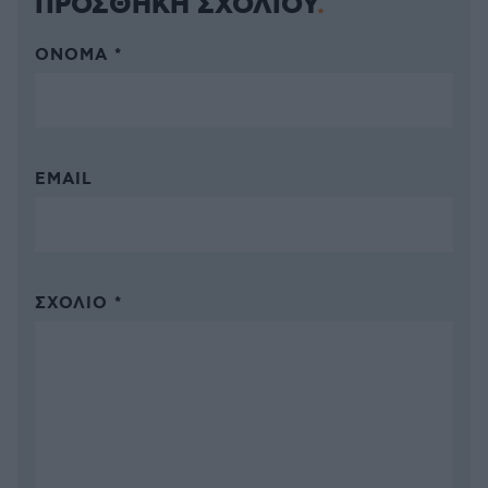
ΠΡΟΣΘΗΚΗ ΣΧΟΛΙΟΥ
ΌΝΟΜΑ *
EMAIL
ΣΧΌΛΙΟ *