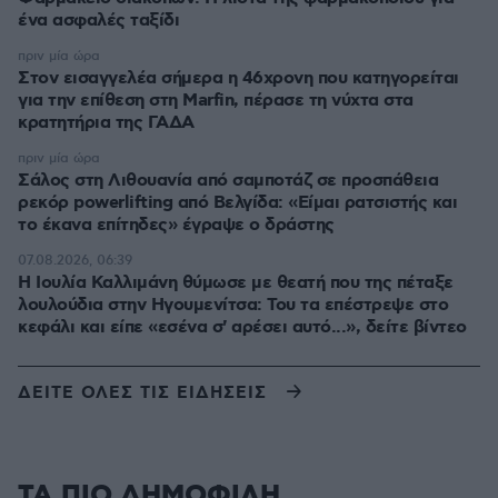
ένα ασφαλές ταξίδι
πριν μία ώρα
Στον εισαγγελέα σήμερα η 46χρονη που κατηγορείται
για την επίθεση στη Marfin, πέρασε τη νύχτα στα
κρατητήρια της ΓΑΔΑ
πριν μία ώρα
Σάλος στη Λιθουανία από σαμποτάζ σε προσπάθεια
ρεκόρ powerlifting από Βελγίδα: «Είμαι ρατσιστής και
το έκανα επίτηδες» έγραψε ο δράστης
07.08.2026, 06:39
Η Ιουλία Καλλιμάνη θύμωσε με θεατή που της πέταξε
λουλούδια στην Ηγουμενίτσα: Του τα επέστρεψε στο
κεφάλι και είπε «εσένα σ' αρέσει αυτό...», δείτε βίντεο
ΔΕΙΤΕ ΟΛΕΣ ΤΙΣ ΕΙΔΗΣΕΙΣ
ΤΑ ΠΙΟ ΔΗΜΟΦΙΛΗ