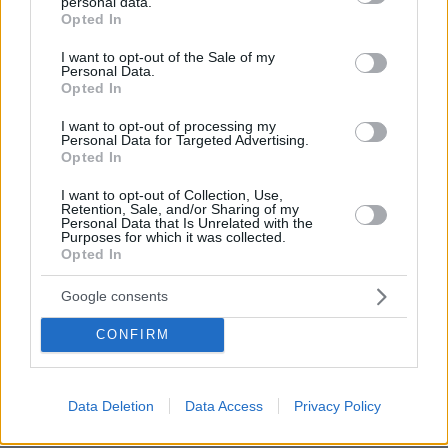
personal data.
grant or deny consent to Google and its third-party tags to
ΑΠΑΝΤΗΣΗ
Opted In
use your data for below specified purposes in below Google
consent section.
Inlet
I want to opt-out of the Sale of my
Personal Data.
20.06.2025, 08:35
Opted In
Εδώ δεν το σκέφτηκαν αυτοί... εμείς γιατί να το
σκεφτούμε;
I want to opt-out of processing my
Personal Data for Targeted Advertising.
ΑΠΑΝΤΗΣΗ
Opted In
Chris
I want to opt-out of Collection, Use,
Retention, Sale, and/or Sharing of my
20.06.2025, 11:59
Personal Data that Is Unrelated with the
Purposes for which it was collected.
Δεν ήταν σε κάποια πλατεία. Ούτε σε δρόμο,
Opted In
ούτε σε γειτονιά, για να εκθέσουν δημόσια τις
οικογένειές τους. Χωράφια βλέπω. Το να φέρει
Google consents
λοιπόν κάποιος μία πράξη, που γινόταν
απόμερα, στην κοινή θέα, πως τον κάνει
CONFIRM
καλύτερο άνθρωπο; Μου θυμίζει εποχές, όπου
η μοιχεία ήταν αδίκημα, κι έπιαναν τους
μοιχούς επ' αυτοφόρω και τους πήγαιναν
Data Deletion
Data Access
Privacy Policy
γυμνούς, τυλιγμένους μόνο με ένα σεντόνι,
στο αστυνομικό τμήμα.