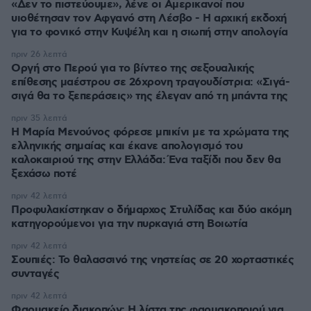
«Δεν το πιστεύουμε», λένε οι Αμερικανοί που
υιοθέτησαν τον Αφγανό στη Λέσβο - Η αρχική εκδοχή
για το φονικό στην Κυψέλη και η σιωπή στην απολογία
πριν 26 λεπτά
Οργή στο Περού για το βίντεο της σεξουαλικής
επίθεσης μαέστρου σε 26χρονη τραγουδίστρια: «Σιγά-
σιγά θα το ξεπεράσεις» της έλεγαν από τη μπάντα της
πριν 35 λεπτά
Η Μαρία Μενούνος φόρεσε μπικίνι με τα χρώματα της
ελληνικής σημαίας και έκανε απολογισμό του
καλοκαιριού της στην Ελλάδα: Ένα ταξίδι που δεν θα
ξεχάσω ποτέ
πριν 42 λεπτά
Προφυλακίστηκαν ο δήμαρχος Στυλίδας και δύο ακόμη
κατηγορούμενοι για την πυρκαγιά στη Βοιωτία
πριν 42 λεπτά
Σουπιές: Το θαλασσινό της νηστείας σε 20 χορταστικές
συνταγές
πριν 42 λεπτά
Φαρμακείο διακοπών: Η λίστα της φαρμακοποιού για