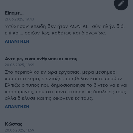
Είπαμε...
21.06.2025, 19:43
'Ατύχησαν' επειδή δεν ήταν ΛΟΑΤΚΙ... σύν, πλήν, διά,
επί και... οριζοντίως, καθέτως και διαγωνίως.
ΑΠΑΝΤΗΣΗ
Αντε ρε, ειναι ανθρωποι κι αυτοι;
20.06.2025, 18:21
Στο περιπολικο εν ωρα εργασιας, μερα μεσημερι
χυμα στο κυμα, ε ενταξει, τα ηθελαν και τα επαθαν.
Ελπιζω ο τυπος που δημοσιοποιησε το βιντεο να ειναι
χαρουμενος, που οχι μονο εχασαν τις δουλειες τους
αλλα διελυσε και τις οικογενειες τους.
ΑΠΑΝΤΗΣΗ
Κώστας
20.06.2025, 11:59