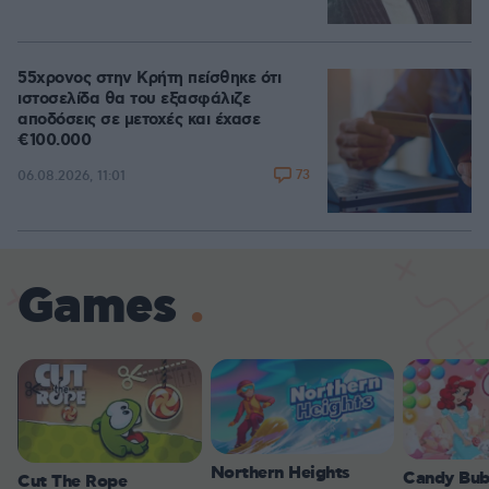
55χρονος στην Κρήτη πείσθηκε ότι
ιστοσελίδα θα του εξασφάλιζε
αποδόσεις σε μετοχές και έχασε
€100.000
73
06.08.2026, 11:01
Games
Northern Heights
Candy Bub
Cut The Rope