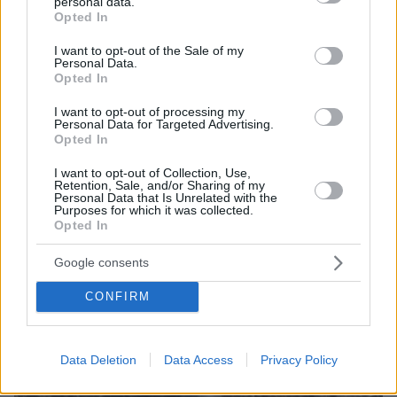
personal data.
Tο «άγνωστο» λιμάνι της Χίου με το νόστιμο φαγητό και
grant or deny consent to Google and its third-party tags to
Opted In
τη μουσική
use your data for below specified purposes in below Google
consent section.
I want to opt-out of the Sale of my
Personal Data.
ΔΕΙΤΕ ΟΛΕΣ ΤΙΣ ΕΙΔΗΣΕΙΣ
Opted In
I want to opt-out of processing my
Personal Data for Targeted Advertising.
Opted In
ΤΑ ΠΙΟ ΔΗΜΟΦΙΛΗ
I want to opt-out of Collection, Use,
Retention, Sale, and/or Sharing of my
Personal Data that Is Unrelated with the
Purposes for which it was collected.
Opted In
Google consents
CONFIRM
Data Deletion
Data Access
Privacy Policy