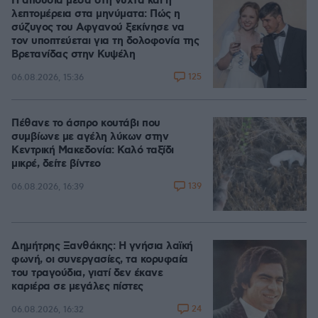
Η απουσία μέσα στη νύχτα και η
λεπτομέρεια στα μηνύματα: Πώς η
σύζυγος του Αφγανού ξεκίνησε να
τον υποπτεύεται για τη δολοφονία της
Βρετανίδας στην Κυψέλη
125
06.08.2026, 15:36
Πέθανε το άσπρο κουτάβι που
συμβίωνε με αγέλη λύκων στην
Κεντρική Μακεδονία: Καλό ταξίδι
μικρέ, δείτε βίντεο
139
06.08.2026, 16:39
Δημήτρης Ξανθάκης: Η γνήσια λαϊκή
φωνή, οι συνεργασίες, τα κορυφαία
του τραγούδια, γιατί δεν έκανε
καριέρα σε μεγάλες πίστες
24
06.08.2026, 16:32