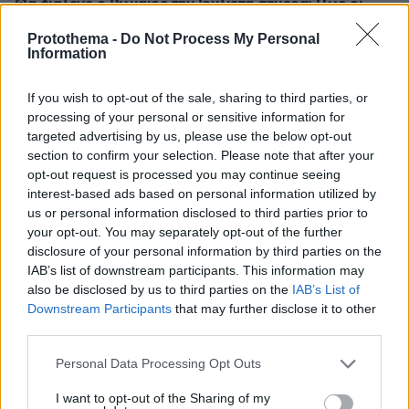
Θα διάλεγε ο Ρωμαίος την Ιουλιέτα σήμερα; Πώς οι
εφαρμογές αλλάζουν την εικόνα του έρωτα
Protothema -
Do Not Process My Personal
πριν 14 λεπτά
Information
Υπέκυψε στα τραύματά του ο 35χρονος που είχε
τροχαίο με αγριογούρουνο στην Εύβοια
If you wish to opt-out of the sale, sharing to third parties, or
processing of your personal or sensitive information for
πριν 15 λεπτά
Polpo: O Νίκος Κατσικάκης έφερε τη θάλασσα στη
targeted advertising by us, please use the below opt-out
λαχαναγορά τού Ρέντη
section to confirm your selection. Please note that after your
opt-out request is processed you may continue seeing
πριν 18 λεπτά
interest-based ads based on personal information utilized by
Η απόδραση της Αμαλίας Κωστοπούλου στο Κάπρι και η
us or personal information disclosed to third parties prior to
βόλτα με σκάφος
your opt-out. You may separately opt-out of the further
πριν 21 λεπτά
disclosure of your personal information by third parties on the
Έκρηξη σε λεωφορείο σε πόλη κοντά στην Δαμασκό,
IAB’s list of downstream participants. This information may
αναφορές για πολλούς νεκρούς και τραυματίες
also be disclosed by us to third parties on the
IAB’s List of
Downstream Participants
that may further disclose it to other
πριν 21 λεπτά
third parties.
Βοζίνια: Αλεξιπτωτιστής παρέδωσε την φανέλα της
Κόλο Κόλο στον διεθνή τερματοφύλακα της ομάδας της
Please note that this website/app uses one or more Google
Personal Data Processing Opt Outs
Χιλής, βίντεο
services and may gather and store information including but
not limited to your visit or usage behaviour. You may click to
I want to opt-out of the Sharing of my
πριν 25 λεπτά