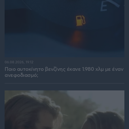
06.08.2026, 19:12
Ποιο αυτοκίνητο βενζίνης έκανε 1.980 χλμ με έναν
ανεφοδιασμό;