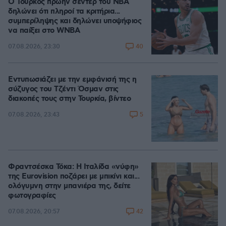
Ο Τούρκος πρώην σέντερ του NBA
δηλώνει ότι πληροί τα κριτήρια...
συμπερίληψης και δηλώνει υποψήφιος
να παίξει στο WNBA
40
07.08.2026, 23:30
Εντυπωσιάζει με την εμφάνισή της η
σύζυγος του Τζέντι Όσμαν στις
διακοπές τους στην Τουρκία, βίντεο
5
07.08.2026, 23:43
Φραντσέσκα Τόκα: Η Ιταλίδα «νύφη»
της Eurovision ποζάρει με μπικίνι και...
ολόγυμνη στην μπανιέρα της, δείτε
φωτογραφίες
42
07.08.2026, 20:57