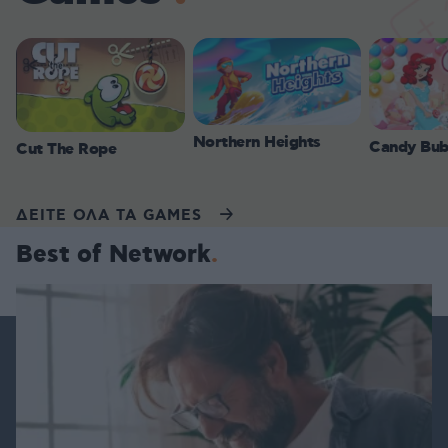
Northern Heights
Candy Bub
Cut The Rope
ΔΕΙΤΕ ΟΛΑ ΤΑ GAMES
Best of Network