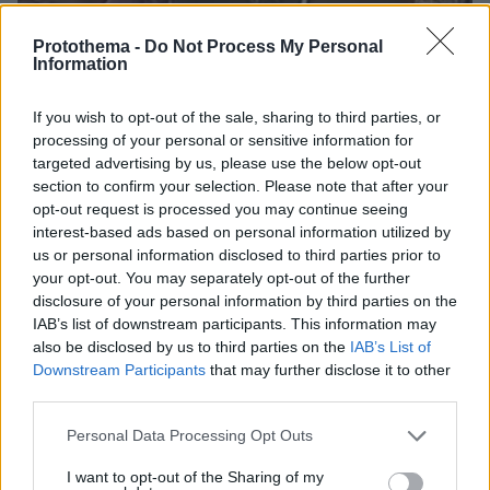
Protothema -
Do Not Process My Personal
Information
If you wish to opt-out of the sale, sharing to third parties, or
processing of your personal or sensitive information for
targeted advertising by us, please use the below opt-out
section to confirm your selection. Please note that after your
opt-out request is processed you may continue seeing
interest-based ads based on personal information utilized by
us or personal information disclosed to third parties prior to
your opt-out. You may separately opt-out of the further
disclosure of your personal information by third parties on the
IAB’s list of downstream participants. This information may
also be disclosed by us to third parties on the
IAB’s List of
Downstream Participants
that may further disclose it to other
07.08.2026, 18:22
third parties.
«Πόσα θέλεις για το κορίτσι;»: Τουρίστας στην
Please note that this website/app uses one or more Google
Κρήτη ζητά... τιμή για να ασελγήσει σε ανήλικη, τι
Personal Data Processing Opt Outs
services and may gather and store information including but
καταγγέλλει ο ιδιοκτήτης επιχείρησης
not limited to your visit or usage behaviour. You may click to
I want to opt-out of the Sharing of my