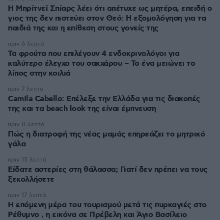
Η Μπρίτνεϊ Σπίαρς λέει ότι απέτυχε ως μητέρα, επειδή ο
γιος της δεν πιστεύει στον Θεό: Η εξομολόγηση για τα
παιδιά της και η επίθεση στους γονείς της
πριν 6 λεπτά
Τα φρούτα που επιλέγουν 4 ενδοκρινολόγοι για
καλύτερο έλεγχο του σακχάρου – Το ένα μειώνει το
λίπος στην κοιλιά
πριν 7 λεπτά
Camila Cabello: Επέλεξε την Ελλάδα για τις διακοπές
της και τα beach look της είναι έμπνευση
πριν 8 λεπτά
Πώς η διατροφή της νέας μαμάς επηρεάζει το μητρικό
γάλα
πριν 15 λεπτά
Είδατε αστερίες στη θάλασσα; Γιατί δεν πρέπει να τους
ξεκολλήσετε
πριν 17 λεπτά
Η επόμενη μέρα του τουρισμού μετά τις πυρκαγιές στο
Ρέθυμνο , η εικόνα σε Πρέβελη και Άγιο Βασίλειο