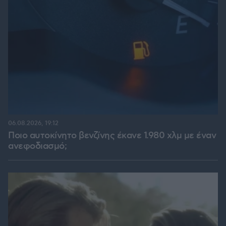
06.08.2026, 19:12
Ποιο αυτοκίνητο βενζίνης έκανε 1.980 χλμ με έναν
ανεφοδιασμό;