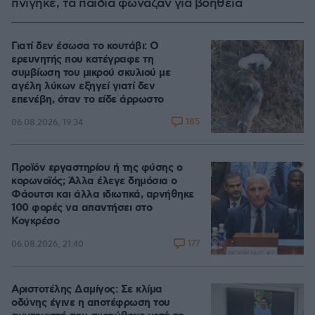
πνίγηκε, τα παιδιά φώναζαν για βοήθεια
Γιατί δεν έσωσα το κουτάβι: Ο
ερευνητής που κατέγραφε τη
συμβίωση του μικρού σκυλιού με
αγέλη λύκων εξηγεί γιατί δεν
επενέβη, όταν το είδε άρρωστο
185
06.08.2026, 19:34
Προϊόν εργαστηρίου ή της φύσης ο
κορωνοϊός; Άλλα έλεγε δημόσια ο
Φάουτσι και άλλα ιδιωτικά, αρνήθηκε
100 φορές να απαντήσει στο
Κογκρέσο
177
06.08.2026, 21:40
Αριστοτέλης Δαμίγος: Σε κλίμα
οδύνης έγινε η αποτέφρωση του