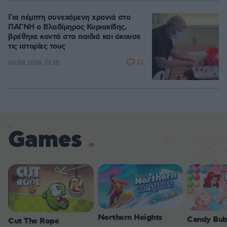
Για πέμπτη συνεχόμενη χρονιά στο
ΠΑΓΝΗ ο Βλαδίμηρος Κυριακίδης,
βρέθηκε κοντά στα παιδιά και άκουσε
τις ιστορίες τους
22
06.08.2026, 17:38
Games
Northern Heights
Candy Bub
Cut The Rope