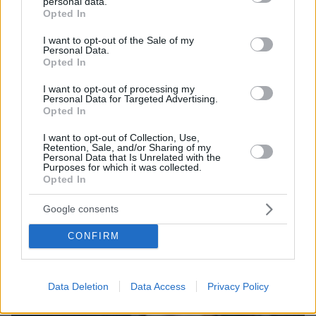
personal data.
εκδοχή για το φονικό στην Κυψέλη και η σιωπή στην
grant or deny consent to Google and its third-party tags to
Opted In
απολογία
use your data for below specified purposes in below Google
consent section.
I want to opt-out of the Sale of my
Personal Data.
ΔΕΙΤΕ ΟΛΕΣ ΤΙΣ ΕΙΔΗΣΕΙΣ
Opted In
I want to opt-out of processing my
Personal Data for Targeted Advertising.
ΤΑ ΠΙΟ ΔΗΜΟΦΙΛΗ
Opted In
I want to opt-out of Collection, Use,
Retention, Sale, and/or Sharing of my
Personal Data that Is Unrelated with the
Purposes for which it was collected.
Opted In
Google consents
CONFIRM
Data Deletion
Data Access
Privacy Policy