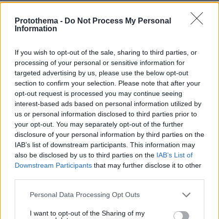
λύκους στην Κεντρική Μακεδονία - Γιατί δεν
περισυνελέγη
Protothema -
Do Not Process My Personal
Information
πριν 25 λεπτά
Μπορεί ο γιος του Χατζιδάκι να απαγορεύσει στον
Μητσιά να τραγουδάει τον «Γιάννη τον φονιά»; Πού
If you wish to opt-out of the sale, sharing to third parties, or
σταματάει ο νόμος για τα πνευματικά δικαιώματα
processing of your personal or sensitive information for
targeted advertising by us, please use the below opt-out
πριν 27 λεπτά
section to confirm your selection. Please note that after your
Πετρέλαιο: Πιάνει και πάλι τα 83 δολάρια το Brent
opt-out request is processed you may continue seeing
μετά το σχέδιο του Ιράν για τα Στενά του Ορμούζ
interest-based ads based on personal information utilized by
πριν 29 λεπτά
us or personal information disclosed to third parties prior to
Μαθητής άνοιξε πυρ μέσα σε σχολείο στην
your opt-out. You may separately opt-out of the further
Ταϊλάνδη, τουλάχιστον ένας νεκρός
disclosure of your personal information by third parties on the
IAB’s list of downstream participants. This information may
πριν μία ώρα
also be disclosed by us to third parties on the
IAB’s List of
Το νέο σχέδιο για τη βιομηχανία: Οι
Downstream Participants
that may further disclose it to other
μεταρρυθμίσεις, οι επενδύσεις και οι νέες
προτεραιότητες
third parties.
πριν μία ώρα
Please note that this website/app uses one or more Google
Personal Data Processing Opt Outs
«Δεν το πιστεύουμε», λένε οι Αμερικανοί που
services and may gather and store information including but
υιοθέτησαν τον Αφγανό στη Λέσβο - Η αρχική
not limited to your visit or usage behaviour. You may click to
I want to opt-out of the Sharing of my