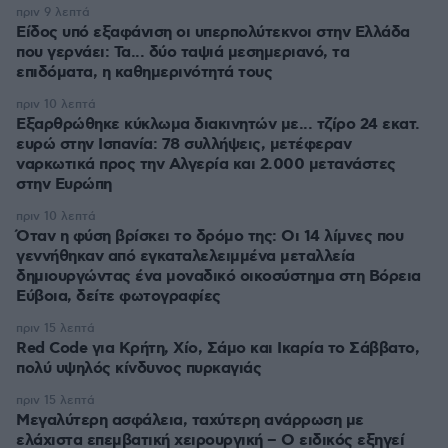
πριν 9 λεπτά
Είδος υπό εξαφάνιση οι υπερπολύτεκνοι στην Ελλάδα
που γερνάει: Τα... δύο ταψιά μεσημεριανό, τα
επιδόματα, η καθημερινότητά τους
πριν 10 λεπτά
Εξαρθρώθηκε κύκλωμα διακινητών με... τζίρο 24 εκατ.
ευρώ στην Ισπανία: 78 συλλήψεις, μετέφεραν
ναρκωτικά προς την Αλγερία και 2.000 μετανάστες
στην Ευρώπη
πριν 10 λεπτά
Όταν η φύση βρίσκει το δρόμο της: Οι 14 λίμνες που
γεννήθηκαν από εγκαταλελειμμένα μεταλλεία
δημιουργώντας ένα μοναδικό οικοσύστημα στη Βόρεια
Εύβοια, δείτε φωτογραφίες
πριν 15 λεπτά
Red Code για Κρήτη, Χίο, Σάμο και Ικαρία το Σάββατο,
πολύ υψηλός κίνδυνος πυρκαγιάς
πριν 15 λεπτά
Μεγαλύτερη ασφάλεια, ταχύτερη ανάρρωση με
ελάχιστα επεμβατική χειρουργική – Ο ειδικός εξηγεί