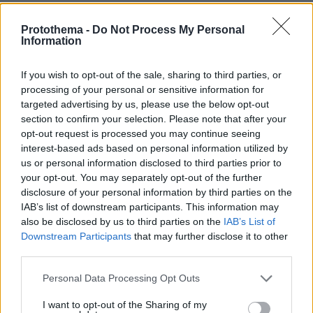
πριν 23 λεπτά
Protothema -
Do Not Process My Personal
Face Mapping: Τι σημαίνουν τα σπυράκια σε
Information
συγκεκριμένα σημεία του προσώπου;
πριν 27 λεπτά
If you wish to opt-out of the sale, sharing to third parties, or
Απεγκλωβισμός τραυματισμένου 18χρονου Ρουμάνου
processing of your personal or sensitive information for
από δύσβατο σημείο στη Θάσο
targeted advertising by us, please use the below opt-out
πριν 32 λεπτά
section to confirm your selection. Please note that after your
Ένοπλοι αυτονομιστές απειλούν τουρίστες και
opt-out request is processed you may continue seeing
αγοραστές κατοικιών στην Κορσική: «Μείνετε στα
interest-based ads based on personal information utilized by
σπίτια σας», δείτε βίντεο
us or personal information disclosed to third parties prior to
your opt-out. You may separately opt-out of the further
disclosure of your personal information by third parties on the
ΔΕΙΤΕ ΟΛΕΣ ΤΙΣ ΕΙΔΗΣΕΙΣ
IAB’s list of downstream participants. This information may
also be disclosed by us to third parties on the
IAB’s List of
Downstream Participants
that may further disclose it to other
third parties.
ΤΑ ΠΙΟ ΔΗΜΟΦΙΛΗ
Please note that this website/app uses one or more Google
Personal Data Processing Opt Outs
services and may gather and store information including but
not limited to your visit or usage behaviour. You may click to
I want to opt-out of the Sharing of my