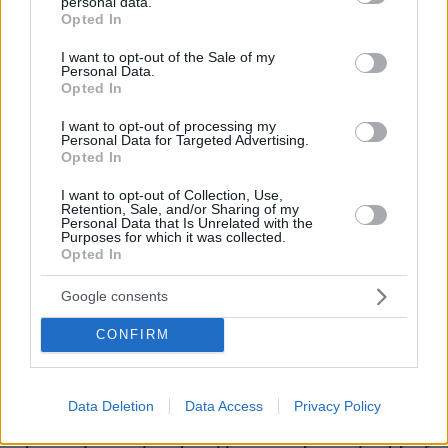
personal data.
grant or deny consent to Google and its third-party tags to
Opted In
use your data for below specified purposes in below Google
consent section.
I want to opt-out of the Sale of my
Personal Data.
Opted In
I want to opt-out of processing my
Personal Data for Targeted Advertising.
Opted In
I want to opt-out of Collection, Use,
Retention, Sale, and/or Sharing of my
Personal Data that Is Unrelated with the
Purposes for which it was collected.
Opted In
Google consents
CONFIRM
07.08.2026, 13:17
Data Deletion
Data Access
Privacy Policy
Ο οδηγός του φορτηγού περιγράφει πώς έγινε το
τροχαίο με τους νεκρούς μάνα και γιο στις Σέρρες,