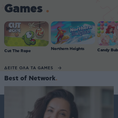
Games
Northern Heights
Candy Bub
Cut The Rope
ΔΕΙΤΕ ΟΛΑ ΤΑ GAMES
Best of Network