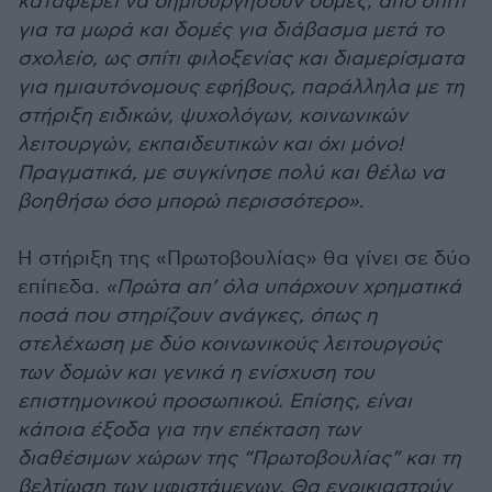
καταφέρει να δηµιουργήσουν δοµές, από σπίτι
για τα µωρά και δοµές για διάβασµα µετά το
σχολείο, ως σπίτι φιλοξενίας και διαµερίσµατα
για ηµιαυτόνοµους εφήβους, παράλληλα µε τη
στήριξη ειδικών, ψυχολόγων, κοινωνικών
λειτουργών, εκπαιδευτικών και όχι µόνο!
Πραγµατικά, µε συγκίνησε πολύ και θέλω να
βοηθήσω όσο µπορώ περισσότερο»
.
Η στήριξη της «Πρωτοβουλίας» θα γίνει σε δύο
επίπεδα.
«Πρώτα απ’ όλα υπάρχουν χρηµατικά
ποσά που στηρίζουν ανάγκες, όπως η
στελέχωση µε δύο κοινωνικούς λειτουργούς
των δοµών και γενικά η ενίσχυση του
επιστηµονικού προσωπικού. Επίσης, είναι
κάποια έξοδα για την επέκταση των
διαθέσιµων χώρων της “Πρωτοβουλίας” και τη
βελτίωση των υφιστάµενων. Θα ενοικιαστούν