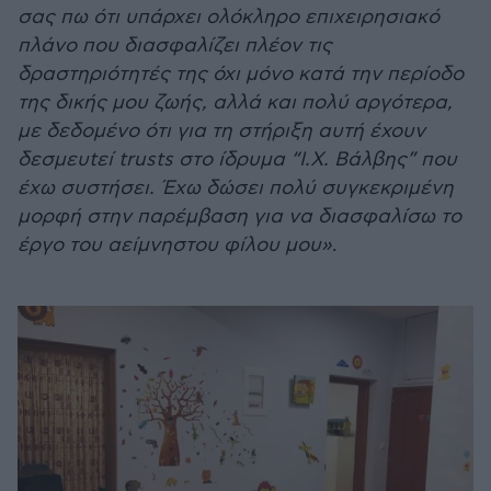
σας πω ότι υπάρχει ολόκληρο επιχειρησιακό
πλάνο που διασφαλίζει πλέον τις
δραστηριότητές της όχι µόνο κατά την περίοδο
της δικής µου ζωής, αλλά και πολύ αργότερα,
µε δεδοµένο ότι για τη στήριξη αυτή έχουν
δεσµευtεί trusts στο ίδρυµα “Ι.Χ. Βάλβης” που
έχω συστήσει. Έχω δώσει πολύ συγκεκριµένη
µορφή στην παρέµβαση για να διασφαλίσω το
έργο του αείµνηστου φίλου µου»
.