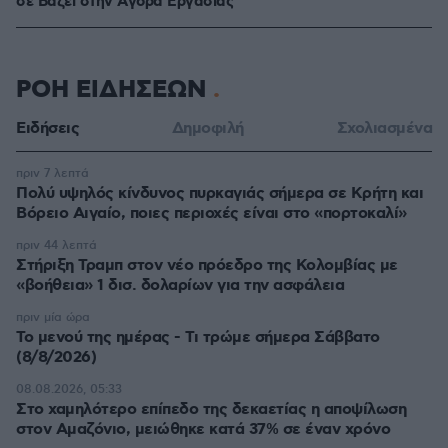
σε Bάζει στην Aγορά Eργασίας
ΡΟΗ ΕΙΔΗΣΕΩΝ
Ειδήσεις
Δημοφιλή
Σχολιασμένα
πριν 7 λεπτά
Πολύ υψηλός κίνδυνος πυρκαγιάς σήμερα σε Κρήτη και
Βόρειο Αιγαίο, ποιες περιοχές είναι στο «πορτοκαλί»
πριν 44 λεπτά
Στήριξη Τραμπ στον νέο πρόεδρο της Κολομβίας με
«βοήθεια» 1 δισ. δολαρίων για την ασφάλεια
πριν μία ώρα
Το μενού της ημέρας - Τι τρώμε σήμερα Σάββατο
(8/8/2026)
08.08.2026, 05:33
Στο χαμηλότερο επίπεδο της δεκαετίας η αποψίλωση
στον Αμαζόνιο, μειώθηκε κατά 37% σε έναν χρόνο