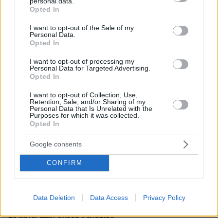
personal data.
grant or deny consent to Google and its third-party tags to
Opted In
use your data for below specified purposes in below Google
consent section.
I want to opt-out of the Sale of my
Personal Data.
Opted In
I want to opt-out of processing my
Personal Data for Targeted Advertising.
Opted In
I want to opt-out of Collection, Use,
Retention, Sale, and/or Sharing of my
Personal Data that Is Unrelated with the
Purposes for which it was collected.
Opted In
27.07.2026, 06:00
Το μέλλον της τεχνολογίας
Google consents
CONFIRM
03.08.2026, 10:56
Η Smart φοιτητική κατοικία στην καρδιά της Αθήνας
Data Deletion
Data Access
Privacy Policy
26.07.2026, 09:54
Επαγγελματική Εκπαίδευση & Εξειδίκευση: Το Mοντέλο που