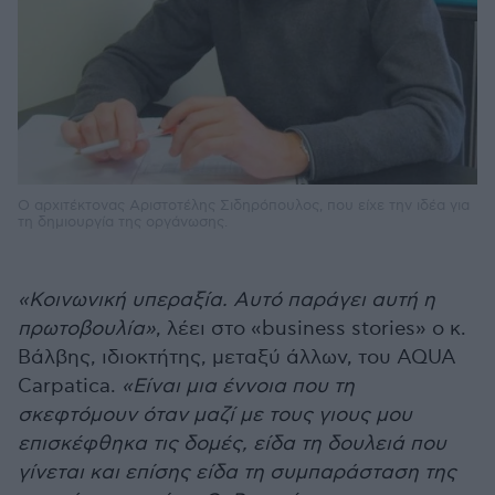
Ο αρχιτέκτονας Αριστοτέλης Σιδηρόπουλος, που είχε την ιδέα για
τη δηµιουργία της oργάνωσης.
«Κοινωνική υπεραξία. Αυτό παράγει αυτή η
πρωτοβουλία»
, λέει στο «business stories» ο κ.
Βάλβης, ιδιοκτήτης, µεταξύ άλλων, του AQUA
Carpatica.
«Είναι µια έννοια που τη
σκεφτόµουν όταν µαζί µε τους γιους µου
επισκέφθηκα τις δοµές, είδα τη δουλειά που
γίνεται και επίσης είδα τη συµπαράσταση της