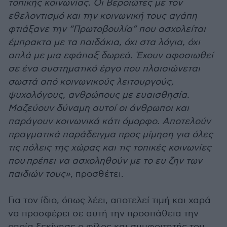
τοπικής κοινωνίας. Οι Βεροιώτες µε τον
εθελοντισµό και την κοινωνική τους αγάπη
φτιάξανε την “Πρωτοβουλία” που ασχολείται
έµπρακτα µε τα παιδάκια, όχι στα λόγια, όχι
απλά µε µια εφάπαξ δωρεά. Έχουν αφοσιωθεί
σε ένα συστηµατικό έργο που πλαισιώνεται
σωστά από κοινωνικούς λειτουργούς,
ψυχολόγους, ανθρώπους µε ευαισθησία.
Μαζεύουν δύναµη αυτοί οι άνθρωποι και
παράγουν κοινωνικά κάτι όµορφο. Αποτελούν
πραγµατικά παράδειγµα προς µίµηση για όλες
τις πόλεις της χώρας και τις τοπικές κοινωνίες
που
πρέπει να ασχοληθούν µε το ευ ζην των
παιδιών τους»
, προσθέτει.
Για τον ίδιο, όπως λέει, αποτελεί τιµή και χαρά
να προσφέρει σε αυτή την προσπάθεια την
οποία ξεκίνησε ο φίλος και συµφοιτητής του