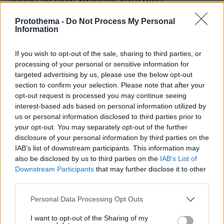
µπορεί να είναι λαµπρό»
, καταλήγει.
Protothema -
Do Not Process My Personal
Information
protothema.gr στο Google News
Ακολουθήστε το
και μάθετε πρώτοι όλες τις ειδήσεις
If you wish to opt-out of the sale, sharing to third parties, or
processing of your personal or sensitive information for
Ειδήσεις
Δείτε όλες τις τελευταίες
από την Ελλάδα
targeted advertising by us, please use the below opt-out
και τον Κόσμο, τη στιγμή που συμβαίνουν, στο
section to confirm your selection. Please note that after your
Protothema.gr
opt-out request is processed you may continue seeing
interest-based ads based on personal information utilized by
us or personal information disclosed to third parties prior to
Thema Insights
your opt-out. You may separately opt-out of the further
disclosure of your personal information by third parties on the
IAB’s list of downstream participants. This information may
also be disclosed by us to third parties on the
IAB’s List of
Downstream Participants
that may further disclose it to other
third parties.
Please note that this website/app uses one or more Google
Personal Data Processing Opt Outs
services and may gather and store information including but
not limited to your visit or usage behaviour. You may click to
I want to opt-out of the Sharing of my