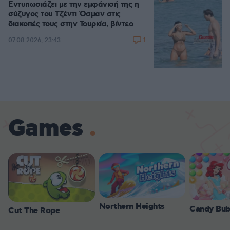
Εντυπωσιάζει με την εμφάνισή της η
σύζυγος του Τζέντι Όσμαν στις
διακοπές τους στην Τουρκία, βίντεο
1
07.08.2026, 23:43
Games
Northern Heights
Candy Bub
Cut The Rope