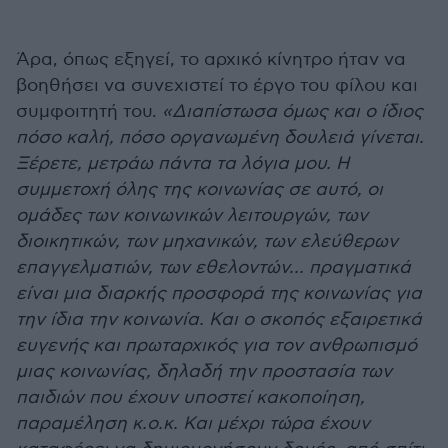
Άρα, όπως εξηγεί, το αρχικό κίνητρο ήταν να
βοηθήσει να συνεχιστεί το έργο του φίλου και
συμφοιτητή του.
«∆ιαπίστωσα όµως και ο ίδιος
πόσο καλή, πόσο οργανωµένη δουλειά γίνεται.
Ξέρετε, µετράω πάντα τα λόγια µου. Η
συµµετοχή όλης της κοινωνίας σε αυτό, οι
οµάδες των κοινωνικών λειτουργών, των
διοικητικών, των µηχανικών, των ελεύθερων
επαγγελµατιών, των εθελοντών... πραγµατικά
είναι µια διαρκής προσφορά της κοινωνίας για
την ίδια την κοινωνία. Και ο σκοπός εξαιρετικά
ευγενής και πρωταρχικός για τον ανθρωπισµό
µιας κοινωνίας, δηλαδή την προστασία των
παιδιών που έχουν υποστεί κακοποίηση,
παραµέληση κ.ο.κ. Και µέχρι τώρα έχουν