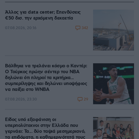
Άλλος για data center; Επενδύσεις
€50 δισ. την ερχόμενη δεκαετία
342
07.08.2026, 20:16
Βάλθηκε να τρελάνει κόσμο ο Καντέρ:
Ο Τούρκος πρώην σέντερ του NBA
δηλώνει ότι πληροί τα κριτήρια...
συμπερίληψης και δηλώνει υποψήφιος
να παίξει στο WNBA
29
07.08.2026, 23:30
Είδος υπό εξαφάνιση οι
υπερπολύτεκνοι στην Ελλάδα που
γερνάει: Τα... δύο ταψιά μεσημεριανό,
τα επιδόματα, η καθημερινότητά τους