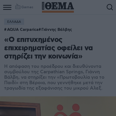
Games
ΕΛΛΑΔΑ
Column
Column
AQUA Carparica
Γιάννης Βάλβης
1
2
«Ο επιτυχημένος
επιχειρηματίας οφείλει να
στηρίζει την κοινωνία»
Η απόφαση του προέδρου και διευθύνοντα
συµβούλου της Carpathian Springs, Γιάννη
Βάλβη, να στηρίξει την «Πρωτοβουλία για το
Παιδί» στη Βέροια, που γεννήθηκε µετά την
τραγωδία της εξαφάνισης του µικρού Αλεξ.