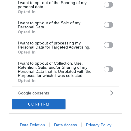
not limited to your visit or usage behaviour. You may click to
I want to opt-out of the Sharing of my
personal data.
grant or deny consent to Google and its third-party tags to
Opted In
use your data for below specified purposes in below Google
consent section.
I want to opt-out of the Sale of my
Personal Data.
Opted In
I want to opt-out of processing my
Personal Data for Targeted Advertising.
Opted In
I want to opt-out of Collection, Use,
Retention, Sale, and/or Sharing of my
Personal Data that Is Unrelated with the
10.02.2025, 14:41
Purposes for which it was collected.
«Ο επιτυχημένος επιχειρηματίας οφείλει να στηρίζει την
Opted In
κοινωνία»
Η απόφαση του προέδρου και διευθύνοντα
Google consents
συµβούλου της Carpathian Springs, Γιάννη Βάλβη, να
CONFIRM
στηρίξει την «Πρωτοβουλία για το Παιδί» στη Βέροια,
που γεννήθηκε µετά την τραγωδία της εξαφάνισης
του µικρού Αλεξ.
Data Deletion
Data Access
Privacy Policy