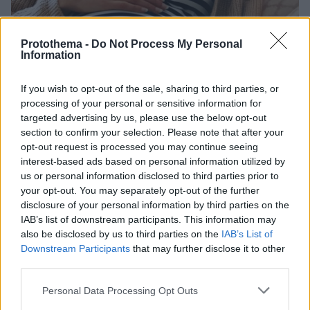
Protothema -
Do Not Process My Personal
Information
If you wish to opt-out of the sale, sharing to third parties, or
11.02.2025, 10:15
processing of your personal or sensitive information for
Ήρθε η ώρα της λάμψης
targeted advertising by us, please use the below opt-out
Εάν ο περίγυρός σας επιμένει ότι λάμπετε, πρέπει να
section to confirm your selection. Please note that after your
τους πιστέψετε
opt-out request is processed you may continue seeing
interest-based ads based on personal information utilized by
us or personal information disclosed to third parties prior to
your opt-out. You may separately opt-out of the further
disclosure of your personal information by third parties on the
IAB’s list of downstream participants. This information may
also be disclosed by us to third parties on the
IAB’s List of
Downstream Participants
that may further disclose it to other
third parties.
Please note that this website/app uses one or more Google
Personal Data Processing Opt Outs
services and may gather and store information including but