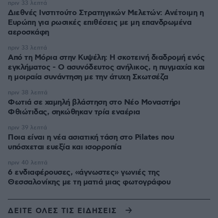
πριν 33 λεπτά
Διεθνές Ινστιτούτο Στρατηγικών Μελετών: Ανέτοιμη η
Ευρώπη για ρωσικές επιθέσεις με μη επανδρωμένα
αεροσκάφη
πριν 33 λεπτά
Από τη Μόρια στην Κυψέλη: Η σκοτεινή διαδρομή ενός
εγκλήματος - Ο ασυνόδευτος ανήλικος, η πυγμαχία και
η μοιραία συνάντηση με την άτυχη Σκωτσέζα
πριν 38 λεπτά
Φωτιά σε χαμηλή βλάστηση στο Νέο Μοναστήρι
Φθιώτιδας, σηκώθηκαν τρία εναέρια
πριν 39 λεπτά
Ποια είναι η νέα ασιατική τάση στο Pilates που
υπόσχεται ευεξία και ισορροπία
πριν 40 λεπτά
6 ενδιαφέρουσες, «άγνωστες» γωνιές της
Θεσσαλονίκης με τη ματιά μιας φωτογράφου
ΔΕΙΤΕ ΟΛΕΣ ΤΙΣ ΕΙΔΗΣΕΙΣ