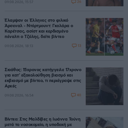
26
09.08.2026, 15:57
Έλαμψαν οι Έλληνες στο φιλικό
Άρσεναλ - Ντόρτμουντ: Γκολάρα ο
Καρέτσας, ασίστ και κερδισμένο
πέναλτι ο Τζόλης, δείτε βίντεο
13
09.08.2026, 18:13
Σκιάθος: 15χρονος κατήγγειλε 17χρονο
για κατ' εξακολούθηση βιασμό και
εκβιασμό με βίντεο, τι περιέγραψε στις
Αρχές
40
09.08.2026, 16:54
Βίντεο: Στις Μαλδίβες η Ιωάννα Τούνη
μετά το νοσοκομείο, η υποδοχή με