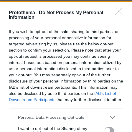
@πω πω πω επειδή δεν τύχαινε σε αθλητές όπως
λέτε... μόνο από ποδόσφαιρο θυμάμαι τα εξής:
Protothema -
Do Not Process My Personal
Information
Fabrice Muamba Bolton 2012, Mark Vivien Foe
2003, Antonio Puerta 2007, Darko Covacevic 2009
If you wish to opt-out of the sale, sharing to third parties, or
ΑΠΑΝΤΗΣΗ
processing of your personal or sensitive information for
targeted advertising by us, please use the below opt-out
Στέργιος
section to confirm your selection. Please note that after your
opt-out request is processed you may continue seeing
11.11.2024, 15:00
interest-based ads based on personal information utilized by
Το 1983, στο σχολείο, όταν κάναμε πρωινή
us or personal information disclosed to third parties prior to
προσευχή, πέθανε μπροστά μου συμμαθητής μου
your opt-out. You may separately opt-out of the further
από ανακοπή καρδιάς, κοιλιακή μαρμαρυγή,
disclosure of your personal information by third parties on the
θυμάμαι και τη διάγνωση,στα καλά καθούμενα,
IAB’s list of downstream participants. This information may
ενώ δεν είχε κανένα πρόβλημα υγείας.Η καρδιά
also be disclosed by us to third parties on the
IAB’s List of
είναι πολύ μυστήριο όργανο με το ηλεκτρικό
Downstream Participants
that may further disclose it to other
ρεύμα που δουλεύει.Για να μην γράφουν μερικοί
third parties.
ότι να 'ναι.
Please note that this website/app uses one or more Google
ΑΠΑΝΤΗΣΗ
Personal Data Processing Opt Outs
services and may gather and store information including but
not limited to your visit or usage behaviour. You may click to
I want to opt-out of the Sharing of my