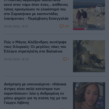
Η Πολιτική Αεροπορία διαπίστωσε
κενό στον νόμο όταν ένας... απίθανος
τύπος προσγείωσε το ελικόπτερό του
στο Σαρακήνικο με εκατοντάδες
λουόμενους - Παρέμβαση Εισαγγελέα
231
09.08.2026, 14:15
Loaded
:
100.00%
Πώς ο Μέγας Αλέξανδρος συνέτριψε
τους Ιλλυριούς: Οι μεγάλες νίκες του
Έλληνα στρατηλάτη στα Βαλκάνια
1
09.08.2026, 18:54
Ανάρτηση με υπονοούμενα: «Κάποιοι
άντρες είναι απλά κατώτεροι των
περιστάσεων» λέει η Ανδρομάχη εν
μέσω φημών για τη σχέση της με τον
Γιώργο Λιβάνη