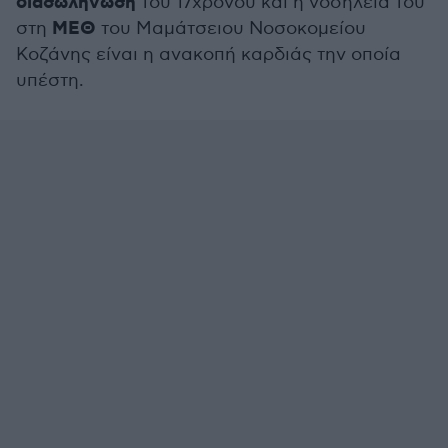
διασωλήνωση
του 17χρονου και η νοσηλεία του
ΜΕΘ
στη
του Μαμάτσειου Νοσοκομείου
Κοζάνης είναι η ανακοπή καρδιάς την οποία
υπέστη.