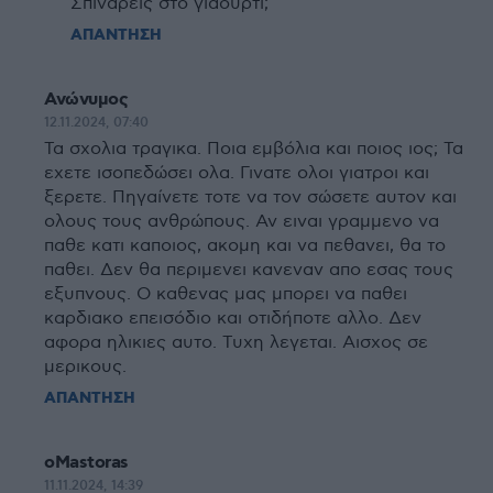
Σπινάρεις στο γιαούρτι;
ΑΠΑΝΤΗΣΗ
Ανώνυμος
12.11.2024, 07:40
Τα σχολια τραγικα. Ποια εμβόλια και ποιος ιος; Τα
εχετε ισοπεδώσει ολα. Γινατε ολοι γιατροι και
ξερετε. Πηγαίνετε τοτε να τον σώσετε αυτον και
ολους τους ανθρώπους. Αν ειναι γραμμενο να
παθε κατι καποιος, ακομη και να πεθανει, θα το
παθει. Δεν θα περιμενει κανεναν απο εσας τους
εξυπνους. Ο καθενας μας μπορει να παθει
καρδιακο επεισόδιο και οτιδήποτε αλλο. Δεν
αφορα ηλικιες αυτο. Τυχη λεγεται. Αισχος σε
μερικους.
ΑΠΑΝΤΗΣΗ
oMastoras
11.11.2024, 14:39