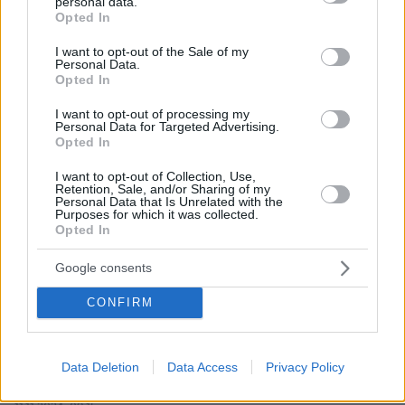
personal data.
Πάντα συνέβαιναν αυτά
grant or deny consent to Google and its third-party tags to
Opted In
use your data for below specified purposes in below Google
11.11.2024, 13:11
consent section.
απλά πριν το 2020 δεν υπήρχε το ιντερνετ και δεν
I want to opt-out of the Sale of my
Personal Data.
τα μαθαίναμε. Μετά το 2020 που υπάρχει το
Opted In
ιντερνετ και για 2 χρόνια, ως δια μαγείας κάνεις
δεν πέθαινε από τροχαία, ηλεκτροπληξία, άντε και
I want to opt-out of processing my
Personal Data for Targeted Advertising.
από πνιγμό… όλοι πέθαιναν από COVID
Opted In
ΑΠΑΝΤΗΣΗ
I want to opt-out of Collection, Use,
Retention, Sale, and/or Sharing of my
Personal Data that Is Unrelated with the
Purposes for which it was collected.
Opted In
Κανένα εμβόλιο δεν φταίει
Google consents
11.11.2024, 10:09
Έχετε αναρωτηθεί αν φταίει το εμβόλιο ή απλά αν
CONFIRM
φταίει ο ίδιος ο Ιός; Λέω εγώ τώρα
ΑΠΑΝΤΗΣΗ
Data Deletion
Data Access
Privacy Policy
Μαρια