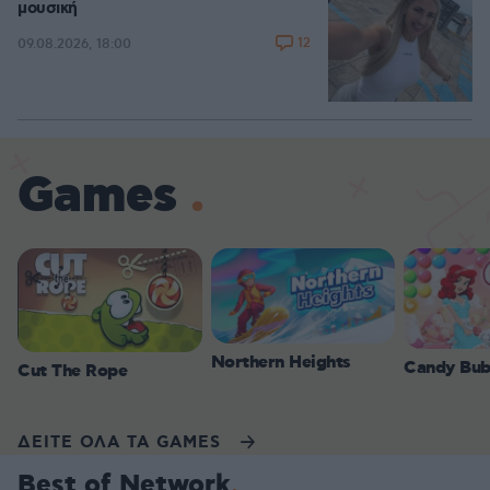
μουσική
12
09.08.2026, 18:00
Games
Northern Heights
Candy Bub
Cut The Rope
ΔΕΙΤΕ ΟΛΑ ΤΑ GAMES
Best of Network