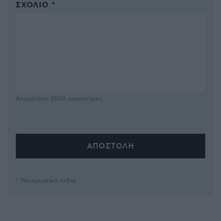
ΣΧΌΛΙΟ *
Απομένουν
2500
χαρακτήρες
* Υποχρεωτικά πεδία