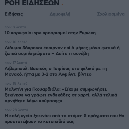
ΡΟΗ ΕΙΔΗΣΕΩΝ
Ειδήσεις
Δημοφιλή
Σχολιασμένα
πριν 8 λεπτά
10 κορυφαίοι spa προορισμοί στην Ευρώπη
πριν 10 λεπτά
Δίδυμοι 36χρονοι έπαιρναν επί 6 μήνες μόνο φυτικά ή
ζωικά συμπληρώματα – Δείτε τι συνέβη
πριν 17 λεπτά
Λίβερπουλ: Βασικός ο Τσιμίκας στο φιλικό με τη
Μονακό, ήττα με 3-2 στο Άνφιλντ, βίντεο
πριν 18 λεπτά
Μαλντίνι για Γκουαρδιόλα: «Είχαμε συμφωνήσει,
ξεκίνησε να γράφει ενδεκάδες σε χαρτί, αλλά τελικά
αρνήθηκε λόγω κούρασης»
πριν 28 λεπτά
Η καλή υγεία ξεκινάει από το στόμα- 5 πράγματα που θα
προστατέψουν το κατοικίδιό σας