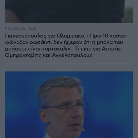
09.08.2026, 18:32
Γιαννακόπουλος για Ολυμπιακό: «Πριν 10 χρόνια
φώναζαν οφσάιντ, δεν ήξεραν ότι η μπάλα του
μπάσκετ είναι πορτοκαλί» - Τι είπε για Αταμάν,
Ομπράντοβιτς και Αγγελόπουλους