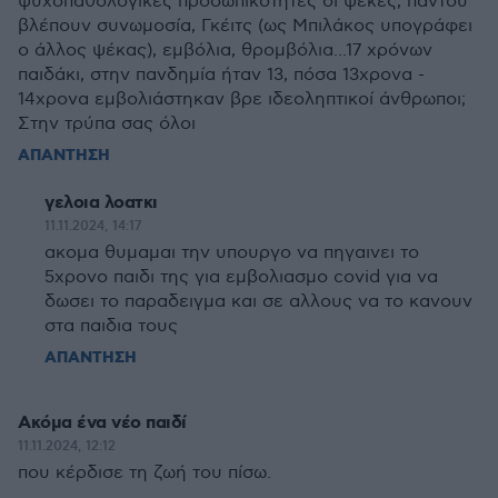
ψυχοπαθολογικές προσωπικότητες οι ψέκες, παντού
βλέπουν συνωμοσία, Γκέιτς (ως Μπιλάκος υπογράφει
ο άλλος ψέκας), εμβόλια, θρομβόλια...17 χρόνων
παιδάκι, στην πανδημία ήταν 13, πόσα 13χρονα -
14χρονα εμβολιάστηκαν βρε ιδεοληπτικοί άνθρωποι;
Στην τρύπα σας όλοι
ΑΠΑΝΤΗΣΗ
γελοια λοατκι
11.11.2024, 14:17
ακομα θυμαμαι την υπουργο να πηγαινει το
5χρονο παιδι της για εμβολιασμο covid για να
δωσει το παραδειγμα και σε αλλους να το κανουν
στα παιδια τους
ΑΠΑΝΤΗΣΗ
Ακόμα ένα νέο παιδί
11.11.2024, 12:12
που κέρδισε τη ζωή του πίσω.