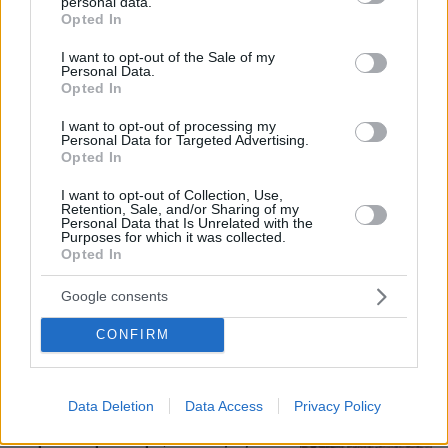
personal data.
grant or deny consent to Google and its third-party tags to
194
08.08.2026, 18:48
Opted In
use your data for below specified purposes in below Google
consent section.
I want to opt-out of the Sale of my
Personal Data.
Τραγωδία στην Πάρο: Πνίγηκε
Opted In
4χρονος σε πισίνα beach bar, βούτηξε
ο μπάρμαν για να τον σώσει
I want to opt-out of processing my
Personal Data for Targeted Advertising.
97
08.08.2026, 19:36
Opted In
I want to opt-out of Collection, Use,
Retention, Sale, and/or Sharing of my
Personal Data that Is Unrelated with the
Purposes for which it was collected.
Αντόνιο Μπαντέρας: Ήξερα ότι δεν θα
Opted In
πέρναγα όλη μου τη ζωή στο
Χόλιγουντ, δεν ήταν γραφτό να
Google consents
βρίσκομαι εκεί, αλλά στην πατρίδα
μου
CONFIRM
3
08.08.2026, 15:02
Data Deletion
Data Access
Privacy Policy
«Δεν είναι η Τζορτζίνα»: Απίστευτο
σκηνικό στη Μαδέιρα, χιλιάδες έξω