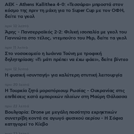
ΑΕΚ - Athens Kallithea 4-0: «Τεσσάρα» μπροστά στον
κόσμο της πριν τη μάχη για το Super Cup με τον ΟΦΗ,
δείτε τα γκολ
πριν 10 λεπτά
Άρης - Πανσερραϊκός 2-2: Φιλική ισοπαλία με γκολ του
Γιαννιώτα στο τέλος, ντεμπούτο του Μιρ, δείτε τα γκολ
πριν 11 λεπτά
Στο νοσοκομείο η Ιωάννα Τούνη με τροφική
δηλητηρίαση: «Τι μάτι πρέπει να έχω φάει», δείτε βίντεο
πριν 12 λεπτά
Η φυσική «συνταγή» για καλύτερη στυτική λειτουργία
πριν 20 λεπτά
Η Τουρκία ζητά μορατόριουμ Ρωσίας - Ουκρανίας στις
επιθέσεις κατά εμπορικών πλοίων στη Μαύρη Θάλασσα
πριν 22 λεπτά
Βουλγαρία: Drone με μεγάλη ποσότητα εκρηκτικών
συνετρίβη κοντά σε αγωγό φυσικού αερίου - Η Σόφια
κατηγορεί το Κίεβο
πριν 22 λεπτά