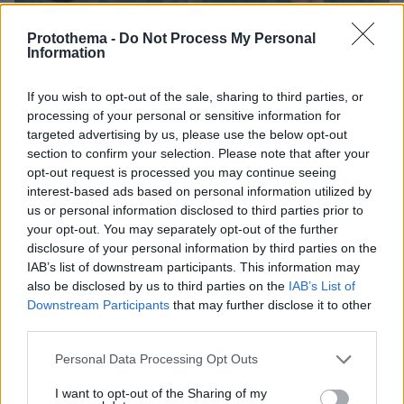
Protothema -
Do Not Process My Personal
Information
If you wish to opt-out of the sale, sharing to third parties, or
processing of your personal or sensitive information for
targeted advertising by us, please use the below opt-out
section to confirm your selection. Please note that after your
opt-out request is processed you may continue seeing
08.08.2026, 21:02
interest-based ads based on personal information utilized by
«Μαύρος χρυσός» $1 τρισ. πίσω από τη μάχη για
us or personal information disclosed to third parties prior to
τη Γροιλανδία: Πετρελαϊκή που έχει διασυνδέσεις
your opt-out. You may separately opt-out of the further
με τον Τραμπ ετοιμάζεται να τρυπήσει τον πάγο
disclosure of your personal information by third parties on the
χωρίς άδεια
IAB’s list of downstream participants. This information may
also be disclosed by us to third parties on the
IAB’s List of
Downstream Participants
that may further disclose it to other
Εγκαταλείπει το κόμμα Καρυστιανού
third parties.
και ο επιχειρηματίας Νίκος
Μπρουτζάκης: Καταγγέλλει κλειστή
Please note that this website/app uses one or more Google
Personal Data Processing Opt Outs
κάστα, «λένε προδότες και
services and may gather and store information including but
πληρωμένους όσους αποχωρούν»
not limited to your visit or usage behaviour. You may click to
I want to opt-out of the Sharing of my