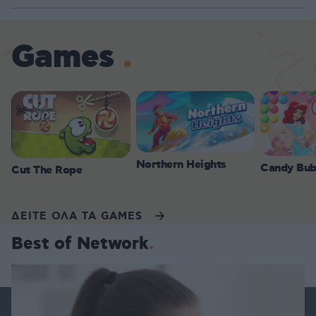
Games
Northern Heights
Candy Bub
Cut The Rope
ΔΕΙΤΕ ΟΛΑ ΤΑ GAMES
Best of Network