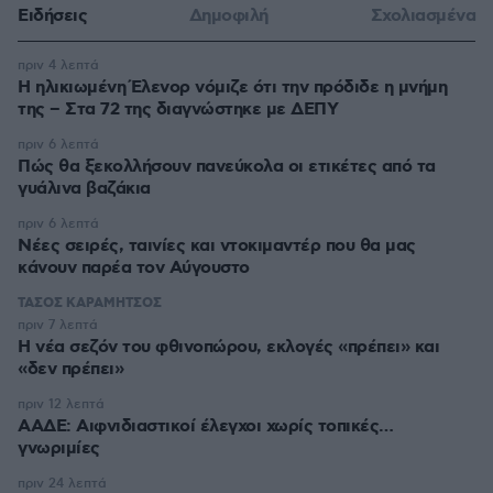
Ειδήσεις
Δημοφιλή
Σχολιασμένα
πριν 4 λεπτά
Η ηλικιωμένη Έλενορ νόμιζε ότι την πρόδιδε η μνήμη
της – Στα 72 της διαγνώστηκε με ΔΕΠΥ
πριν 6 λεπτά
Πώς θα ξεκολλήσουν πανεύκολα οι ετικέτες από τα
γυάλινα βαζάκια
πριν 6 λεπτά
Νέες σειρές, ταινίες και ντοκιμαντέρ που θα μας
κάνουν παρέα τον Αύγουστο
ΤΑΣΟΣ ΚΑΡΑΜΗΤΣΟΣ
πριν 7 λεπτά
Η νέα σεζόν του φθινοπώρου, εκλογές «πρέπει» και
«δεν πρέπει»
πριν 12 λεπτά
ΑΑΔΕ: Αιφνιδιαστικοί έλεγχοι χωρίς τοπικές…
γνωριμίες
πριν 24 λεπτά