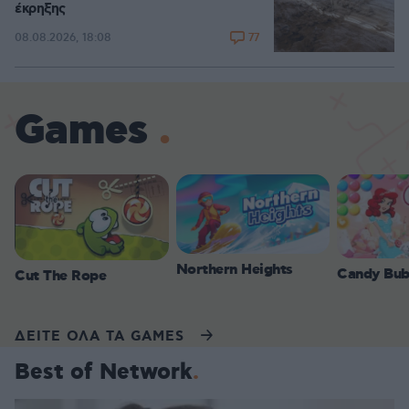
έκρηξης
77
08.08.2026, 18:08
Games
Northern Heights
Candy Bub
Cut The Rope
ΔΕΙΤΕ ΟΛΑ ΤΑ GAMES
Best of Network