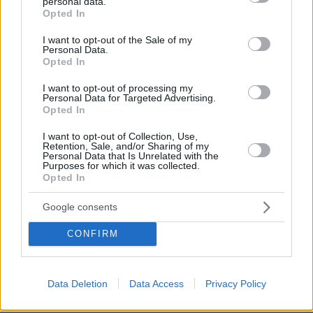
την άρπαξε από τα μαλλιά και τη
personal data.
grant or deny consent to Google and its third-party tags to
Opted In
χτύπησε σε πόρτες - Τι καταγγέλλει η
use your data for below specified purposes in below Google
ΠΟΕΔΗΝ
consent section.
I want to opt-out of the Sale of my
Personal Data.
30
09.08.2026, 10:51
Opted In
I want to opt-out of processing my
Στο 401 οι δύο αστυνομικοί μετά το
Personal Data for Targeted Advertising.
τροχαίο στην Αθηνών-Σουνίου, πώς
Opted In
έγινε η σφοδρή σύγκρουση με
αυτοκίνητο τουριστών
I want to opt-out of Collection, Use,
Retention, Sale, and/or Sharing of my
Personal Data that Is Unrelated with the
74
09.08.2026, 08:55
Purposes for which it was collected.
Opted In
Google consents
Η Βαλέρια Χοψονίδου βάφτισε τον γιο
της στη Βουλιαγμένη, δείτε
CONFIRM
φωτογραφίες
5
09.08.2026, 09:44
Data Deletion
Data Access
Privacy Policy