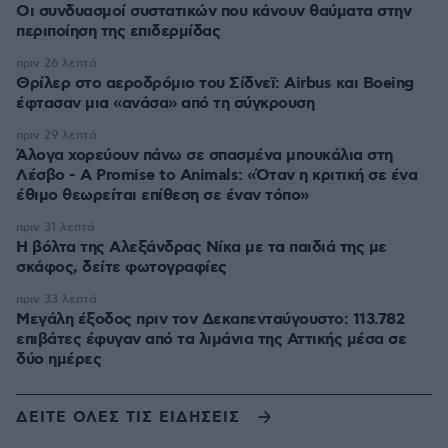
Οι συνδυασμοί συστατικών που κάνουν θαύματα στην
περιποίηση της επιδερμίδας
πριν 26 λεπτά
Θρίλερ στο αεροδρόμιο του Σίδνεϊ: Airbus και Boeing
έφτασαν μια «ανάσα» από τη σύγκρουση
πριν 29 λεπτά
Άλογα χορεύουν πάνω σε σπασμένα μπουκάλια στη
Λέσβο - A Promise to Animals: «Όταν η κριτική σε ένα
έθιμο θεωρείται επίθεση σε έναν τόπο»
πριν 31 λεπτά
Η βόλτα της Αλεξάνδρας Νίκα με τα παιδιά της με
σκάφος, δείτε φωτογραφίες
πριν 33 λεπτά
Μεγάλη έξοδος πριν τον Δεκαπενταύγουστο: 113.782
επιβάτες έφυγαν από τα λιμάνια της Αττικής μέσα σε
δύο ημέρες
ΔΕΙΤΕ ΟΛΕΣ ΤΙΣ ΕΙΔΗΣΕΙΣ