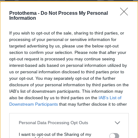
Protothema -
Do Not Process My Personal
Information
If you wish to opt-out of the sale, sharing to third parties, or
processing of your personal or sensitive information for
targeted advertising by us, please use the below opt-out
section to confirm your selection. Please note that after your
opt-out request is processed you may continue seeing
interest-based ads based on personal information utilized by
us or personal information disclosed to third parties prior to
your opt-out. You may separately opt-out of the further
disclosure of your personal information by third parties on the
09.08.2026, 08:01
IAB’s list of downstream participants. This information may
Βασιλική κηδεία προβλέπεται για τον πρίγκιπα
also be disclosed by us to third parties on the
IAB’s List of
Άντριου όταν πεθάνει παρά την αποκαθήλωσή
Downstream Participants
that may further disclose it to other
του, αντιδράσεις για το «μυστικό σχέδιο»
third parties.
Please note that this website/app uses one or more Google
Personal Data Processing Opt Outs
Ασθενής ξυλοκόπησε νοσηλεύτρια
services and may gather and store information including but
στα Επείγοντα του Ερυθρού Σταυρού,
not limited to your visit or usage behaviour. You may click to
I want to opt-out of the Sharing of my