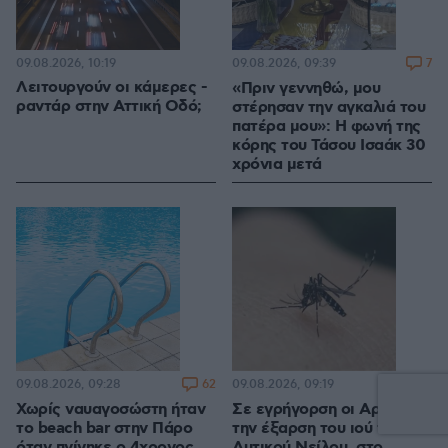
09.08.2026, 10:19
7
09.08.2026, 09:39
Λειτουργούν οι κάμερες -
«Πριν γεννηθώ, μου
ραντάρ στην Αττική Οδό;
στέρησαν την αγκαλιά του
πατέρα μου»: Η φωνή της
κόρης του Τάσου Ισαάκ 30
χρόνια μετά
62
2
09.08.2026, 09:28
09.08.2026, 09:19
Χωρίς ναυαγοσώστη ήταν
Σε εγρήγορση οι Αρχές για
το beach bar στην Πάρο
την έξαρση του ιού του
όταν πνίγηκε ο 4χρονος,
Δυτικού Νείλου, στο