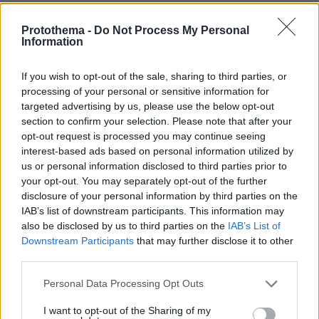
ερωτήθηκε ο υπουργός Πολιτικής Προστασίας
απάντησε «Σε ότι έχει να κάνει με θέματα
Protothema -
Do Not Process My Personal
Information
αποζημιώσεων είμαι ήδη σε ανοιχτή γραμμή με
τον κύριο Τριαντόπουλο που έχει και την
If you wish to opt-out of the sale, sharing to third parties, or
αρμοδιότητα. Όλοι οι άνθρωποι που έχουν
processing of your personal or sensitive information for
υποστεί ζημιές θα υποστηριχτούν με τον
targeted advertising by us, please use the below opt-out
καλύτερο δυνατό τρόπο, όμως αυτή τη στιγμή
section to confirm your selection. Please note that after your
προέχει να φέρουμε αποτέλεσμα στο μέτωπο
opt-out request is processed you may continue seeing
interest-based ads based on personal information utilized by
της φωτιάς».
us or personal information disclosed to third parties prior to
your opt-out. You may separately opt-out of the further
Επίσης, έγινε σύσκεψη για τον σχεδιασμό και
disclosure of your personal information by third parties on the
την οργάνωση αντιμετώπισης της πυρκαγιάς
IAB’s list of downstream participants. This information may
also be disclosed by us to third parties on the
IAB’s List of
μεταξυ του υπουργου Πολιτικής Προστασίας,
Downstream Participants
that may further disclose it to other
του Περιφερειάρχη Κρήτης, του δημαρχου της
third parties.
περιοχής και στελεχών της πολιτικής
Please note that this website/app uses one or more Google
προστασίας.
Personal Data Processing Opt Outs
services and may gather and store information including but
not limited to your visit or usage behaviour. You may click to
I want to opt-out of the Sharing of my