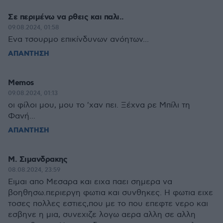
Σε περιμένω να ρθεις και παλι..
09.08.2024, 01:58
Ενα τσουρμο επικίνδυνων ανόητων...
ΑΠΑΝΤΗΣΗ
Memos
09.08.2024, 01:13
οι φίλοι μου, μου το 'χαν πει. Ξέχνα ρε Μπίλι τη
Φανή...
ΑΠΑΝΤΗΣΗ
Μ. Σιμανδρακης
08.08.2024, 23:59
Ειμαι απο Μεσαρα και ειχα παει σημερα να
βοηθησω.περιεργη φωτια και συνθηκες. Η φωτια ειχε
τοσες πολλες εστιες,που με το που επεφτε νερο και
εσβηνε η μια, συνεχιζε λογω αερα αλλη σε αλλη