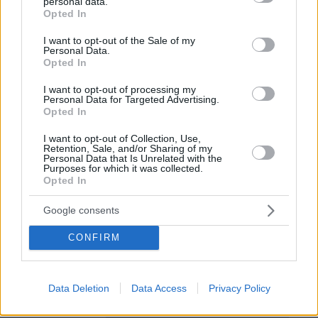
personal data.
Ειδήσεις σήμερα:
grant or deny consent to Google and its third-party tags to
Opted In
use your data for below specified purposes in below Google
consent section.
Ηλεία: Θεωρούμε ότι ήταν τσίμπημα καφέ
I want to opt-out of the Sale of my
Personal Data.
αράχνης, λένε οι γιατροί στον Πύργο για τον
Opted In
θάνατο του 48χρονου - «Δεν υπάρχει
I want to opt-out of processing my
αντίδοτο»
Personal Data for Targeted Advertising.
Opted In
Βρετανία - Αποκάλυψη του BBC: Ποια είναι η
I want to opt-out of Collection, Use,
Retention, Sale, and/or Sharing of my
ιστοσελίδα που «έσπειρε» τα fake news και
Personal Data that Is Unrelated with the
υποδαύλισε τις ταραχές στη Βρετανία
Purposes for which it was collected.
Opted In
Αυστρία: Νέα στοιχεία για τον 19χρονο που
Google consents
σχεδίαζε επίθεση σε συναυλία της Σουίφτ -
CONFIRM
Παραιτήθηκε από τη δουλειά του λίγες μέρες
πριν
Data Deletion
Data Access
Privacy Policy
protothema.gr στο Google News
Ακολουθήστε το