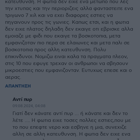
κατευθυνση. Η φωτια δεν ειχε ενα μετωπο που λες
την χτυπας και την περιοριζεις αλλα φανταστειτε ενα
τριγωνο 7 χιλ και να εχει διαφορες εστιες να
πηγαινουν προς τις γωνιες. Καπως ετσι, και η φωτια
δεν ειχε πλατος δηλαδη δεν εκαιγε οτι εβρισκε αλλα
εμοιαζε με φιδι που εκαιγε τα βοσκοτοπια, μετα
εμφανιζοταν πιο περα σε ελαιωνες και μετα παλι σε
βοσκοτοπια προς αλλη κατευθυνση. Πολυ
επικινδυνοι. Νομιζω ειναι καλα τα πραγματα πλεον,
στις 10 που εφυγε τρεχαν οι ανθρωποι να σβησουν
μικροεστιες που εμφανιζονταν. Ευτυχως επεσε και ο
αερας.
ΑΠΑΝΤΗΣΗ
Αντί πυρ
09.08.2024, 04:08
Γιατί δεν κάνατε αντί πυρ … ή κάνατε και δεν το
λέτε …. Η φωτια ειχε τοσες πολλες εστιες,που με
το που επεφτε νερο και εσβηνε η μια, συνεχιζε
αλλη σε αλλη κατευθυνση. Η φωτια δεν ειχε ενα