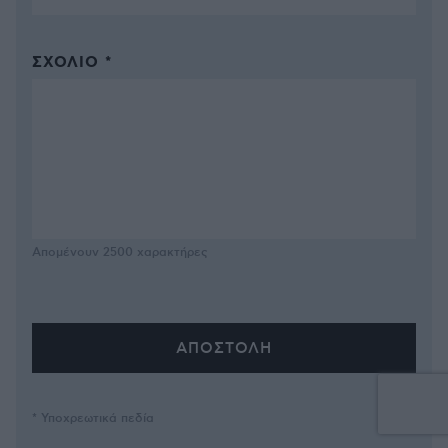
ΣΧΌΛΙΟ *
Απομένουν
2500
χαρακτήρες
* Υποχρεωτικά πεδία