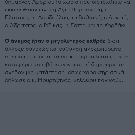
δήμαρχος Αμαρίου.Τα χωριά που διατάχθηκε να
εκκενωθούν είναι η Αγία Παρασκευή, ο
Πλάτανο, το Αποδούλου, το Βαθιακό, η Λοχριά,
ο Άδραχτος, ο Ρίζικας, η Σάττα και το Χορδάκι
Ο άνεμος ήταν ο μεγαλύτερος εχθρός
διότι
άλλαζε συνεχώς κατεύθυνση αναζωπύρωνε
συνέχεια μέτωπα, τα οποία πυροσβέστες είχαν
καταφέρει να σβήσουν και αυτό δημιούργησε
σχεδόν μία κατάσταση, όπως χαρακτηριστικά
δήλωσε ο κ. Μουρτζανός, «τέλειου πανικού».